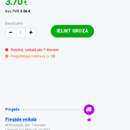
3.70
€
Bez PVN
3.06 €
Daudzums
IELIKT GROZĀ
Pasūtot, veikalā pēc 7 dienām
Piegādātāja noliktavā (
> 10
)
Piegāde
Piegāde veikalā
M79 veikalā, pēc 7 dienām
Lielmaņi k-2, Mārupē, LV-2167