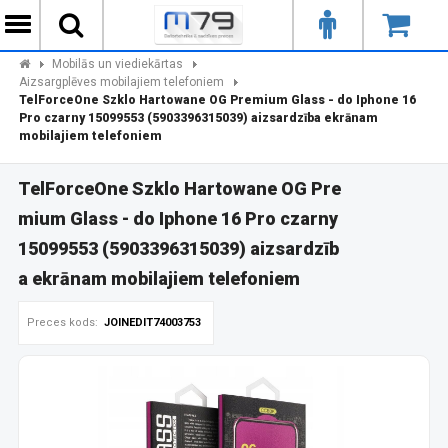
Mobilās un viediekārtas
Aizsargplēves mobilajiem telefoniem
TelForceOne Szklo Hartowane OG Premium Glass - do Iphone 16
Pro czarny 15099553 (5903396315039) aizsardzība ekrānam
mobilajiem telefoniem
TelForceOne Szklo Hartowane OG Pre
mium Glass - do Iphone 16 Pro czarny
15099553 (5903396315039) aizsardzīb
a ekrānam mobilajiem telefoniem
Preces kods:
JOINEDIT74003753