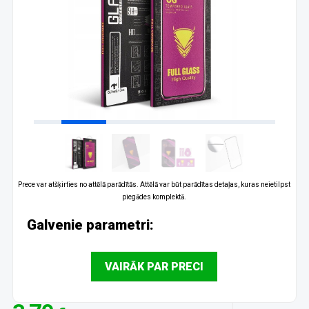
Prece var atšķirties no attēlā parādītās. Attēlā var būt parādītas detaļas, kuras neietilpst
piegādes komplektā.
Galvenie parametri:
VAIRĀK PAR PRECI