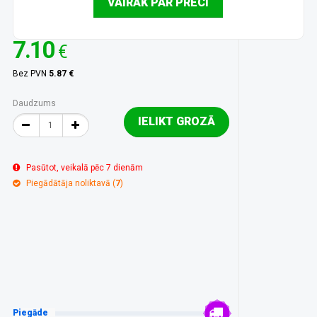
VAIRĀK PAR PRECI
7.10
€
Bez PVN
5.87 €
Daudzums
IELIKT GROZĀ
Pasūtot, veikalā pēc 7 dienām
Piegādātāja noliktavā (
7
)
Piegāde