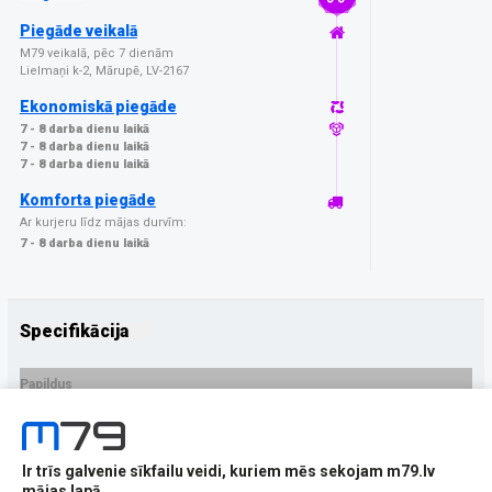
Piegāde veikalā
M79 veikalā, pēc 7 dienām
Lielmaņi k-2, Mārupē, LV-2167
Ekonomiskā piegāde
7 - 8 darba dienu laikā
7 - 8 darba dienu laikā
7 - 8 darba dienu laikā
Komforta piegāde
Ar kurjeru līdz mājas durvīm:
7 - 8 darba dienu laikā
Specifikācija
Papildus
Ražotājs
Nillkin
PRECES APRAKSTS
Ir trīs galvenie sīkfailu veidi, kuriem mēs sekojam m79.lv
EAN - 6902048287792
mājas lapā.