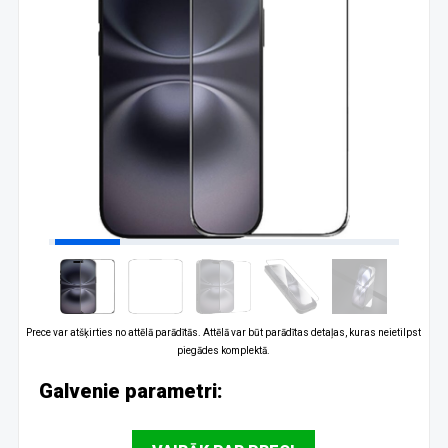
Prece var atšķirties no attēlā parādītās. Attēlā var būt parādītas detaļas, kuras neietilpst
piegādes komplektā.
Galvenie parametri: