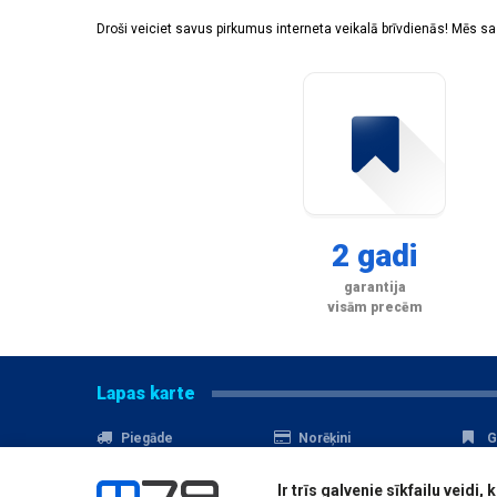
Droši veiciet savus pirkumus interneta veikalā brīvdienās! Mēs 
2 gadi
garantija
visām precēm
Lapas karte
Piegāde
Norēķini
G
Nomaksa
Kontakti
A
Ir trīs galvenie sīkfailu veid
Akcijas
Serviss
D