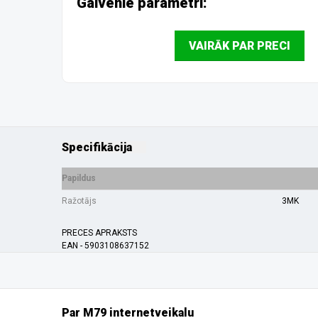
Galvenie parametri:
VAIRĀK PAR PRECI
Specifikācija
Papildus
Ražotājs
3MK
PRECES APRAKSTS
EAN - 5903108637152
Par M79 internetveikalu