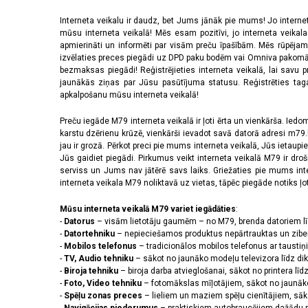
Interneta veikalu ir daudz, bet Jums jānāk pie mums! Jo interne
mūsu interneta veikalā! Mēs esam pozitīvi, jo interneta veikal
apmierināti un informēti par visām preču īpašībām. Mēs rūpējam
izvēlaties preces piegādi uz DPD paku bodēm vai Omniva pakomātiem,
bezmaksas piegādi! Reģistrējieties interneta veikalā, lai savu 
jaunākās ziņas par Jūsu pasūtījuma statusu. Reģistrēties tagad
apkalpošanu mūsu interneta veikalā!
Preču iegāde M79 interneta veikalā ir ļoti ērta un vienkārša. Iedomā
karstu dzērienu krūzē, vienkārši ievadot savā datorā adresi m79.lv
jau ir grozā. Pērkot preci pie mums interneta veikalā, Jūs ietaupi
Jūs gaidiet piegādi. Pirkumus veikt interneta veikalā M79 ir dr
serviss un Jums nav jātērē savs laiks. Griežaties pie mums int
interneta veikala M79 noliktavā uz vietas, tāpēc piegāde notiks ļoti
Mūsu interneta veikalā M79 variet iegādāties
:
-
Datorus
– visām lietotāju gaumēm – no M79, brenda datoriem l
-
Datortehniku
– nepieciešamos produktus nepārtrauktas un zibe
-
Mobilos telefonus
– tradicionālos mobilos telefonus ar tausti
-
TV, Audio tehniku
– sākot no jaunāko modeļu televizora līdz di
-
Biroja tehniku
– biroja darba atvieglošanai, sākot no printera lī
-
Foto, Video tehniku
– fotomākslas mīļotājiem, sākot no jaunāk
-
Spēļu zonas preces
– lieliem un maziem spēļu cienītājiem, sāk