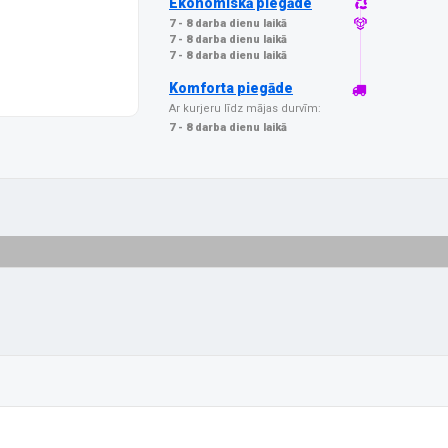
Ekonomiskā piegāde
7 - 8 darba dienu laikā
7 - 8 darba dienu laikā
7 - 8 darba dienu laikā
Komforta piegāde
Ar kurjeru līdz mājas durvīm:
7 - 8 darba dienu laikā