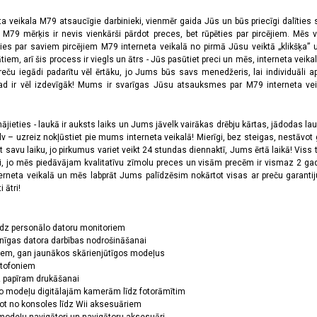
ta veikala M79 atsaucīgie darbinieki, vienmēr gaida Jūs un būs priecīgi dalīties
a M79 mērķis ir nevis vienkārši pārdot preces, bet rūpēties par pircējiem. Mēs 
ies par saviem pircējiem M79 interneta veikalā no pirmā Jūsu veiktā „klikšķa” u
 arī šis process ir viegls un ātrs - Jūs pasūtiet preci un mēs, interneta veikala
preču iegādi padarītu vēl ērtāku, jo Jums būs savs menedžeris, lai individuāli a
 ir vēl izdevīgāk! Mums ir svarīgas Jūsu atsauksmes par M79 interneta veikal
jieties - laukā ir auksts laiks un Jums jāvelk vairākas drēbju kārtas, jādodas laukā,
 – uzreiz nokļūstiet pie mums interneta veikalā! Mierīgi, bez steigas, nestāvot ga
et savu laiku, jo pirkumus variet veikt 24 stundas diennaktī, Jums ērtā laikā! Viss 
oši, jo mēs piedāvājam kvalitatīvu zīmolu preces un visām precēm ir vismaz 2 gad
erneta veikalā un mēs labprāt Jums palīdzēsim nokārtot visas ar preču garanti
 ātri!
īdz personālo datoru monitoriem
nīgas datora darbības nodrošināšanai
ņiem, gan jaunākos skārienjūtīgos modeļus
ktofoniem
dz papīram drukāšanai
o modeļu digitālajām kamerām līdz fotorāmītim
ot no konsoles līdz Wii aksesuāriem