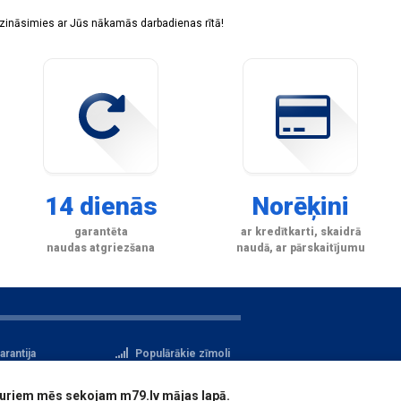
sazināsimies ar Jūs nākamās darbadienas rītā!
14 dienās
Norēķini
garantēta
ar kredītkarti, skaidrā
naudas atgriezšana
naudā, ar pārskaitījumu
arantija
Populārākie zīmoli
tteikuma tiesības
Privātuma politika
i, kuriem mēs sekojam m79.lv mājas lapā.
atu aizsardzība
Reģistrācija