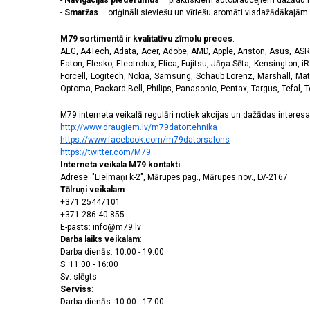
-
Navigācijas piederumus
– praktiskiem autobraucējiem dažādu m
-
Smaržas
– oriģināli sieviešu un vīriešu aromāti visdažādākaj
M79 sortimentā ir kvalitatīvu zīmolu preces
:
AEG, A4Tech, Adata, Acer, Adobe, AMD, Apple, Ariston, Asus, ASRoc
Eaton, Elesko, Electrolux, Elica, Fujitsu, Jāņa Sēta, Kensington, iR
Forcell, Logitech, Nokia, Samsung, Schaub Lorenz, Marshall, Mat
Optoma, Packard Bell, Philips, Panasonic, Pentax, Targus, Tefal, 
M79 interneta veikalā regulāri notiek akcijas un dažādas interesan
http://www.draugiem.lv/m79datortehnika
https://www.facebook.com/m79datorsalons
https://twitter.com/M79
Interneta veikala M79 kontakti
-
Adrese: "Lielmaņi k-2", Mārupes pag., Mārupes nov., LV-2167
Tālruņi veikalam
:
+371 25447101
+371 286 40 855
E-pasts: info@m79.lv
Darba laiks veikalam
:
Darba dienās: 10:00 - 19:00
S: 11:00 - 16:00
Sv: slēgts
Serviss
:
Darba dienās: 10:00 - 17:00