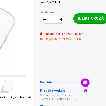
Bez PVN
7.11 €
Daudzums
IELIKT GROZĀ
Pasūtot, veikalā pēc 7 dienām
Piegādātāja noliktavā (
> 10
)
Piegāde
Piegāde veikalā
M79 veikalā, pēc 7 dienām
 neietilpst piegādes komplektā.
Lielmaņi k-2, Mārupē, LV-2167