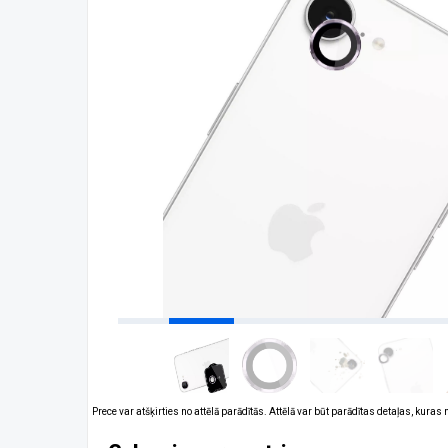
Prece var atšķirties no attēlā parādītās. Attēlā var būt parādītas detaļas, kuras