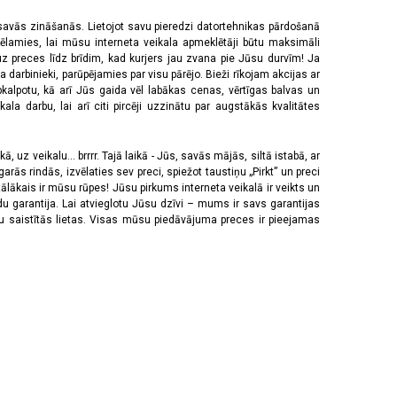
 savās zināšanās. Lietojot savu pieredzi datortehnikas pārdošanā
vēlamies, lai mūsu interneta veikala apmeklētāji būtu maksimāli
z preces līdz brīdim, kad kurjers jau zvana pie Jūsu durvīm! Ja
 darbinieki, parūpējamies par visu pārējo. Bieži rīkojam akcijas ar
pkalpotu, kā arī Jūs gaida vēl labākas cenas, vērtīgas balvas un
a darbu, lai arī citi pircēji uzzinātu par augstākās kvalitātes
 uz veikalu... brrrr. Tajā laikā - Jūs, savās mājās, siltā istabā, ar
rās rindās, izvēlaties sev preci, spiežot taustiņu „Pirkt” un preci
tālākais ir mūsu rūpes! Jūsu pirkums interneta veikalā ir veikts un
u garantija. Lai atvieglotu Jūsu dzīvi – mums ir savs garantijas
ju saistītās lietas. Visas mūsu piedāvājuma preces ir pieejamas