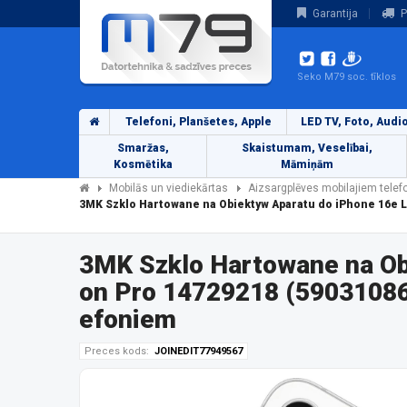
Garantija
P
Seko M79 soc. tīklos
Telefoni, Planšetes, Apple
LED TV, Foto, Audi
Smaržas,
Skaistumam, Veselībai,
Kosmētika
Māmiņām
Mobilās un viediekārtas
Aizsargplēves mobilajiem tele
3MK Szklo Hartowane na Obiektyw Aparatu do iPhone 16e L
3MK Szklo Hartowane na Ob
on Pro 14729218 (59031086
efoniem
Preces kods:
JOINEDIT77949567