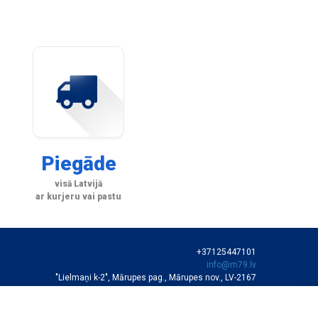
Piegāde
visā Latvijā
ar kurjeru vai pastu
+37125447101
info@m79.lv
"Lielmaņi k-2", Mārupes pag., Mārupes nov., LV-2167
SIA "M79"