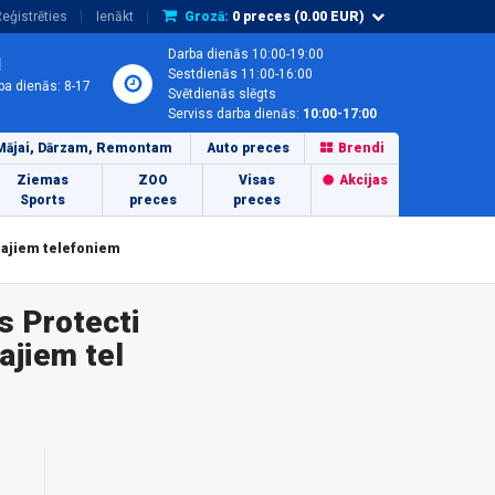
eģistrēties
Ienākt
Grozā:
0
preces (
0.00
EUR)
Darba dienās 10:00-19:00
1
Sestdienās 11:00-16:00
ba dienās: 8-17
Svētdienās slēgts
Serviss darba dienās:
10:00-17:00
Mājai, Dārzam, Remontam
Auto preces
Brendi
Ziemas
ZOO
Visas
Akcijas
Sports
preces
preces
lajiem telefoniem
s Protecti
ajiem tel