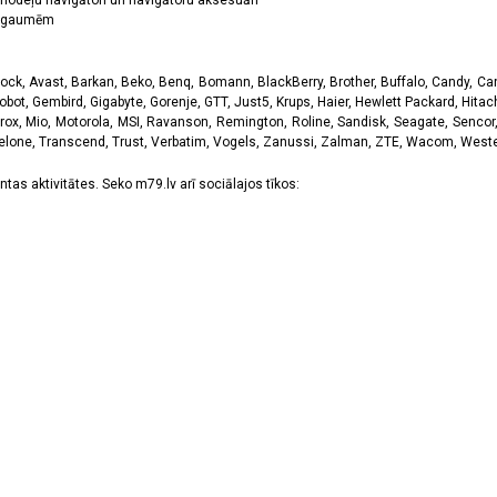
odeļu navigātori un navigātoru aksesuāri
ām gaumēm
k, Avast, Barkan, Beko, Benq, Bomann, BlackBerry, Brother, Buffalo, Candy, Canon
obot, Gembird, Gigabyte, Gorenje, GTT, Just5, Krups, Haier, Hewlett Packard, Hitachi
rox, Mio, Motorola, MSI, Ravanson, Remington, Roline, Sandisk, Seagate, Sencor,
Telone, Transcend, Trust, Verbatim, Vogels, Zanussi, Zalman, ZTE, Wacom, Western
tas aktivitātes. Seko m79.lv arī sociālajos tīkos: