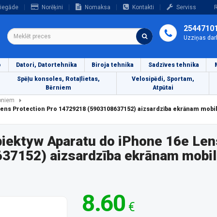
iegāde
Norēķini
Nomaksa
Kontakti
Serviss
R
2544710
Uzziņas dar
o
Datori, Datortehnika
Biroja tehnika
Sadzīves tehnika
Spēļu konsoles, Rotaļlietas,
Velosipēdi, Sportam,
Bērniem
Atpūtai
foniem
ens Protection Pro 14729218 (5903108637152) aizsardzība ekrānam mobi
iektyw Aparatu do iPhone 16e Len
37152) aizsardzība ekrānam mobil
8.60
€