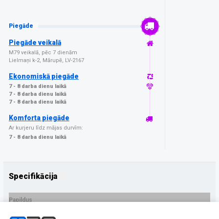
Piegāde
Piegāde veikalā
M79 veikalā, pēc 7 dienām
Lielmaņi k-2, Mārupē, LV-2167
Ekonomiskā piegāde
7 - 8 darba dienu laikā
7 - 8 darba dienu laikā
7 - 8 darba dienu laikā
Komforta piegāde
Ar kurjeru līdz mājas durvīm:
7 - 8 darba dienu laikā
Specifikācija
Papildus
Ražotājs
NoName