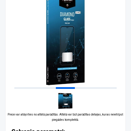
Prece var atšķirties no attēlā parādītās. Attēlā var būt parādītas detaļas, kuras neietilpst
piegādes komplektā.