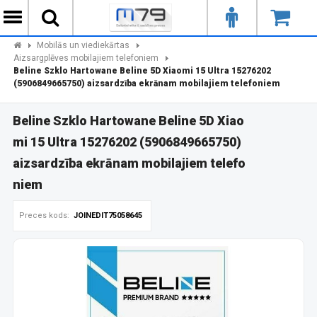
Mobilās un viediekārtas
Aizsargplēves mobilajiem telefoniem
Beline Szklo Hartowane Beline 5D Xiaomi 15 Ultra 15276202
(5906849665750) aizsardzība ekrānam mobilajiem telefoniem
Beline Szklo Hartowane Beline 5D Xiao
mi 15 Ultra 15276202 (5906849665750)
aizsardzība ekrānam mobilajiem telefo
niem
Preces kods:
JOINEDIT75058645