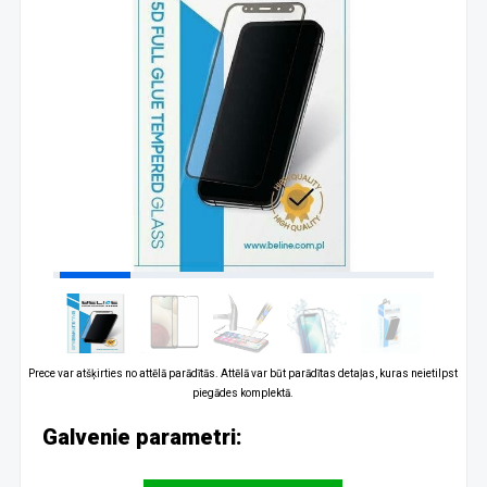
Prece var atšķirties no attēlā parādītās. Attēlā var būt parādītas detaļas, kuras neietilpst
piegādes komplektā.
Galvenie parametri: