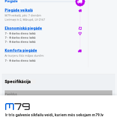
Piegāde
Piegāde veikalā
M79 veikalā, pēc 7 dienām
Lielmaņi k-2, Mārupē, LV-2167
Ekonomiskā piegāde
7 - 8 darba dienu laikā
7 - 8 darba dienu laikā
7 - 8 darba dienu laikā
Komforta piegāde
Ar kurjeru līdz mājas durvīm:
7 - 8 darba dienu laikā
Specifikācija
Papildus
Ražotājs
Beline
PRECES APRAKSTS
Ir trīs galvenie sīkfailu veidi, kuriem mēs sekojam m79.lv