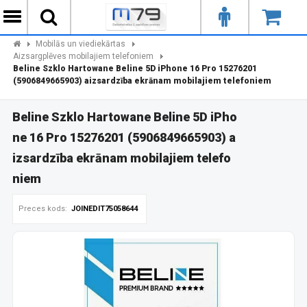
Mobilās un viediekārtas
Aizsargplēves mobilajiem telefoniem
Beline Szklo Hartowane Beline 5D iPhone 16 Pro 15276201
(5906849665903) aizsardzība ekrānam mobilajiem telefoniem
Beline Szklo Hartowane Beline 5D iPho
ne 16 Pro 15276201 (5906849665903) a
izsardzība ekrānam mobilajiem telefo
niem
Preces kods:
JOINEDIT75058644