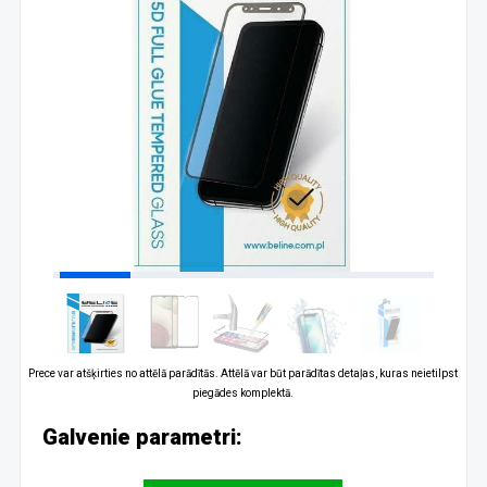
Prece var atšķirties no attēlā parādītās. Attēlā var būt parādītas detaļas, kuras neietilpst
piegādes komplektā.
Galvenie parametri: