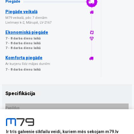
Piegāde
Piegāde veikalā
M79 veikalā, pēc 7 dienām
Lielmaņi k-2, Mārupē, LV-2167
Ekonomiskā piegāde
7 - 8 darba dienu laikā
7 - 8 darba dienu laikā
7 - 8 darba dienu laikā
Komforta piegāde
Ar kurjeru līdz mājas durvīm:
7 - 8 darba dienu laikā
Specifikācija
Papildus
Ražotājs
Beline
PRECES APRAKSTS
Ir trīs galvenie sīkfailu veidi, kuriem mēs sekojam m79.lv