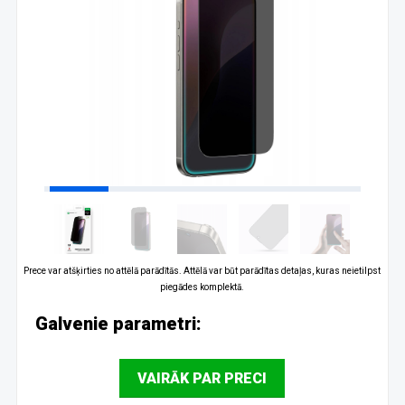
Prece var atšķirties no attēlā parādītās. Attēlā var būt parādītas detaļas, kuras neietilpst
piegādes komplektā.
Galvenie parametri:
VAIRĀK PAR PRECI