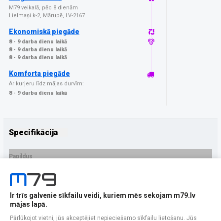
M79 veikalā, pēc 8 dienām
Lielmaņi k-2, Mārupē, LV-2167
Ekonomiskā piegāde
8 - 9 darba dienu laikā
8 - 9 darba dienu laikā
8 - 9 darba dienu laikā
Komforta piegāde
Ar kurjeru līdz mājas durvīm:
8 - 9 darba dienu laikā
Specifikācija
Papildus
Ražotājs
Amazingthing
PRECES APRAKSTS
Ir trīs galvenie sīkfailu veidi, kuriem mēs sekojam m79.lv
EAN - 4896238001058
mājas lapā.
Pārlūkojot vietni, jūs akceptējiet nepieciešamo sīkfailu lietošanu. Jūs