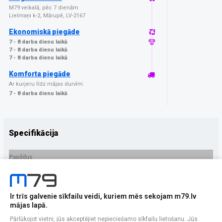
M79 veikalā, pēc 7 dienām
Lielmaņi k-2, Mārupē, LV-2167
Ekonomiskā piegāde
7 - 8 darba dienu laikā
7 - 8 darba dienu laikā
7 - 8 darba dienu laikā
Komforta piegāde
Ar kurjeru līdz mājas durvīm:
7 - 8 darba dienu laikā
Specifikācija
Papildus
Ražotājs
Amazingthing
PRECES APRAKSTS
Ir trīs galvenie sīkfailu veidi, kuriem mēs sekojam m79.lv
EAN - 4896238000877
mājas lapā.
Pārlūkojot vietni, jūs akceptējiet nepieciešamo sīkfailu lietošanu. Jūs