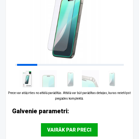
Prece var atšķirties no attēlā parādītās. Attēlā var būt parādītas detaļas, kuras neietilpst
piegādes komplektā.
Galvenie parametri:
VAIRĀK PAR PRECI