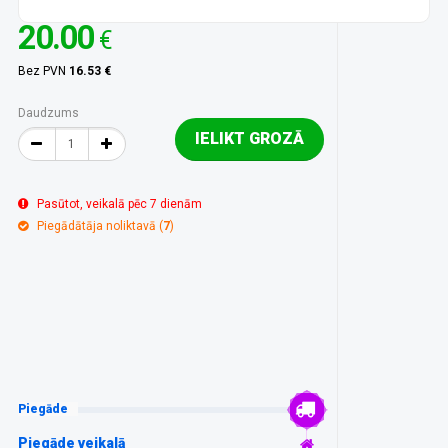
20.00
€
Bez PVN
16.53 €
Daudzums
IELIKT GROZĀ
Pasūtot, veikalā pēc 7 dienām
Piegādātāja noliktavā (
7
)
Piegāde
Piegāde veikalā