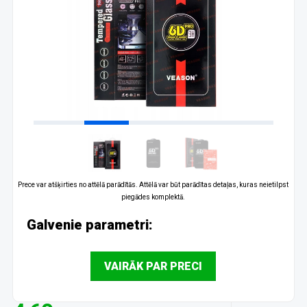
Prece var atšķirties no attēlā parādītās. Attēlā var būt parādītas detaļas, kuras neietilpst
piegādes komplektā.
Galvenie parametri:
VAIRĀK PAR PRECI