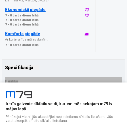
Lielmaņi k-2, Mārupē, LV-2167
Ekonomiskā piegāde
7 - 8 darba dienu laikā
7 - 8 darba dienu laikā
7 - 8 darba dienu laikā
Komforta piegāde
Ar kurjeru līdz mājas durvīm:
7 - 8 darba dienu laikā
Specifikācija
Papildus
Ražotājs
Veason
PRECES APRAKSTS
Ir trīs galvenie sīkfailu veidi, kuriem mēs sekojam m79.lv
EAN - 5903396342097
mājas lapā.
Pārlūkojot vietni, jūs akceptējiet nepieciešamo sīkfailu lietošanu. Jūs
varat akceptēt arī citu sīkfailu lietošanu.