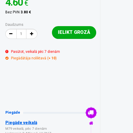
4.60
€
Bez PVN
3.80 €
Daudzums
IELIKT GROZĀ
Pasūtot, veikalā pēc 7 dienām
Piegādātāja noliktavā (
> 10
)
Piegāde
Piegāde veikalā
M79 veikalā, pēc 7 dienām