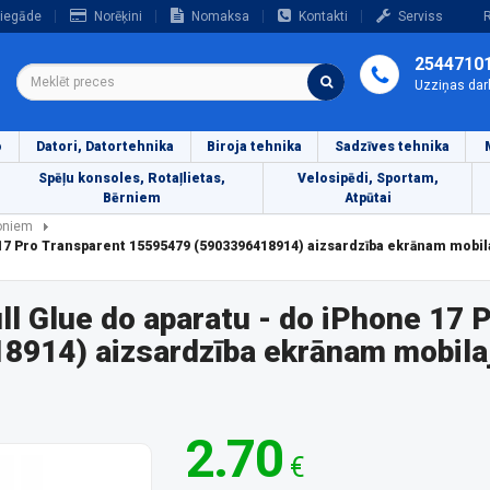
iegāde
Norēķini
Nomaksa
Kontakti
Serviss
R
2544710
Uzziņas dar
o
Datori, Datortehnika
Biroja tehnika
Sadzīves tehnika
Spēļu konsoles, Rotaļlietas,
Velosipēdi, Sportam,
Bērniem
Atpūtai
foniem
 17 Pro Transparent 15595479 (5903396418914) aizsardzība ekrānam mobi
l Glue do aparatu - do iPhone 17 
8914) aizsardzība ekrānam mobilaj
2.70
€