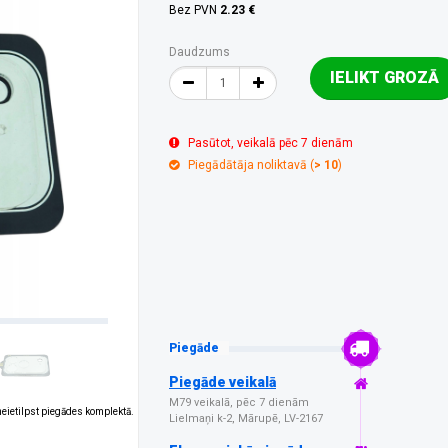
Bez PVN
2.23 €
Daudzums
IELIKT GROZĀ
Pasūtot, veikalā pēc 7 dienām
Piegādātāja noliktavā (
> 10
)
Piegāde
Piegāde veikalā
M79 veikalā, pēc 7 dienām
 neietilpst piegādes komplektā.
Lielmaņi k-2, Mārupē, LV-2167