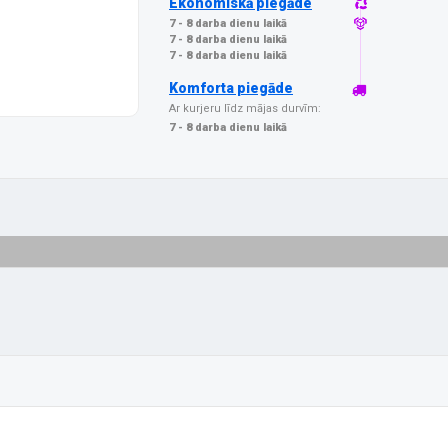
Ekonomiskā piegāde
7 - 8 darba dienu laikā
7 - 8 darba dienu laikā
7 - 8 darba dienu laikā
Komforta piegāde
Ar kurjeru līdz mājas durvīm:
7 - 8 darba dienu laikā