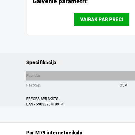
Galvenie parametri:
VAIRĀK PAR PRECI
Specifikācija
Papildus
Ražotājs
OEM
PRECES APRAKSTS
EAN - 5903396418914
Par M79 internetveikalu