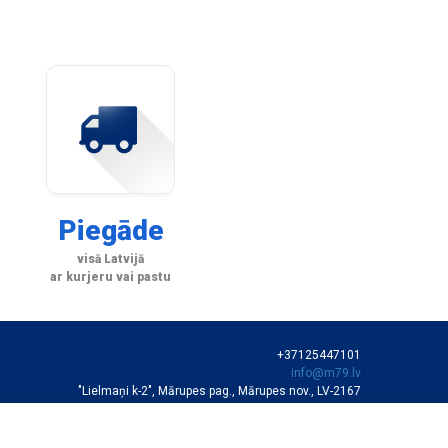
Piegāde
visā Latvijā
ar kurjeru vai pastu
+37125447101
info@m79.lv
"Lielmaņi k-2", Mārupes pag., Mārupes nov., LV-2167
SIA "M79"