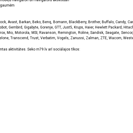
odeļu navigātori un navigātoru aksesuāri
ām gaumēm
k, Avast, Barkan, Beko, Benq, Bomann, BlackBerry, Brother, Buffalo, Candy, Canon
obot, Gembird, Gigabyte, Gorenje, GTT, Just5, Krups, Haier, Hewlett Packard, Hitachi
rox, Mio, Motorola, MSI, Ravanson, Remington, Roline, Sandisk, Seagate, Sencor,
Telone, Transcend, Trust, Verbatim, Vogels, Zanussi, Zalman, ZTE, Wacom, Western
tas aktivitātes. Seko m79.lv arī sociālajos tīkos: