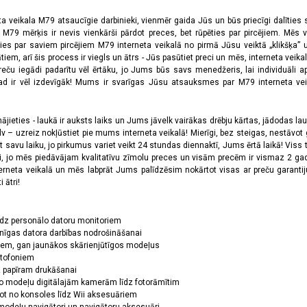
ta veikala M79 atsaucīgie darbinieki, vienmēr gaida Jūs un būs priecīgi dalīties
a M79 mērķis ir nevis vienkārši pārdot preces, bet rūpēties par pircējiem. Mēs 
ies par saviem pircējiem M79 interneta veikalā no pirmā Jūsu veiktā „klikšķa” u
 arī šis process ir viegls un ātrs - Jūs pasūtiet preci un mēs, interneta veikala
preču iegādi padarītu vēl ērtāku, jo Jums būs savs menedžeris, lai individuāli a
 ir vēl izdevīgāk! Mums ir svarīgas Jūsu atsauksmes par M79 interneta veikal
jieties - laukā ir auksts laiks un Jums jāvelk vairākas drēbju kārtas, jādodas laukā,
 – uzreiz nokļūstiet pie mums interneta veikalā! Mierīgi, bez steigas, nestāvot ga
et savu laiku, jo pirkumus variet veikt 24 stundas diennaktī, Jums ērtā laikā! Viss 
oši, jo mēs piedāvājam kvalitatīvu zīmolu preces un visām precēm ir vismaz 2 gad
erneta veikalā un mēs labprāt Jums palīdzēsim nokārtot visas ar preču garanti
 ātri!
īdz personālo datoru monitoriem
nīgas datora darbības nodrošināšanai
ņiem, gan jaunākos skārienjūtīgos modeļus
ktofoniem
dz papīram drukāšanai
o modeļu digitālajām kamerām līdz fotorāmītim
ot no konsoles līdz Wii aksesuāriem