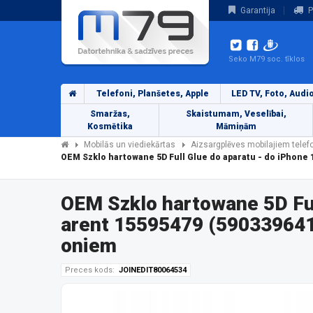
Garantija
P
Seko M79 soc. tīklos
Telefoni, Planšetes, Apple
LED TV, Foto, Audi
Smaržas,
Skaistumam, Veselībai,
Kosmētika
Māmiņām
Mobilās un viediekārtas
Aizsargplēves mobilajiem tele
OEM Szklo hartowane 5D Full Glue do aparatu - do iPhone
OEM Szklo hartowane 5D Ful
arent 15595479 (590339641
oniem
Preces kods:
JOINEDIT80064534