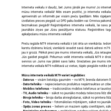
Interneta veikalu ir daudz, bet Jums jānāk pie mums! Jo interne
mūsu interneta veikalā! Mēs esam pozitīvi, jo interneta veikal
apmierināti un informēti par visām preču īpašībām. Mēs rūpējam
izvēlaties preces piegādi uz DPD paku bodēm vai Omniva pakomātiem,
bezmaksas piegādi! Reģistrējieties interneta veikalā, lai savu 
jaunākās ziņas par Jūsu pasūtījuma statusu. Reģistrēties tagad
apkalpošanu mūsu interneta veikalā!
Preču iegāde M79 interneta veikalā ir ļoti ērta un vienkārša. Iedomā
karstu dzērienu krūzē, vienkārši ievadot savā datorā adresi m79.lv
jau ir grozā. Pērkot preci pie mums interneta veikalā, Jūs ietaupi
Jūs gaidiet piegādi. Pirkumus veikt interneta veikalā M79 ir dr
serviss un Jums nav jātērē savs laiks. Griežaties pie mums int
interneta veikala M79 noliktavā uz vietas, tāpēc piegāde notiks ļoti
Mūsu interneta veikalā M79 variet iegādāties
:
-
Datorus
– visām lietotāju gaumēm – no M79, brenda datoriem l
-
Datortehniku
– nepieciešamos produktus nepārtrauktas un zibe
-
Mobilos telefonus
– tradicionālos mobilos telefonus ar tausti
-
TV, Audio tehniku
– sākot no jaunāko modeļu televizora līdz di
-
Biroja tehniku
– biroja darba atvieglošanai, sākot no printera lī
-
Foto, Video tehniku
– fotomākslas mīļotājiem, sākot no jaunāk
-
Spēļu zonas preces
– lieliem un maziem spēļu cienītājiem, sāk