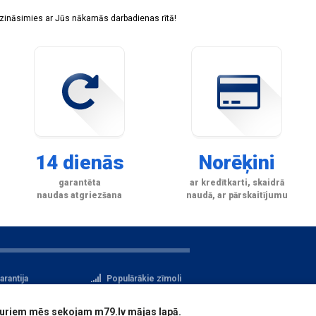
sazināsimies ar Jūs nākamās darbadienas rītā!
14 dienās
Norēķini
garantēta
ar kredītkarti, skaidrā
naudas atgriezšana
naudā, ar pārskaitījumu
arantija
Populārākie zīmoli
tteikuma tiesības
Privātuma politika
i, kuriem mēs sekojam m79.lv mājas lapā.
atu aizsardzība
Reģistrācija