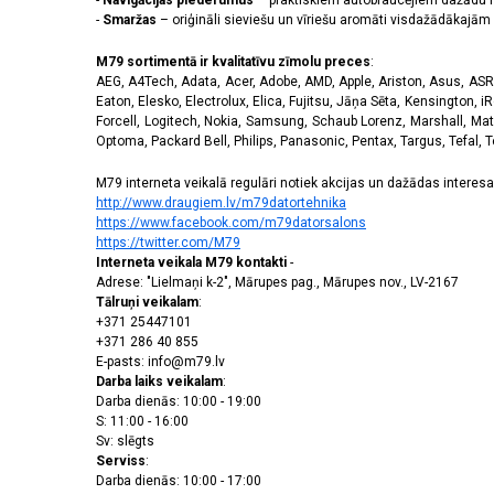
-
Navigācijas piederumus
– praktiskiem autobraucējiem dažādu m
-
Smaržas
– oriģināli sieviešu un vīriešu aromāti visdažādākaj
M79 sortimentā ir kvalitatīvu zīmolu preces
:
AEG, A4Tech, Adata, Acer, Adobe, AMD, Apple, Ariston, Asus, ASRoc
Eaton, Elesko, Electrolux, Elica, Fujitsu, Jāņa Sēta, Kensington, iR
Forcell, Logitech, Nokia, Samsung, Schaub Lorenz, Marshall, Mat
Optoma, Packard Bell, Philips, Panasonic, Pentax, Targus, Tefal, 
M79 interneta veikalā regulāri notiek akcijas un dažādas interesan
http://www.draugiem.lv/m79datortehnika
https://www.facebook.com/m79datorsalons
https://twitter.com/M79
Interneta veikala M79 kontakti
-
Adrese: "Lielmaņi k-2", Mārupes pag., Mārupes nov., LV-2167
Tālruņi veikalam
:
+371 25447101
+371 286 40 855
E-pasts: info@m79.lv
Darba laiks veikalam
:
Darba dienās: 10:00 - 19:00
S: 11:00 - 16:00
Sv: slēgts
Serviss
:
Darba dienās: 10:00 - 17:00