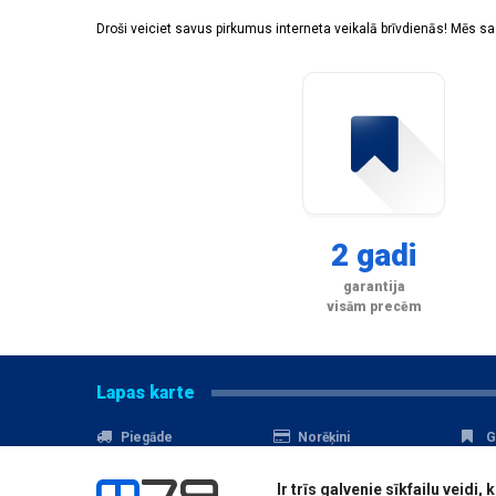
Droši veiciet savus pirkumus interneta veikalā brīvdienās! Mēs 
2 gadi
garantija
visām precēm
Lapas karte
Piegāde
Norēķini
G
Nomaksa
Kontakti
A
Ir trīs galvenie sīkfailu veid
Akcijas
Serviss
D