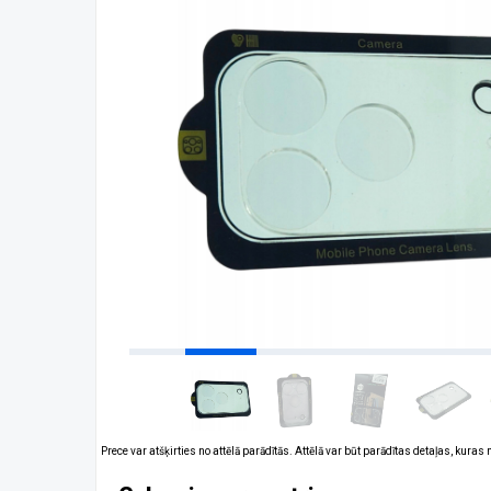
Prece var atšķirties no attēlā parādītās. Attēlā var būt parādītas detaļas, kuras