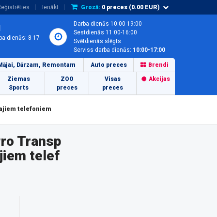
eģistrēties
Ienākt
Grozā:
0
preces (
0.00
EUR)
Darba dienās 10:00-19:00
1
Sestdienās 11:00-16:00
ba dienās: 8-17
Svētdienās slēgts
Serviss darba dienās:
10:00-17:00
Mājai, Dārzam, Remontam
Auto preces
Brendi
Ziemas
ZOO
Visas
Akcijas
Sports
preces
preces
lajiem telefoniem
Pro Transp
iem telef