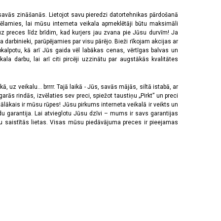
 savās zināšanās. Lietojot savu pieredzi datortehnikas pārdošanā
vēlamies, lai mūsu interneta veikala apmeklētāji būtu maksimāli
z preces līdz brīdim, kad kurjers jau zvana pie Jūsu durvīm! Ja
 darbinieki, parūpējamies par visu pārējo. Bieži rīkojam akcijas ar
pkalpotu, kā arī Jūs gaida vēl labākas cenas, vērtīgas balvas un
a darbu, lai arī citi pircēji uzzinātu par augstākās kvalitātes
 uz veikalu... brrrr. Tajā laikā - Jūs, savās mājās, siltā istabā, ar
rās rindās, izvēlaties sev preci, spiežot taustiņu „Pirkt” un preci
tālākais ir mūsu rūpes! Jūsu pirkums interneta veikalā ir veikts un
u garantija. Lai atvieglotu Jūsu dzīvi – mums ir savs garantijas
ju saistītās lietas. Visas mūsu piedāvājuma preces ir pieejamas