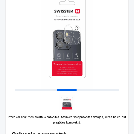
Prece var atšķirties no attēlā parādītās. Attēlā var būt parādītas detaļas, kuras neietilpst
piegādes komplektā.