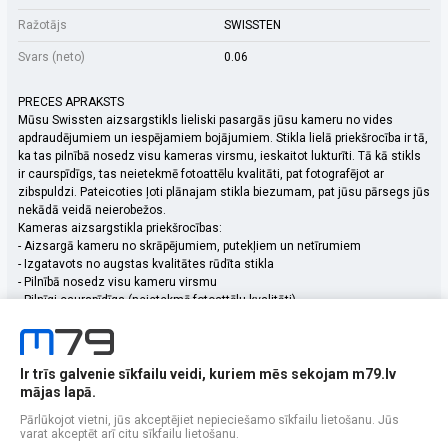
Ražotājs
SWISSTEN
Svars (neto)
0.06
PRECES APRAKSTS
Mūsu Swissten aizsargstikls lieliski pasargās jūsu kameru no vides
apdraudējumiem un iespējamiem bojājumiem. Stikla lielā priekšrocība ir tā,
ka tas pilnībā nosedz visu kameras virsmu, ieskaitot lukturīti. Tā kā stikls
ir caurspīdīgs, tas neietekmē fotoattēlu kvalitāti, pat fotografējot ar
zibspuldzi. Pateicoties ļoti plānajam stikla biezumam, pat jūsu pārsegs jūs
nekādā veidā neierobežos.
Kameras aizsargstikla priekšrocības:
- Aizsargā kameru no skrāpējumiem, putekļiem un netīrumiem
- Izgatavots no augstas kvalitātes rūdīta stikla
- Pilnībā nosedz visu kameru virsmu
- Pilnīgi caurspīdīgs (neietekmē fotoattēlu kvalitāti)
- Ļoti vienkāršs stikla pielietojums
Swissten rūdīta stikla kameras aizsargs, Caurspīdīgs, Cietība: 9H,
Biezums: 0,3mm, Iepakojumā ir tīrīšanas lupatiņa, spirta lupatiņa, slotiņa
un putekļu uzlīmes. Iepakots Swissten blisterī.
Ir trīs galvenie sīkfailu veidi, kuriem mēs sekojam m79.lv
mājas lapā.
Pārlūkojot vietni, jūs akceptējiet nepieciešamo sīkfailu lietošanu. Jūs
varat akceptēt arī citu sīkfailu lietošanu.