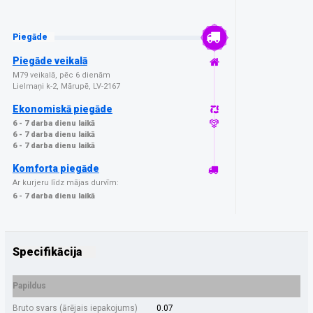
Piegāde
Piegāde veikalā
M79 veikalā, pēc 6 dienām
Lielmaņi k-2, Mārupē, LV-2167
Ekonomiskā piegāde
6 - 7 darba dienu laikā
6 - 7 darba dienu laikā
6 - 7 darba dienu laikā
Komforta piegāde
Ar kurjeru līdz mājas durvīm:
6 - 7 darba dienu laikā
Specifikācija
Papildus
Bruto svars (ārējais iepakojums)
0.07