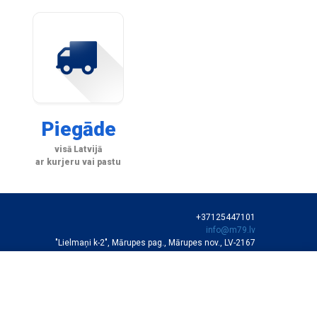
Piegāde
visā Latvijā
ar kurjeru vai pastu
+37125447101
info@m79.lv
"Lielmaņi k-2", Mārupes pag., Mārupes nov., LV-2167
SIA "M79"
VEIKALA DARBA LAIKS
Darba dienās 10:00-19:00
Sestdienās 11:00-16:00
Autortiesības © SIA "M79"