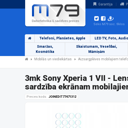
Garantija
P
Seko M79 soc. tīklos
Telefoni, Planšetes, Apple
LED TV, Foto, Audi
Smaržas,
Skaistumam, Veselībai,
Kosmētika
Māmiņām
Mobilās un viediekārtas
Aizsargplēves mobilajiem tele
3mk Sony Xperia 1 VII - Le
sardzība ekrānam mobilajie
Preces kods:
JOINEDIT77471312