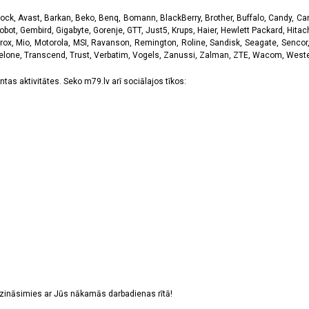
k, Avast, Barkan, Beko, Benq, Bomann, BlackBerry, Brother, Buffalo, Candy, Canon
obot, Gembird, Gigabyte, Gorenje, GTT, Just5, Krups, Haier, Hewlett Packard, Hitachi
rox, Mio, Motorola, MSI, Ravanson, Remington, Roline, Sandisk, Seagate, Sencor,
Telone, Transcend, Trust, Verbatim, Vogels, Zanussi, Zalman, ZTE, Wacom, Western
tas aktivitātes. Seko m79.lv arī sociālajos tīkos:
sazināsimies ar Jūs nākamās darbadienas rītā!