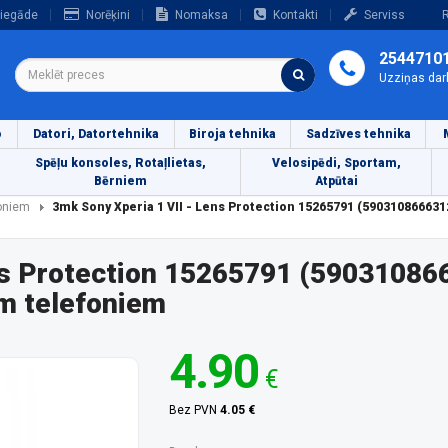
iegāde
Norēķini
Nomaksa
Kontakti
Serviss
R
2544710
Uzziņas dar
o
Datori, Datortehnika
Biroja tehnika
Sadzīves tehnika
Spēļu konsoles, Rotaļlietas,
Velosipēdi, Sportam,
Bērniem
Atpūtai
foniem
3mk Sony Xperia 1 VII - Lens Protection 15265791 (59031086663
ns Protection 15265791 (59031086
m telefoniem
4.90
€
Bez PVN
4.05 €