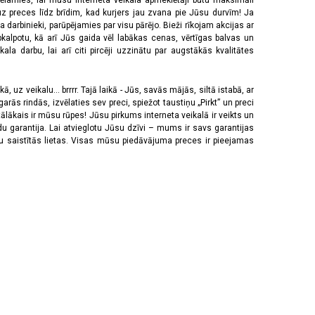
vēlamies, lai mūsu interneta veikala apmeklētāji būtu maksimāli
z preces līdz brīdim, kad kurjers jau zvana pie Jūsu durvīm! Ja
 darbinieki, parūpējamies par visu pārējo. Bieži rīkojam akcijas ar
pkalpotu, kā arī Jūs gaida vēl labākas cenas, vērtīgas balvas un
a darbu, lai arī citi pircēji uzzinātu par augstākās kvalitātes
 uz veikalu... brrrr. Tajā laikā - Jūs, savās mājās, siltā istabā, ar
rās rindās, izvēlaties sev preci, spiežot taustiņu „Pirkt” un preci
tālākais ir mūsu rūpes! Jūsu pirkums interneta veikalā ir veikts un
u garantija. Lai atvieglotu Jūsu dzīvi – mums ir savs garantijas
ju saistītās lietas. Visas mūsu piedāvājuma preces ir pieejamas