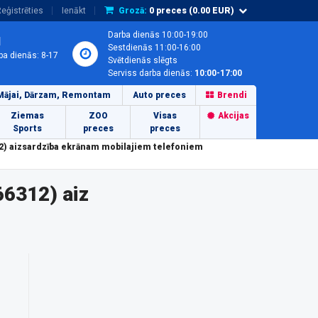
eģistrēties
Ienākt
Grozā:
0
preces (
0.00
EUR)
Darba dienās 10:00-19:00
1
Sestdienās 11:00-16:00
ba dienās: 8-17
Svētdienās slēgts
Serviss darba dienās:
10:00-17:00
Mājai, Dārzam, Remontam
Auto preces
Brendi
Ziemas
ZOO
Visas
Akcijas
Sports
preces
preces
12) aizsardzība ekrānam mobilajiem telefoniem
66312) aiz