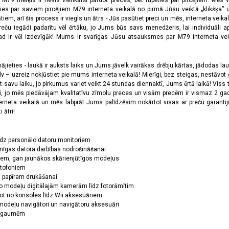
a M79 mērķis ir nevis vienkārši pārdot preces, bet rūpēties par pircējiem. Mēs 
ies par saviem pircējiem M79 interneta veikalā no pirmā Jūsu veiktā „klikšķa” u
 arī šis process ir viegls un ātrs - Jūs pasūtiet preci un mēs, interneta veikala
preču iegādi padarītu vēl ērtāku, jo Jums būs savs menedžeris, lai individuāli a
 ir vēl izdevīgāk! Mums ir svarīgas Jūsu atsauksmes par M79 interneta veikal
jieties - laukā ir auksts laiks un Jums jāvelk vairākas drēbju kārtas, jādodas laukā,
 – uzreiz nokļūstiet pie mums interneta veikalā! Mierīgi, bez steigas, nestāvot ga
et savu laiku, jo pirkumus variet veikt 24 stundas diennaktī, Jums ērtā laikā! Viss 
oši, jo mēs piedāvājam kvalitatīvu zīmolu preces un visām precēm ir vismaz 2 gad
erneta veikalā un mēs labprāt Jums palīdzēsim nokārtot visas ar preču garanti
 ātri!
īdz personālo datoru monitoriem
nīgas datora darbības nodrošināšanai
ņiem, gan jaunākos skārienjūtīgos modeļus
ktofoniem
dz papīram drukāšanai
o modeļu digitālajām kamerām līdz fotorāmītim
ot no konsoles līdz Wii aksesuāriem
odeļu navigātori un navigātoru aksesuāri
ām gaumēm