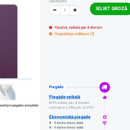
Daudzums
IELIKT GROZĀ
Pasūtot, veikalā pēc 8 dienām
Piegādātāja noliktavā (
7
)
Piegāde
Piegāde veikalā
M79 veikalā, pēc 8 dienām
 neietilpst piegādes komplektā.
Lielmaņi k-2, Mārupē, LV-2167
Ekonomiskā piegāde
8 - 9 darba dienu laikā
8 - 9 darba dienu laikā