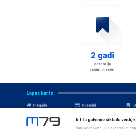
2 gadi
garantija
visām precēm
Lapas karte
Piegāde
Norēķini
G
Nomaksa
Kontakti
A
Ir trīs galvenie sīkfailu veid
Akcijas
Serviss
D
Pārlūkojot vietni, jūs akceptējiet ne