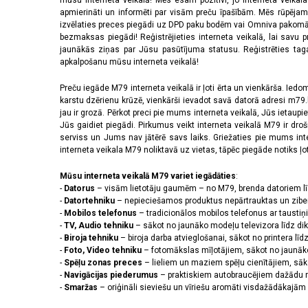
mūsu interneta veikalā! Mēs esam pozitīvi, jo interneta veikal
apmierināti un informēti par visām preču īpašībām. Mēs rūpējam
izvēlaties preces piegādi uz DPD paku bodēm vai Omniva pakomātiem,
bezmaksas piegādi! Reģistrējieties interneta veikalā, lai savu 
jaunākās ziņas par Jūsu pasūtījuma statusu. Reģistrēties tagad
apkalpošanu mūsu interneta veikalā!
Preču iegāde M79 interneta veikalā ir ļoti ērta un vienkārša. Iedomā
karstu dzērienu krūzē, vienkārši ievadot savā datorā adresi m79.lv
jau ir grozā. Pērkot preci pie mums interneta veikalā, Jūs ietaupi
Jūs gaidiet piegādi. Pirkumus veikt interneta veikalā M79 ir dr
serviss un Jums nav jātērē savs laiks. Griežaties pie mums int
interneta veikala M79 noliktavā uz vietas, tāpēc piegāde notiks ļoti
Mūsu interneta veikalā M79 variet iegādāties
:
-
Datorus
– visām lietotāju gaumēm – no M79, brenda datoriem l
-
Datortehniku
– nepieciešamos produktus nepārtrauktas un zibe
-
Mobilos telefonus
– tradicionālos mobilos telefonus ar tausti
-
TV, Audio tehniku
– sākot no jaunāko modeļu televizora līdz di
-
Biroja tehniku
– biroja darba atvieglošanai, sākot no printera lī
-
Foto, Video tehniku
– fotomākslas mīļotājiem, sākot no jaunāk
-
Spēļu zonas preces
– lieliem un maziem spēļu cienītājiem, sāk
-
Navigācijas piederumus
– praktiskiem autobraucējiem dažādu m
-
Smaržas
– oriģināli sieviešu un vīriešu aromāti visdažādākaj