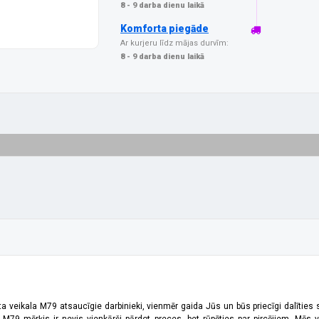
8 - 9 darba dienu laikā
Komforta piegāde
Ar kurjeru līdz mājas durvīm:
8 - 9 darba dienu laikā
ta veikala M79 atsaucīgie darbinieki, vienmēr gaida Jūs un būs priecīgi dalīties