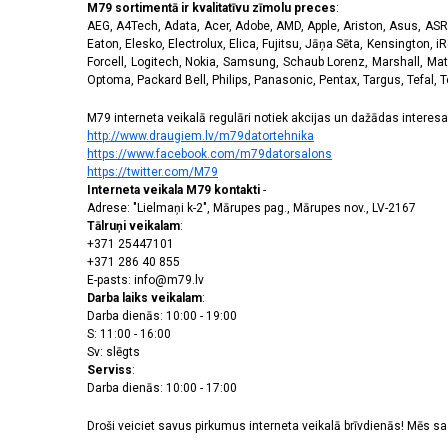
M79 sortimentā ir kvalitatīvu zīmolu preces
:
AEG, A4Tech, Adata, Acer, Adobe, AMD, Apple, Ariston, Asus, ASRoc
Eaton, Elesko, Electrolux, Elica, Fujitsu, Jāņa Sēta, Kensington, iR
Forcell, Logitech, Nokia, Samsung, Schaub Lorenz, Marshall, Mat
Optoma, Packard Bell, Philips, Panasonic, Pentax, Targus, Tefal, 
M79 interneta veikalā regulāri notiek akcijas un dažādas interesan
http://www.draugiem.lv/m79datortehnika
https://www.facebook.com/m79datorsalons
https://twitter.com/M79
Interneta veikala M79 kontakti
-
Adrese: "Lielmaņi k-2", Mārupes pag., Mārupes nov., LV-2167
Tālruņi veikalam
:
+371 25447101
+371 286 40 855
E-pasts: info@m79.lv
Darba laiks veikalam
:
Darba dienās: 10:00 - 19:00
S: 11:00 - 16:00
Sv: slēgts
Serviss
:
Darba dienās: 10:00 - 17:00
Droši veiciet savus pirkumus interneta veikalā brīvdienās! Mēs 