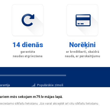
14 dienās
Norēķini
garantēta
ar kredītkarti, skaidrā
naudas atgriezšana
naudā, ar pārskaitījumu
arantija
Populārākie zīmoli
tteikuma tiesības
Privātuma politika
i, kuriem mēs sekojam m79.lv mājas lapā.
atu aizsardzība
Reģistrācija
pieciešamo sīkfailu lietošanu. Jūs varat akceptēt arī citu sīkfailu lietošanu.