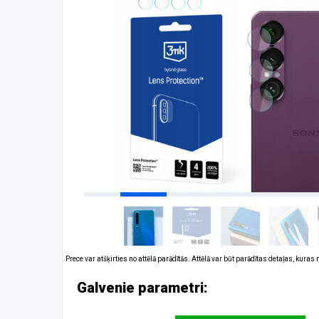
Prece var atšķirties no attēlā parādītās. Attēlā var būt parādītas detaļas, kuras
Galvenie parametri: