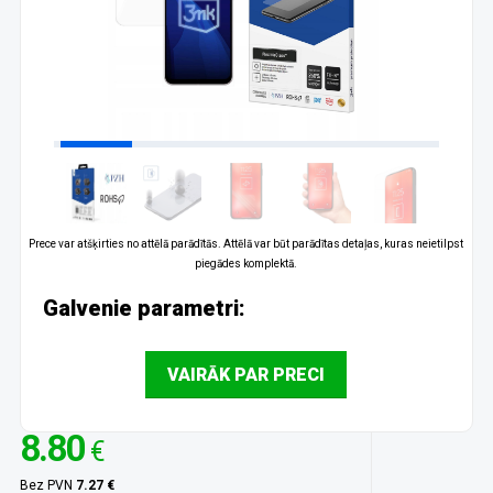
Prece var atšķirties no attēlā parādītās. Attēlā var būt parādītas detaļas, kuras neietilpst
piegādes komplektā.
Galvenie parametri:
VAIRĀK PAR PRECI
8.80
€
Bez PVN
7.27 €