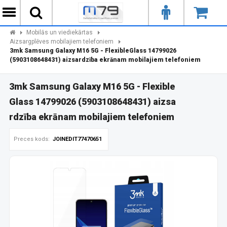
Mobilās un viediekārtas
Aizsargplēves mobilajiem telefoniem
3mk Samsung Galaxy M16 5G - FlexibleGlass 14799026
(5903108648431) aizsardzība ekrānam mobilajiem telefoniem
3mk Samsung Galaxy M16 5G - Flexible
Glass 14799026 (5903108648431) aizsa
rdzība ekrānam mobilajiem telefoniem
Preces kods:
JOINEDIT77470651