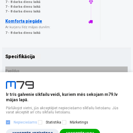
7 - 8 darba dienu laikā
7 - 8 darba dienu laikā
7 - 8 darba dienu laikā
Komforta piegāde
Ar kurjeru līdz mājas durvīm:
7 - 8 darba dienu laikā
Specifikācija
Papildus
Ražotājs
3MK
PRECES APRAKSTS
Ir trīs galvenie sīkfailu veidi, kuriem mēs sekojam m79.lv
EAN - 5903108648431
mājas lapā.
Pārlūkojot vietni, jūs akceptējiet nepieciešamo sīkfailu lietošanu. Jūs
varat akceptēt arī citu sīkfailu lietošanu.
Nepieciešams
Statistika
Mārketings