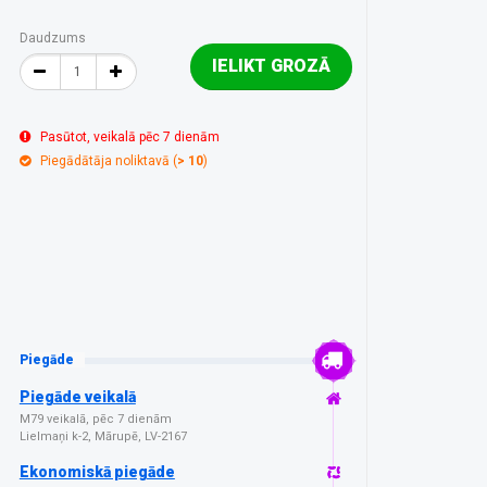
Daudzums
IELIKT GROZĀ
Pasūtot, veikalā pēc 7 dienām
Piegādātāja noliktavā (
> 10
)
Piegāde
Piegāde veikalā
M79 veikalā, pēc 7 dienām
Lielmaņi k-2, Mārupē, LV-2167
Ekonomiskā piegāde