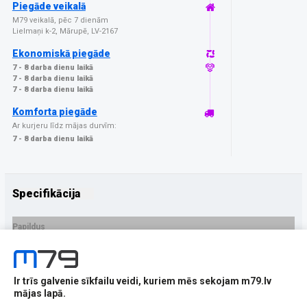
Piegāde veikalā
M79 veikalā, pēc 7 dienām
Lielmaņi k-2, Mārupē, LV-2167
Ekonomiskā piegāde
7 - 8 darba dienu laikā
7 - 8 darba dienu laikā
7 - 8 darba dienu laikā
Komforta piegāde
Ar kurjeru līdz mājas durvīm:
7 - 8 darba dienu laikā
Specifikācija
Papildus
Ražotājs
3MK
PRECES APRAKSTS
Ir trīs galvenie sīkfailu veidi, kuriem mēs sekojam m79.lv
EAN - 5903108660617
mājas lapā.