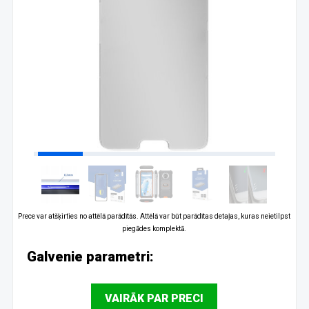
Prece var atšķirties no attēlā parādītās. Attēlā var būt parādītas detaļas, kuras neietilpst
piegādes komplektā.
Galvenie parametri:
VAIRĀK PAR PRECI