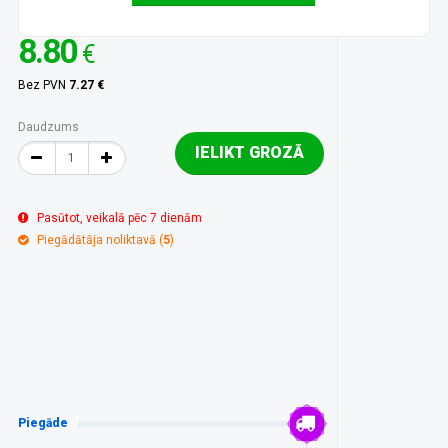
8.80
€
Bez PVN
7.27 €
Daudzums
IELIKT GROZĀ
Pasūtot, veikalā pēc 7 dienām
Piegādātāja noliktavā (
5
)
Piegāde