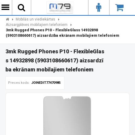
Mobilās un viediekārtas
Aizsargplēves mobilajiem telefoniem
3mk Rugged Phones P10 - FlexibleGlass 14932898
(5903108660617) aizsardzība ekrānam mobilajiem telefoniem
3mk Rugged Phones P10 - FlexibleGlas
s 14932898 (5903108660617) aizsardzī
ba ekrānam mobilajiem telefoniem
Preces kods:
JOINEDIT77470985