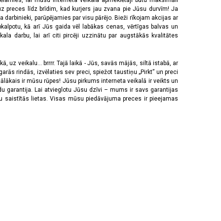
vēlamies, lai mūsu interneta veikala apmeklētāji būtu maksimāli
z preces līdz brīdim, kad kurjers jau zvana pie Jūsu durvīm! Ja
 darbinieki, parūpējamies par visu pārējo. Bieži rīkojam akcijas ar
pkalpotu, kā arī Jūs gaida vēl labākas cenas, vērtīgas balvas un
a darbu, lai arī citi pircēji uzzinātu par augstākās kvalitātes
 uz veikalu... brrrr. Tajā laikā - Jūs, savās mājās, siltā istabā, ar
rās rindās, izvēlaties sev preci, spiežot taustiņu „Pirkt” un preci
tālākais ir mūsu rūpes! Jūsu pirkums interneta veikalā ir veikts un
u garantija. Lai atvieglotu Jūsu dzīvi – mums ir savs garantijas
ju saistītās lietas. Visas mūsu piedāvājuma preces ir pieejamas