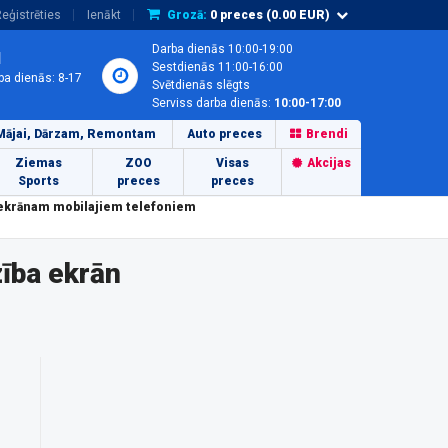
eģistrēties
Ienākt
Grozā:
0
preces (
0.00
EUR)
Darba dienās 10:00-19:00
1
Sestdienās 11:00-16:00
ba dienās: 8-17
Svētdienās slēgts
Serviss darba dienās:
10:00-17:00
Mājai, Dārzam, Remontam
Auto preces
Brendi
Ziemas
ZOO
Visas
Akcijas
Sports
preces
preces
 ekrānam mobilajiem telefoniem
ība ekrān