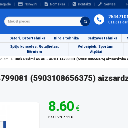
iegāde
Norēķini
Nomaksa
Kontakti
Serviss
R
2544710
Uzziņas dar
o
Datori, Datortehnika
Biroja tehnika
Sadzīves tehnika
Spēļu konsoles, Rotaļlietas,
Velosipēdi, Sportam,
Bērniem
Atpūtai
foniem
3mk Redmi A5 4G - ARC+ 14799081 (5903108656375) aizsardzība
799081 (5903108656375) aizsardz
8.60
€
Bez PVN
7.11 €