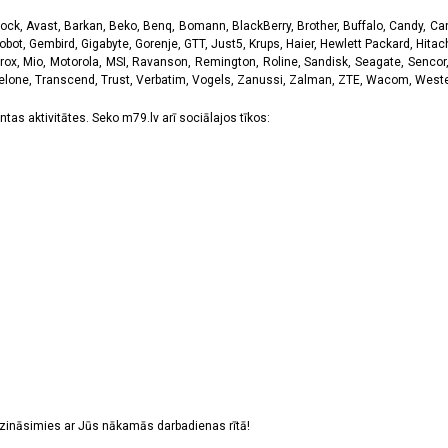
k, Avast, Barkan, Beko, Benq, Bomann, BlackBerry, Brother, Buffalo, Candy, Canon
obot, Gembird, Gigabyte, Gorenje, GTT, Just5, Krups, Haier, Hewlett Packard, Hitachi
rox, Mio, Motorola, MSI, Ravanson, Remington, Roline, Sandisk, Seagate, Sencor,
Telone, Transcend, Trust, Verbatim, Vogels, Zanussi, Zalman, ZTE, Wacom, Western
tas aktivitātes. Seko m79.lv arī sociālajos tīkos:
sazināsimies ar Jūs nākamās darbadienas rītā!