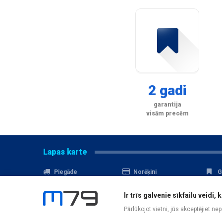
2 gadi
garantija
visām precēm
Lapas karte
Piegāde
Norēķini
G
Nomaksa
Kontakti
A
Ir trīs galvenie sīkfailu veid
Akcijas
Serviss
D
Pārlūkojot vietni, jūs akceptējiet ne