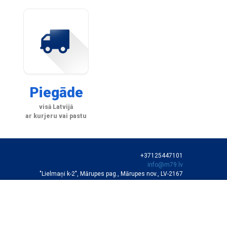
Piegāde
visā Latvijā
ar kurjeru vai pastu
+37125447101
info@m79.lv
"Lielmaņi k-2", Mārupes pag., Mārupes nov., LV-2167
SIA "M79"
VEIKALA DARBA LAIKS
Darba dienās 10:00-19:00
Sestdienās 11:00-16:00
Autortiesības © SIA "M79"