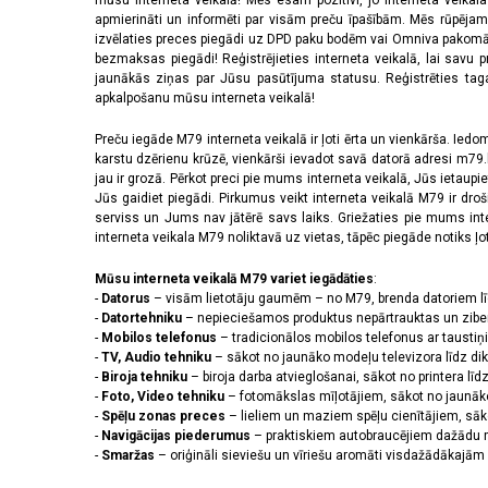
mūsu interneta veikalā! Mēs esam pozitīvi, jo interneta veikal
apmierināti un informēti par visām preču īpašībām. Mēs rūpējam
izvēlaties preces piegādi uz DPD paku bodēm vai Omniva pakomātiem,
bezmaksas piegādi! Reģistrējieties interneta veikalā, lai savu 
jaunākās ziņas par Jūsu pasūtījuma statusu. Reģistrēties tagad
apkalpošanu mūsu interneta veikalā!
Preču iegāde M79 interneta veikalā ir ļoti ērta un vienkārša. Iedomā
karstu dzērienu krūzē, vienkārši ievadot savā datorā adresi m79.lv
jau ir grozā. Pērkot preci pie mums interneta veikalā, Jūs ietaupi
Jūs gaidiet piegādi. Pirkumus veikt interneta veikalā M79 ir dr
serviss un Jums nav jātērē savs laiks. Griežaties pie mums int
interneta veikala M79 noliktavā uz vietas, tāpēc piegāde notiks ļoti
Mūsu interneta veikalā M79 variet iegādāties
:
-
Datorus
– visām lietotāju gaumēm – no M79, brenda datoriem l
-
Datortehniku
– nepieciešamos produktus nepārtrauktas un zibe
-
Mobilos telefonus
– tradicionālos mobilos telefonus ar tausti
-
TV, Audio tehniku
– sākot no jaunāko modeļu televizora līdz di
-
Biroja tehniku
– biroja darba atvieglošanai, sākot no printera lī
-
Foto, Video tehniku
– fotomākslas mīļotājiem, sākot no jaunāk
-
Spēļu zonas preces
– lieliem un maziem spēļu cienītājiem, sāk
-
Navigācijas piederumus
– praktiskiem autobraucējiem dažādu m
-
Smaržas
– oriģināli sieviešu un vīriešu aromāti visdažādākaj