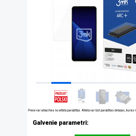
Prece var atšķirties no attēlā parādītās. Attēlā var būt parādītas detaļas, kuras
Galvenie parametri: