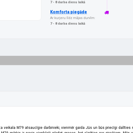
7 - 8 darba dienu laikā
Komforta piegāde
Ar kurjeru līdz mājas durvīm:
7 - 8 darba dienu laikā
ta veikala M79 atsaucīgie darbinieki, vienmēr gaida Jūs un būs priecīgi dalīties