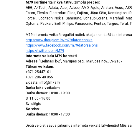
M79 sortimentā ir kvalitatīvu zīmolu preces
:
AEG, A4Tech, Adata, Acer, Adobe, AMD, Apple, Ariston, Asus, ASRoc
Eaton, Elesko, Electrolux, Elica, Fujitsu, Jāņa Sēta, Kensington, iR
Forcell, Logitech, Nokia, Samsung, Schaub Lorenz, Marshall, Mat
Optoma, Packard Bell, Philips, Panasonic, Pentax, Targus, Tefal, 
M79 interneta veikalā regulāri notiek akcijas un dažādas interesan
http://www.draugiem.lv/m79datortehnika
https://www.facebook.com/m79datorsalons
https://twitter.com/M79
Interneta veikala M79 kontakti
-
Adrese: "Lielmaņi k-2", Mārupes pag., Mārupes nov., LV-2167
Tālruņi veikalam
:
+371 25447101
+371 286 40 855
E-pasts: info@m79.lv
Darba laiks veikalam
:
Darba dienās: 10:00 - 19:00
S: 11:00 - 16:00
Sv: slēgts
Serviss
:
Darba dienās: 10:00 - 17:00
Droši veiciet savus pirkumus interneta veikalā brīvdienās! Mēs 