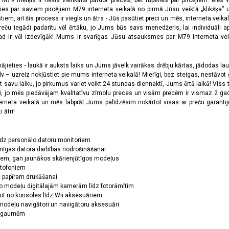
a M79 mērķis ir nevis vienkārši pārdot preces, bet rūpēties par pircējiem. Mēs 
ies par saviem pircējiem M79 interneta veikalā no pirmā Jūsu veiktā „klikšķa” u
 arī šis process ir viegls un ātrs - Jūs pasūtiet preci un mēs, interneta veikala
preču iegādi padarītu vēl ērtāku, jo Jums būs savs menedžeris, lai individuāli a
 ir vēl izdevīgāk! Mums ir svarīgas Jūsu atsauksmes par M79 interneta veikal
jieties - laukā ir auksts laiks un Jums jāvelk vairākas drēbju kārtas, jādodas laukā,
 – uzreiz nokļūstiet pie mums interneta veikalā! Mierīgi, bez steigas, nestāvot ga
et savu laiku, jo pirkumus variet veikt 24 stundas diennaktī, Jums ērtā laikā! Viss 
oši, jo mēs piedāvājam kvalitatīvu zīmolu preces un visām precēm ir vismaz 2 gad
erneta veikalā un mēs labprāt Jums palīdzēsim nokārtot visas ar preču garanti
 ātri!
īdz personālo datoru monitoriem
nīgas datora darbības nodrošināšanai
ņiem, gan jaunākos skārienjūtīgos modeļus
ktofoniem
dz papīram drukāšanai
o modeļu digitālajām kamerām līdz fotorāmītim
ot no konsoles līdz Wii aksesuāriem
odeļu navigātori un navigātoru aksesuāri
ām gaumēm