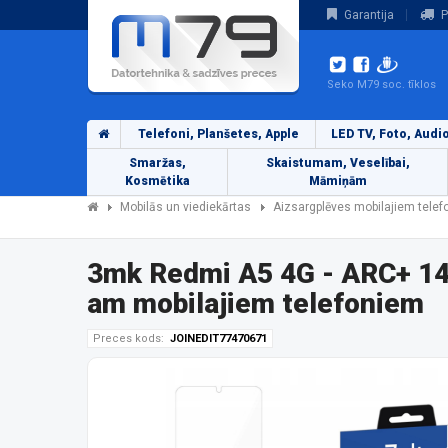
Garantija
P
Seko M79 soc. tīklos
Telefoni, Planšetes, Apple
LED TV, Foto, Audi
Smaržas,
Skaistumam, Veselībai,
Kosmētika
Māmiņām
Mobilās un viediekārtas
Aizsargplēves mobilajiem tele
3mk Redmi A5 4G - ARC+ 14
am mobilajiem telefoniem
Preces kods:
JOINEDIT77470671