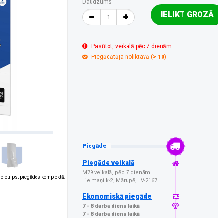
Daudzums
IELIKT GROZĀ
Pasūtot, veikalā pēc 7 dienām
Piegādātāja noliktavā (
> 10
)
Piegāde
Piegāde veikalā
M79 veikalā, pēc 7 dienām
 neietilpst piegādes komplektā.
Lielmaņi k-2, Mārupē, LV-2167
Ekonomiskā piegāde
7 - 8 darba dienu laikā
7 - 8 darba dienu laikā