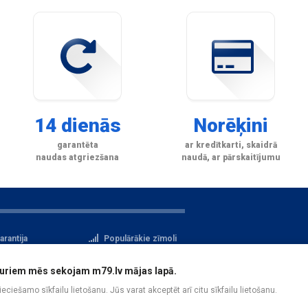
14 dienās
Norēķini
garantēta
ar kredītkarti, skaidrā
naudas atgriezšana
naudā, ar pārskaitījumu
arantija
Populārākie zīmoli
tteikuma tiesības
Privātuma politika
i, kuriem mēs sekojam m79.lv mājas lapā.
atu aizsardzība
Reģistrācija
pieciešamo sīkfailu lietošanu. Jūs varat akceptēt arī citu sīkfailu lietošanu.