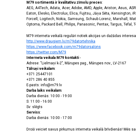
M79 sortimentā ir kvalitatīvu zīmolu preces
:
AEG, A4Tech, Adata, Acer, Adobe, AMD, Apple, Ariston, Asus, ASRoc
Eaton, Elesko, Electrolux, Elica, Fujitsu, Jāņa Sēta, Kensington, iR
Forcell, Logitech, Nokia, Samsung, Schaub Lorenz, Marshall, Mat
Optoma, Packard Bell, Philips, Panasonic, Pentax, Targus, Tefal, 
M79 interneta veikalā regulāri notiek akcijas un dažādas interesan
http://www.draugiem.lv/m79datortehnika
https://www.facebook.com/m79datorsalons
https://twitter.com/M79
Interneta veikala M79 kontakti
-
Adrese: "Lielmaņi k-2", Mārupes pag., Mārupes nov., LV-2167
Tālruņi veikalam
:
+371 25447101
+371 286 40 855
E-pasts: info@m79.lv
Darba laiks veikalam
:
Darba dienās: 10:00 - 19:00
S: 11:00 - 16:00
Sv: slēgts
Serviss
:
Darba dienās: 10:00 - 17:00
Droši veiciet savus pirkumus interneta veikalā brīvdienās! Mēs 