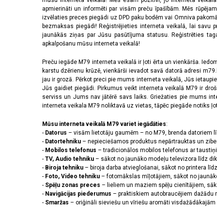
mūsu interneta veikalā! Mēs esam pozitīvi, jo interneta veikal
apmierināti un informēti par visām preču īpašībām. Mēs rūpējam
izvēlaties preces piegādi uz DPD paku bodēm vai Omniva pakomātiem,
bezmaksas piegādi! Reģistrējieties interneta veikalā, lai savu 
jaunākās ziņas par Jūsu pasūtījuma statusu. Reģistrēties tagad
apkalpošanu mūsu interneta veikalā!
Preču iegāde M79 interneta veikalā ir ļoti ērta un vienkārša. Iedomā
karstu dzērienu krūzē, vienkārši ievadot savā datorā adresi m79.lv
jau ir grozā. Pērkot preci pie mums interneta veikalā, Jūs ietaupi
Jūs gaidiet piegādi. Pirkumus veikt interneta veikalā M79 ir dr
serviss un Jums nav jātērē savs laiks. Griežaties pie mums int
interneta veikala M79 noliktavā uz vietas, tāpēc piegāde notiks ļoti
Mūsu interneta veikalā M79 variet iegādāties
:
-
Datorus
– visām lietotāju gaumēm – no M79, brenda datoriem l
-
Datortehniku
– nepieciešamos produktus nepārtrauktas un zibe
-
Mobilos telefonus
– tradicionālos mobilos telefonus ar tausti
-
TV, Audio tehniku
– sākot no jaunāko modeļu televizora līdz di
-
Biroja tehniku
– biroja darba atvieglošanai, sākot no printera lī
-
Foto, Video tehniku
– fotomākslas mīļotājiem, sākot no jaunāk
-
Spēļu zonas preces
– lieliem un maziem spēļu cienītājiem, sāk
-
Navigācijas piederumus
– praktiskiem autobraucējiem dažādu m
-
Smaržas
– oriģināli sieviešu un vīriešu aromāti visdažādākaj