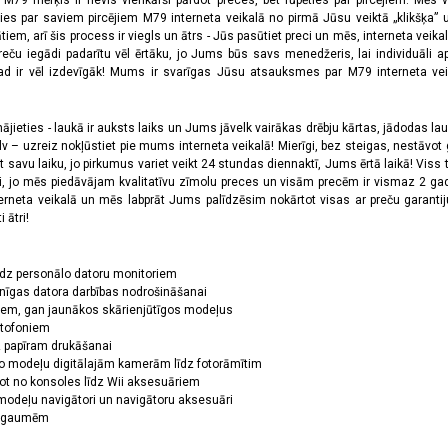
a M79 mērķis ir nevis vienkārši pārdot preces, bet rūpēties par pircējiem. Mēs 
ies par saviem pircējiem M79 interneta veikalā no pirmā Jūsu veiktā „klikšķa” u
 arī šis process ir viegls un ātrs - Jūs pasūtiet preci un mēs, interneta veikala
preču iegādi padarītu vēl ērtāku, jo Jums būs savs menedžeris, lai individuāli a
 ir vēl izdevīgāk! Mums ir svarīgas Jūsu atsauksmes par M79 interneta veikal
jieties - laukā ir auksts laiks un Jums jāvelk vairākas drēbju kārtas, jādodas laukā,
 – uzreiz nokļūstiet pie mums interneta veikalā! Mierīgi, bez steigas, nestāvot ga
et savu laiku, jo pirkumus variet veikt 24 stundas diennaktī, Jums ērtā laikā! Viss 
oši, jo mēs piedāvājam kvalitatīvu zīmolu preces un visām precēm ir vismaz 2 gad
erneta veikalā un mēs labprāt Jums palīdzēsim nokārtot visas ar preču garanti
 ātri!
īdz personālo datoru monitoriem
nīgas datora darbības nodrošināšanai
ņiem, gan jaunākos skārienjūtīgos modeļus
ktofoniem
dz papīram drukāšanai
o modeļu digitālajām kamerām līdz fotorāmītim
ot no konsoles līdz Wii aksesuāriem
odeļu navigātori un navigātoru aksesuāri
ām gaumēm