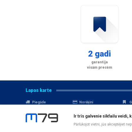
2 gadi
garantija
visām precēm
Lapas karte
Piegāde
Norēķini
G
Nomaksa
Kontakti
A
Ir trīs galvenie sīkfailu veid
Akcijas
Serviss
D
Pārlūkojot vietni, jūs akceptējiet ne