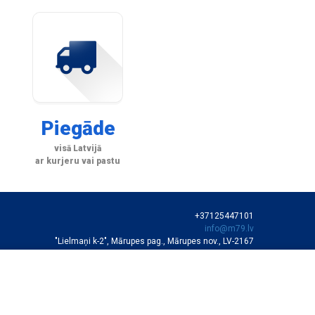
Piegāde
visā Latvijā
ar kurjeru vai pastu
+37125447101
info@m79.lv
"Lielmaņi k-2", Mārupes pag., Mārupes nov., LV-2167
SIA "M79"
VEIKALA DARBA LAIKS
Darba dienās 10:00-19:00
Sestdienās 11:00-16:00
Autortiesības © SIA "M79"