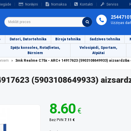
iegāde
Norēķini
Nomaksa
Kontakti
Serviss
R
2544710
Uzziņas dar
o
Datori, Datortehnika
Biroja tehnika
Sadzīves tehnika
Spēļu konsoles, Rotaļlietas,
Velosipēdi, Sportam,
Bērniem
Atpūtai
foniem
3mk Realme C75x - ARC+ 14917623 (5903108649933) aizsardzība
917623 (5903108649933) aizsardz
8.60
€
Bez PVN
7.11 €