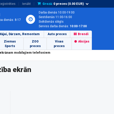
eģistrēties
Ienākt
Grozā:
0
preces (
0.00
EUR)
Darba dienās 10:00-19:00
1
Sestdienās 11:00-16:00
ba dienās: 8-17
Svētdienās slēgts
Serviss darba dienās:
10:00-17:00
Mājai, Dārzam, Remontam
Auto preces
Brendi
Ziemas
ZOO
Visas
Akcijas
Sports
preces
preces
 ekrānam mobilajiem telefoniem
ība ekrān