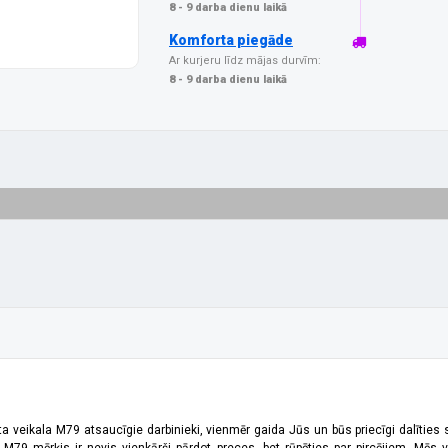
8 - 9 darba dienu laikā
Komforta piegāde
Ar kurjeru līdz mājas durvīm:
8 - 9 darba dienu laikā
ta veikala M79 atsaucīgie darbinieki, vienmēr gaida Jūs un būs priecīgi dalīties