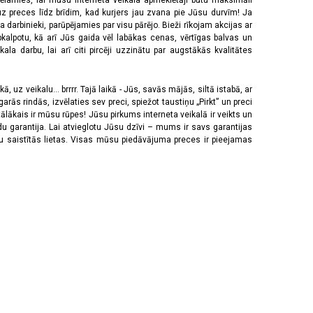
vēlamies, lai mūsu interneta veikala apmeklētāji būtu maksimāli
z preces līdz brīdim, kad kurjers jau zvana pie Jūsu durvīm! Ja
 darbinieki, parūpējamies par visu pārējo. Bieži rīkojam akcijas ar
pkalpotu, kā arī Jūs gaida vēl labākas cenas, vērtīgas balvas un
a darbu, lai arī citi pircēji uzzinātu par augstākās kvalitātes
 uz veikalu... brrrr. Tajā laikā - Jūs, savās mājās, siltā istabā, ar
rās rindās, izvēlaties sev preci, spiežot taustiņu „Pirkt” un preci
tālākais ir mūsu rūpes! Jūsu pirkums interneta veikalā ir veikts un
u garantija. Lai atvieglotu Jūsu dzīvi – mums ir savs garantijas
ju saistītās lietas. Visas mūsu piedāvājuma preces ir pieejamas