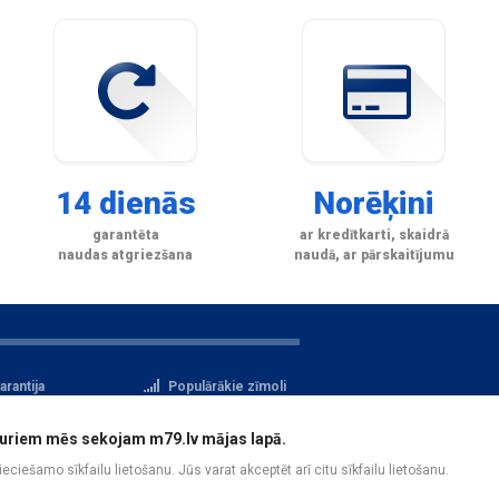
14 dienās
Norēķini
garantēta
ar kredītkarti, skaidrā
naudas atgriezšana
naudā, ar pārskaitījumu
arantija
Populārākie zīmoli
tteikuma tiesības
Privātuma politika
i, kuriem mēs sekojam m79.lv mājas lapā.
atu aizsardzība
Reģistrācija
pieciešamo sīkfailu lietošanu. Jūs varat akceptēt arī citu sīkfailu lietošanu.