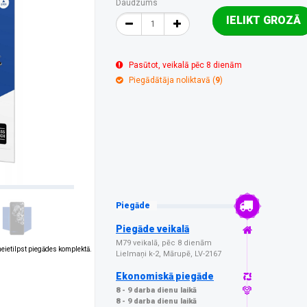
Daudzums
IELIKT GROZĀ
Pasūtot, veikalā pēc 8 dienām
Piegādātāja noliktavā (
9
)
Piegāde
Piegāde veikalā
M79 veikalā, pēc 8 dienām
 neietilpst piegādes komplektā.
Lielmaņi k-2, Mārupē, LV-2167
Ekonomiskā piegāde
8 - 9 darba dienu laikā
8 - 9 darba dienu laikā