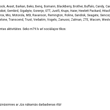
k, Avast, Barkan, Beko, Benq, Bomann, BlackBerry, Brother, Buffalo, Candy, Canon
obot, Gembird, Gigabyte, Gorenje, GTT, Just5, Krups, Haier, Hewlett Packard, Hitachi
rox, Mio, Motorola, MSI, Ravanson, Remington, Roline, Sandisk, Seagate, Sencor,
Telone, Transcend, Trust, Verbatim, Vogels, Zanussi, Zalman, ZTE, Wacom, Western
tas aktivitātes. Seko m79.lv arī sociālajos tīkos:
sazināsimies ar Jūs nākamās darbadienas rītā!