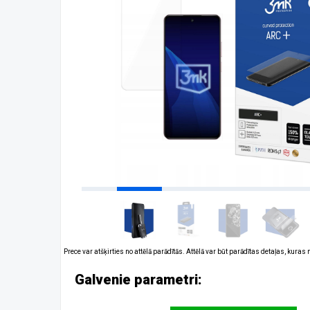
Prece var atšķirties no attēlā parādītās. Attēlā var būt parādītas detaļas, kuras
Galvenie parametri: