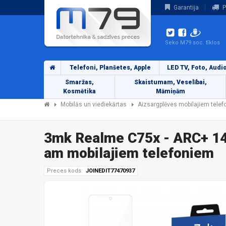
Garantija
P
Seko M79 soc. tīklos
Telefoni, Planšetes, Apple
LED TV, Foto, Audi
Smaržas,
Skaistumam, Veselībai,
Kosmētika
Māmiņām
Mobilās un viediekārtas
Aizsargplēves mobilajiem tele
3mk Realme C75x - ARC+ 14
am mobilajiem telefoniem
Preces kods:
JOINEDIT77470937