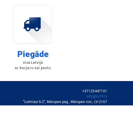
Piegāde
visā Latvijā
ar kurjeru vai pastu
+37125447101
info@m79.lv
"Lielmaņi k-2", Mārupes pag., Mārupes nov., LV-2167
SIA "M79"
VEIKALA DARBA LAIKS
Darba dienās 10:00-19:00
Sestdienās 11:00-16:00
Autortiesības © SIA "M79"