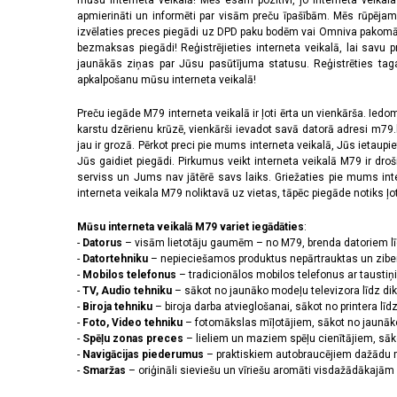
mūsu interneta veikalā! Mēs esam pozitīvi, jo interneta veikal
apmierināti un informēti par visām preču īpašībām. Mēs rūpējam
izvēlaties preces piegādi uz DPD paku bodēm vai Omniva pakomātiem,
bezmaksas piegādi! Reģistrējieties interneta veikalā, lai savu 
jaunākās ziņas par Jūsu pasūtījuma statusu. Reģistrēties tagad
apkalpošanu mūsu interneta veikalā!
Preču iegāde M79 interneta veikalā ir ļoti ērta un vienkārša. Iedomā
karstu dzērienu krūzē, vienkārši ievadot savā datorā adresi m79.lv
jau ir grozā. Pērkot preci pie mums interneta veikalā, Jūs ietaupi
Jūs gaidiet piegādi. Pirkumus veikt interneta veikalā M79 ir dr
serviss un Jums nav jātērē savs laiks. Griežaties pie mums int
interneta veikala M79 noliktavā uz vietas, tāpēc piegāde notiks ļoti
Mūsu interneta veikalā M79 variet iegādāties
:
-
Datorus
– visām lietotāju gaumēm – no M79, brenda datoriem l
-
Datortehniku
– nepieciešamos produktus nepārtrauktas un zibe
-
Mobilos telefonus
– tradicionālos mobilos telefonus ar tausti
-
TV, Audio tehniku
– sākot no jaunāko modeļu televizora līdz di
-
Biroja tehniku
– biroja darba atvieglošanai, sākot no printera lī
-
Foto, Video tehniku
– fotomākslas mīļotājiem, sākot no jaunāk
-
Spēļu zonas preces
– lieliem un maziem spēļu cienītājiem, sāk
-
Navigācijas piederumus
– praktiskiem autobraucējiem dažādu m
-
Smaržas
– oriģināli sieviešu un vīriešu aromāti visdažādākaj