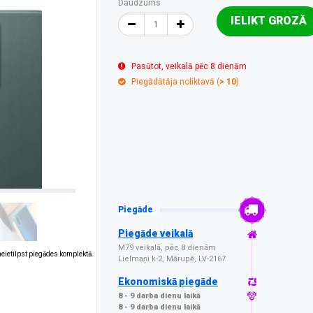
Daudzums
IELIKT GROZĀ
Pasūtot, veikalā pēc 8 dienām
Piegādātāja noliktavā (
> 10
)
Piegāde
Piegāde veikalā
M79 veikalā, pēc 8 dienām
 neietilpst piegādes komplektā.
Lielmaņi k-2, Mārupē, LV-2167
Ekonomiskā piegāde
8 - 9 darba dienu laikā
8 - 9 darba dienu laikā