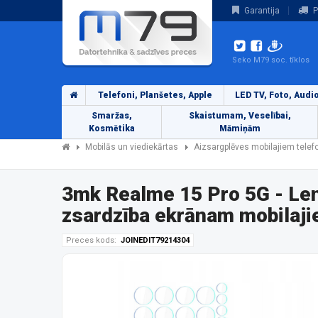
Garantija
P
Seko M79 soc. tīklos
Telefoni, Planšetes, Apple
LED TV, Foto, Audi
Smaržas,
Skaistumam, Veselībai,
Kosmētika
Māmiņām
Mobilās un viediekārtas
Aizsargplēves mobilajiem tele
3mk Realme 15 Pro 5G - Le
zsardzība ekrānam mobilaji
Preces kods:
JOINEDIT79214304