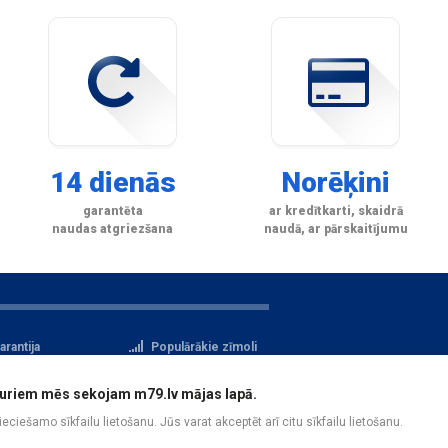
14 dienās
Norēķini
garantēta
ar kredītkarti, skaidrā
naudas atgriezšana
naudā, ar pārskaitījumu
arantija
Populārākie zīmoli
tteikuma tiesības
Privātuma politika
i, kuriem mēs sekojam m79.lv mājas lapā.
atu aizsardzība
Reģistrācija
pieciešamo sīkfailu lietošanu. Jūs varat akceptēt arī citu sīkfailu lietošanu.