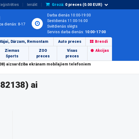
eģistrēties
Ienākt
Grozā:
0
preces (
0.00
EUR)
Darba dienās 10:00-19:00
1
Sestdienās 11:00-16:00
ba dienās: 8-17
Svētdienās slēgts
Serviss darba dienās:
10:00-17:00
Mājai, Dārzam, Remontam
Auto preces
Brendi
Ziemas
ZOO
Visas
Akcijas
Sports
preces
preces
38) aizsardzība ekrānam mobilajiem telefoniem
82138) ai