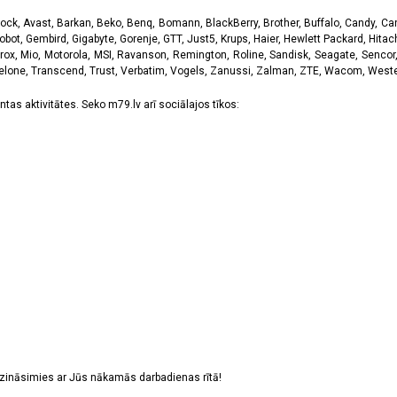
k, Avast, Barkan, Beko, Benq, Bomann, BlackBerry, Brother, Buffalo, Candy, Canon
obot, Gembird, Gigabyte, Gorenje, GTT, Just5, Krups, Haier, Hewlett Packard, Hitachi
rox, Mio, Motorola, MSI, Ravanson, Remington, Roline, Sandisk, Seagate, Sencor,
Telone, Transcend, Trust, Verbatim, Vogels, Zanussi, Zalman, ZTE, Wacom, Western
tas aktivitātes. Seko m79.lv arī sociālajos tīkos:
sazināsimies ar Jūs nākamās darbadienas rītā!