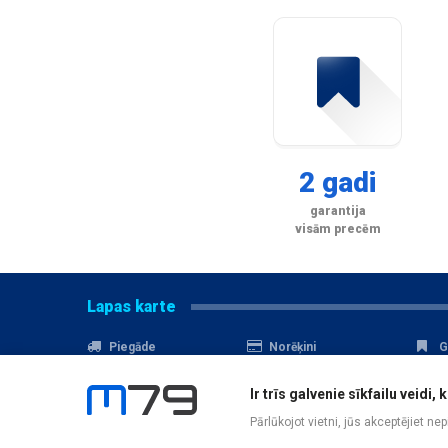
2 gadi
garantija
visām precēm
Lapas karte
Piegāde
Norēķini
G
Nomaksa
Kontakti
A
Ir trīs galvenie sīkfailu veid
Akcijas
Serviss
D
Pārlūkojot vietni, jūs akceptējiet ne