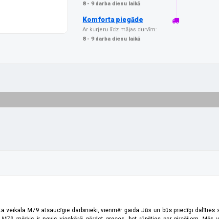
8 - 9 darba dienu laikā
Komforta piegāde
Ar kurjeru līdz mājas durvīm:
8 - 9 darba dienu laikā
ta veikala M79 atsaucīgie darbinieki, vienmēr gaida Jūs un būs priecīgi dalīties