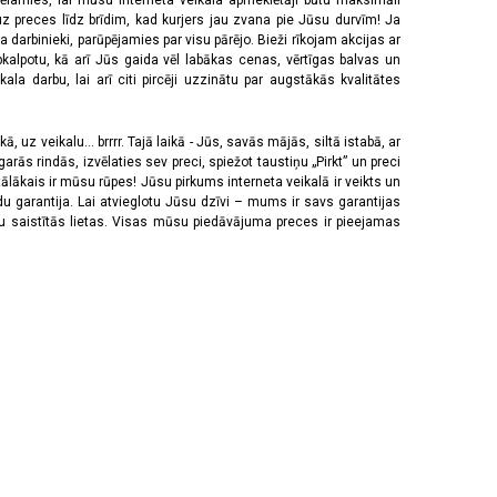
vēlamies, lai mūsu interneta veikala apmeklētāji būtu maksimāli
z preces līdz brīdim, kad kurjers jau zvana pie Jūsu durvīm! Ja
 darbinieki, parūpējamies par visu pārējo. Bieži rīkojam akcijas ar
pkalpotu, kā arī Jūs gaida vēl labākas cenas, vērtīgas balvas un
a darbu, lai arī citi pircēji uzzinātu par augstākās kvalitātes
 uz veikalu... brrrr. Tajā laikā - Jūs, savās mājās, siltā istabā, ar
rās rindās, izvēlaties sev preci, spiežot taustiņu „Pirkt” un preci
tālākais ir mūsu rūpes! Jūsu pirkums interneta veikalā ir veikts un
u garantija. Lai atvieglotu Jūsu dzīvi – mums ir savs garantijas
ju saistītās lietas. Visas mūsu piedāvājuma preces ir pieejamas