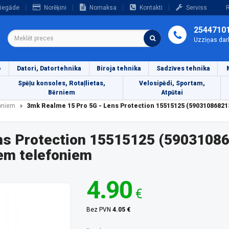
iegāde
Norēķini
Nomaksa
Kontakti
Serviss
R
2544710
Uzziņas dar
o
Datori, Datortehnika
Biroja tehnika
Sadzīves tehnika
Spēļu konsoles, Rotaļlietas,
Velosipēdi, Sportam,
Bērniem
Atpūtai
foniem
3mk Realme 15 Pro 5G - Lens Protection 15515125 (59031086821
ns Protection 15515125 (59031086
em telefoniem
4.90
€
Bez PVN
4.05 €