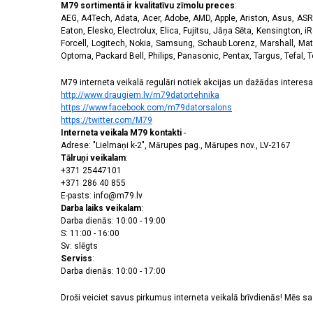
M79 sortimentā ir kvalitatīvu zīmolu preces
:
AEG, A4Tech, Adata, Acer, Adobe, AMD, Apple, Ariston, Asus, ASRoc
Eaton, Elesko, Electrolux, Elica, Fujitsu, Jāņa Sēta, Kensington, iR
Forcell, Logitech, Nokia, Samsung, Schaub Lorenz, Marshall, Mat
Optoma, Packard Bell, Philips, Panasonic, Pentax, Targus, Tefal, 
M79 interneta veikalā regulāri notiek akcijas un dažādas interesan
http://www.draugiem.lv/m79datortehnika
https://www.facebook.com/m79datorsalons
https://twitter.com/M79
Interneta veikala M79 kontakti
-
Adrese: "Lielmaņi k-2", Mārupes pag., Mārupes nov., LV-2167
Tālruņi veikalam
:
+371 25447101
+371 286 40 855
E-pasts: info@m79.lv
Darba laiks veikalam
:
Darba dienās: 10:00 - 19:00
S: 11:00 - 16:00
Sv: slēgts
Serviss
:
Darba dienās: 10:00 - 17:00
Droši veiciet savus pirkumus interneta veikalā brīvdienās! Mēs 