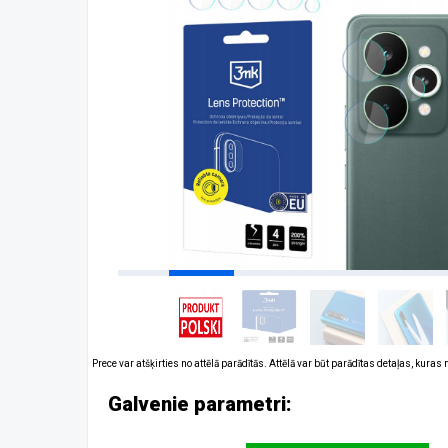
Prece var atšķirties no attēlā parādītās. Attēlā var būt parādītas detaļas, kuras
Galvenie parametri: