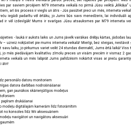
a M79 mērķis ir nevis vienkārši pārdot preces, bet rūpēties par pircējiem. Mēs 
ies par saviem pircējiem M79 interneta veikalā no pirmā Jūsu veiktā „klikšķa” u
 arī šis process ir viegls un ātrs - Jūs pasūtiet preci un mēs, interneta veikala
preču iegādi padarītu vēl ērtāku, jo Jums būs savs menedžeris, lai individuāli a
 ir vēl izdevīgāk! Mums ir svarīgas Jūsu atsauksmes par M79 interneta veikal
jieties - laukā ir auksts laiks un Jums jāvelk vairākas drēbju kārtas, jādodas laukā,
 – uzreiz nokļūstiet pie mums interneta veikalā! Mierīgi, bez steigas, nestāvot ga
et savu laiku, jo pirkumus variet veikt 24 stundas diennaktī, Jums ērtā laikā! Viss 
oši, jo mēs piedāvājam kvalitatīvu zīmolu preces un visām precēm ir vismaz 2 gad
erneta veikalā un mēs labprāt Jums palīdzēsim nokārtot visas ar preču garanti
 ātri!
īdz personālo datoru monitoriem
nīgas datora darbības nodrošināšanai
ņiem, gan jaunākos skārienjūtīgos modeļus
ktofoniem
dz papīram drukāšanai
o modeļu digitālajām kamerām līdz fotorāmītim
ot no konsoles līdz Wii aksesuāriem
odeļu navigātori un navigātoru aksesuāri
ām gaumēm