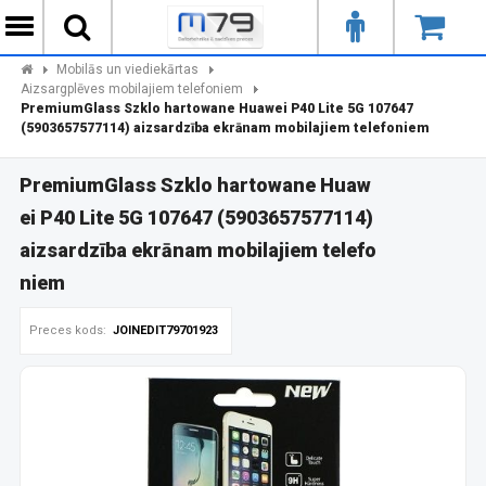
Mobilās un viediekārtas
Aizsargplēves mobilajiem telefoniem
PremiumGlass Szklo hartowane Huawei P40 Lite 5G 107647
(5903657577114) aizsardzība ekrānam mobilajiem telefoniem
PremiumGlass Szklo hartowane Huaw
ei P40 Lite 5G 107647 (5903657577114)
aizsardzība ekrānam mobilajiem telefo
niem
Preces kods:
JOINEDIT79701923