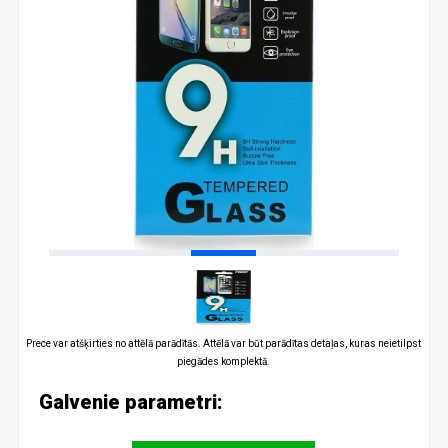
Prece var atšķirties no attēlā parādītās. Attēlā var būt parādītas detaļas, kuras neietilpst
piegādes komplektā.
Galvenie parametri: