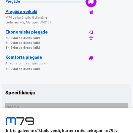
Piegāde
Piegāde veikalā
M79 veikalā, pēc 8 dienām
Lielmaņi k-2, Mārupē, LV-2167
Ekonomiskā piegāde
8 - 9 darba dienu laikā
8 - 9 darba dienu laikā
8 - 9 darba dienu laikā
Komforta piegāde
Ar kurjeru līdz mājas durvīm:
8 - 9 darba dienu laikā
Specifikācija
Papildus
Ražotājs
PremiumGlass
PRECES APRAKSTS
Ir trīs galvenie sīkfailu veidi, kuriem mēs sekojam m79.lv