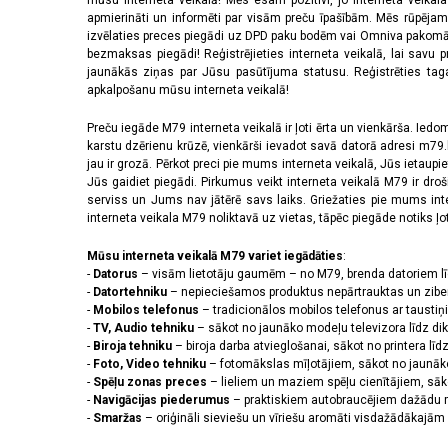
mūsu interneta veikalā! Mēs esam pozitīvi, jo interneta veikal
apmierināti un informēti par visām preču īpašībām. Mēs rūpējam
izvēlaties preces piegādi uz DPD paku bodēm vai Omniva pakomātiem,
bezmaksas piegādi! Reģistrējieties interneta veikalā, lai savu 
jaunākās ziņas par Jūsu pasūtījuma statusu. Reģistrēties tagad
apkalpošanu mūsu interneta veikalā!
Preču iegāde M79 interneta veikalā ir ļoti ērta un vienkārša. Iedomā
karstu dzērienu krūzē, vienkārši ievadot savā datorā adresi m79.lv
jau ir grozā. Pērkot preci pie mums interneta veikalā, Jūs ietaupi
Jūs gaidiet piegādi. Pirkumus veikt interneta veikalā M79 ir dr
serviss un Jums nav jātērē savs laiks. Griežaties pie mums int
interneta veikala M79 noliktavā uz vietas, tāpēc piegāde notiks ļoti
Mūsu interneta veikalā M79 variet iegādāties
:
-
Datorus
– visām lietotāju gaumēm – no M79, brenda datoriem l
-
Datortehniku
– nepieciešamos produktus nepārtrauktas un zibe
-
Mobilos telefonus
– tradicionālos mobilos telefonus ar tausti
-
TV, Audio tehniku
– sākot no jaunāko modeļu televizora līdz di
-
Biroja tehniku
– biroja darba atvieglošanai, sākot no printera lī
-
Foto, Video tehniku
– fotomākslas mīļotājiem, sākot no jaunāk
-
Spēļu zonas preces
– lieliem un maziem spēļu cienītājiem, sāk
-
Navigācijas piederumus
– praktiskiem autobraucējiem dažādu m
-
Smaržas
– oriģināli sieviešu un vīriešu aromāti visdažādākaj