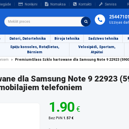
iegāde
Norēķini
Nomaksa
Kontakti
Serviss
R
2544710
Uzziņas dar
o
Datori, Datortehnika
Biroja tehnika
Sadzīves tehnika
Spēļu konsoles, Rotaļlietas,
Velosipēdi, Sportam,
Bērniem
Atpūtai
foniem
PremiumGlass Szklo hartowane dla Samsung Note 9 22923 (5900
wane dla Samsung Note 9 22923 (
mobilajiem telefoniem
1.90
€
Bez PVN
1.57 €