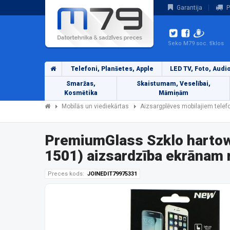
Garantija
P
Seko M79 soc. tīklos
Telefoni, Planšetes, Apple
LED TV, Foto, Audi
Smaržas,
Skaistumam, Veselībai,
Kosmētika
Māmiņām
Mobilās un viediekārtas
Aizsargplēves mobilajiem tele
PremiumGlass Szklo harto
1501) aizsardzība ekrānam 
Preces kods:
JOINEDIT79975331