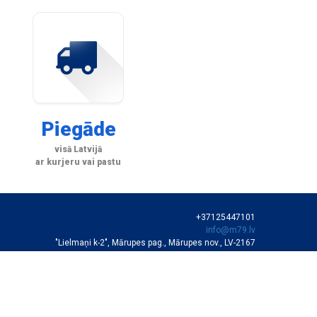
Piegāde
visā Latvijā
ar kurjeru vai pastu
+37125447101
info@m79.lv
"Lielmaņi k-2", Mārupes pag., Mārupes nov., LV-2167
SIA "M79"
VEIKALA DARBA LAIKS
Darba dienās 10:00-19:00
Sestdienās 11:00-16:00
Autortiesības © SIA "M79"