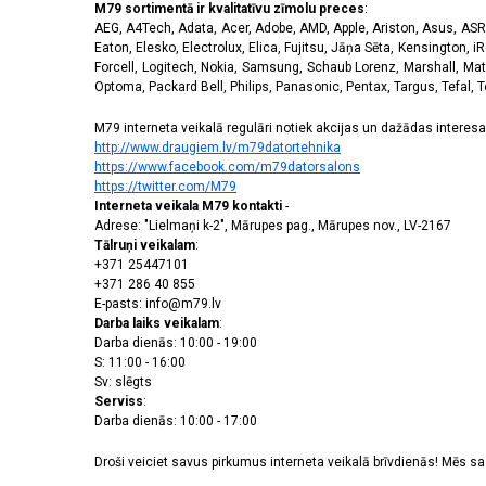
M79 sortimentā ir kvalitatīvu zīmolu preces
:
AEG, A4Tech, Adata, Acer, Adobe, AMD, Apple, Ariston, Asus, ASRoc
Eaton, Elesko, Electrolux, Elica, Fujitsu, Jāņa Sēta, Kensington, iR
Forcell, Logitech, Nokia, Samsung, Schaub Lorenz, Marshall, Mat
Optoma, Packard Bell, Philips, Panasonic, Pentax, Targus, Tefal, 
M79 interneta veikalā regulāri notiek akcijas un dažādas interesan
http://www.draugiem.lv/m79datortehnika
https://www.facebook.com/m79datorsalons
https://twitter.com/M79
Interneta veikala M79 kontakti
-
Adrese: "Lielmaņi k-2", Mārupes pag., Mārupes nov., LV-2167
Tālruņi veikalam
:
+371 25447101
+371 286 40 855
E-pasts: info@m79.lv
Darba laiks veikalam
:
Darba dienās: 10:00 - 19:00
S: 11:00 - 16:00
Sv: slēgts
Serviss
:
Darba dienās: 10:00 - 17:00
Droši veiciet savus pirkumus interneta veikalā brīvdienās! Mēs 