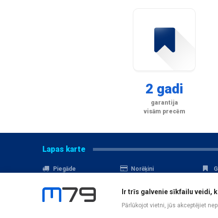
2 gadi
garantija
visām precēm
Lapas karte
Piegāde
Norēķini
G
Nomaksa
Kontakti
A
Ir trīs galvenie sīkfailu veid
Akcijas
Serviss
D
Pārlūkojot vietni, jūs akceptējiet ne