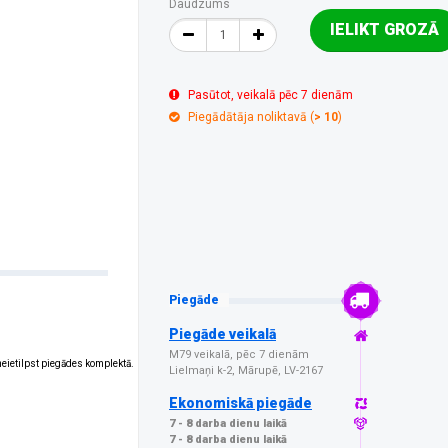
Daudzums
IELIKT GROZĀ
Pasūtot, veikalā pēc 7 dienām
Piegādātāja noliktavā (
> 10
)
Piegāde
Piegāde veikalā
M79 veikalā, pēc 7 dienām
 neietilpst piegādes komplektā.
Lielmaņi k-2, Mārupē, LV-2167
Ekonomiskā piegāde
7 - 8 darba dienu laikā
7 - 8 darba dienu laikā