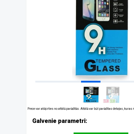
Prece var atšķirties no attēlā parādītās. Attēlā var būt parādītas detaļas, kuras
Galvenie parametri: