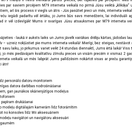
a M79 mērķis ir nevis vienkārši pārdot preces, bet rūpēties par pircējiem. Mēs 
ies par saviem pircējiem M79 interneta veikalā no pirmā Jūsu veiktā „klikšķa” u
 arī šis process ir viegls un ātrs - Jūs pasūtiet preci un mēs, interneta veikala
preču iegādi padarītu vēl ērtāku, jo Jums būs savs menedžeris, lai individuāli a
 ir vēl izdevīgāk! Mums ir svarīgas Jūsu atsauksmes par M79 interneta veikal
jieties - laukā ir auksts laiks un Jums jāvelk vairākas drēbju kārtas, jādodas laukā,
 – uzreiz nokļūstiet pie mums interneta veikalā! Mierīgi, bez steigas, nestāvot ga
et savu laiku, jo pirkumus variet veikt 24 stundas diennaktī, Jums ērtā laikā! Viss 
oši, jo mēs piedāvājam kvalitatīvu zīmolu preces un visām precēm ir vismaz 2 gad
erneta veikalā un mēs labprāt Jums palīdzēsim nokārtot visas ar preču garanti
 ātri!
īdz personālo datoru monitoriem
nīgas datora darbības nodrošināšanai
ņiem, gan jaunākos skārienjūtīgos modeļus
ktofoniem
dz papīram drukāšanai
o modeļu digitālajām kamerām līdz fotorāmītim
ot no konsoles līdz Wii aksesuāriem
odeļu navigātori un navigātoru aksesuāri
ām gaumēm