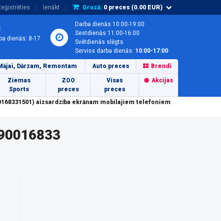
eģistrēties
Ienākt
Grozā:
0
preces (
0.00
EUR)
Darba dienās 10:00-19:00
1
Sestdienās 11:00-16:00
ba dienās: 8-17
Svētdienās slēgts
Serviss darba dienās:
10:00-17:00
Mājai, Dārzam, Remontam
Auto preces
Brendi
Ziemas
ZOO
Visas
Akcijas
Sports
preces
preces
168331501) aizsardzība ekrānam mobilajiem telefoniem
590016833