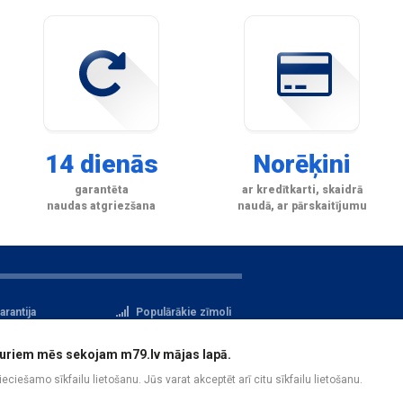
14 dienās
Norēķini
garantēta
ar kredītkarti, skaidrā
naudas atgriezšana
naudā, ar pārskaitījumu
arantija
Populārākie zīmoli
tteikuma tiesības
Privātuma politika
i, kuriem mēs sekojam m79.lv mājas lapā.
atu aizsardzība
Reģistrācija
pieciešamo sīkfailu lietošanu. Jūs varat akceptēt arī citu sīkfailu lietošanu.