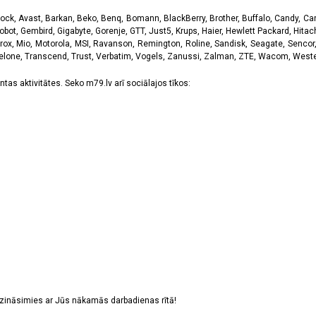
k, Avast, Barkan, Beko, Benq, Bomann, BlackBerry, Brother, Buffalo, Candy, Canon
obot, Gembird, Gigabyte, Gorenje, GTT, Just5, Krups, Haier, Hewlett Packard, Hitachi
rox, Mio, Motorola, MSI, Ravanson, Remington, Roline, Sandisk, Seagate, Sencor,
Telone, Transcend, Trust, Verbatim, Vogels, Zanussi, Zalman, ZTE, Wacom, Western
tas aktivitātes. Seko m79.lv arī sociālajos tīkos:
sazināsimies ar Jūs nākamās darbadienas rītā!