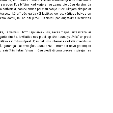
vēlamies, lai mūsu interneta veikala apmeklētāji būtu maksimāli
z preces līdz brīdim, kad kurjers jau zvana pie Jūsu durvīm! Ja
 darbinieki, parūpējamies par visu pārējo. Bieži rīkojam akcijas ar
pkalpotu, kā arī Jūs gaida vēl labākas cenas, vērtīgas balvas un
a darbu, lai arī citi pircēji uzzinātu par augstākās kvalitātes
 uz veikalu... brrrr. Tajā laikā - Jūs, savās mājās, siltā istabā, ar
rās rindās, izvēlaties sev preci, spiežot taustiņu „Pirkt” un preci
tālākais ir mūsu rūpes! Jūsu pirkums interneta veikalā ir veikts un
u garantija. Lai atvieglotu Jūsu dzīvi – mums ir savs garantijas
ju saistītās lietas. Visas mūsu piedāvājuma preces ir pieejamas