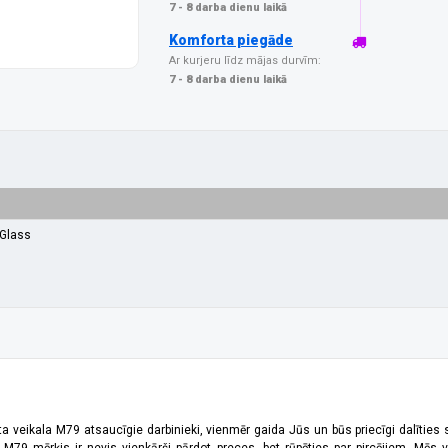
7 - 8 darba dienu laikā
Komforta piegāde
Ar kurjeru līdz mājas durvīm:
7 - 8 darba dienu laikā
Glass
ta veikala M79 atsaucīgie darbinieki, vienmēr gaida Jūs un būs priecīgi dalīties