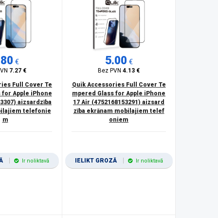
.80
5.00
€
€
PVN
7.27 €
Bez PVN
4.13 €
ies Full Cover Te
Quik Accessories Full Cover Te
 for Apple iPhone
mpered Glass for Apple iPhone
3307) aizsardzība
17 Air (4752168153291) aizsard
lajiem telefonie
zība ekrānam mobilajiem telef
m
oniem
ZĀ
IELIKT GROZĀ
Ir noliktavā
Ir noliktavā