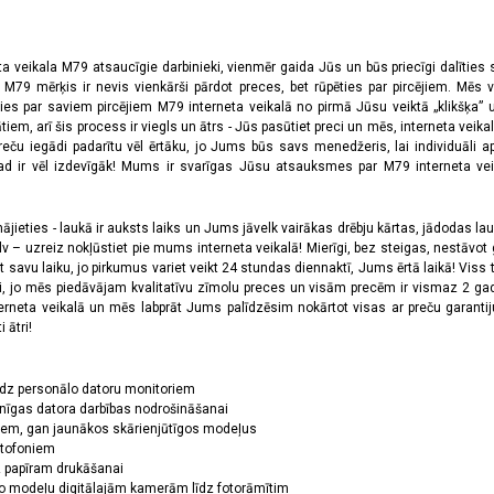
ta veikala M79 atsaucīgie darbinieki, vienmēr gaida Jūs un būs priecīgi dalīties
a M79 mērķis ir nevis vienkārši pārdot preces, bet rūpēties par pircējiem. Mēs 
ies par saviem pircējiem M79 interneta veikalā no pirmā Jūsu veiktā „klikšķa” u
 arī šis process ir viegls un ātrs - Jūs pasūtiet preci un mēs, interneta veikala
preču iegādi padarītu vēl ērtāku, jo Jums būs savs menedžeris, lai individuāli a
 ir vēl izdevīgāk! Mums ir svarīgas Jūsu atsauksmes par M79 interneta veikal
jieties - laukā ir auksts laiks un Jums jāvelk vairākas drēbju kārtas, jādodas laukā,
 – uzreiz nokļūstiet pie mums interneta veikalā! Mierīgi, bez steigas, nestāvot ga
et savu laiku, jo pirkumus variet veikt 24 stundas diennaktī, Jums ērtā laikā! Viss 
oši, jo mēs piedāvājam kvalitatīvu zīmolu preces un visām precēm ir vismaz 2 gad
erneta veikalā un mēs labprāt Jums palīdzēsim nokārtot visas ar preču garanti
 ātri!
īdz personālo datoru monitoriem
nīgas datora darbības nodrošināšanai
ņiem, gan jaunākos skārienjūtīgos modeļus
ktofoniem
dz papīram drukāšanai
o modeļu digitālajām kamerām līdz fotorāmītim