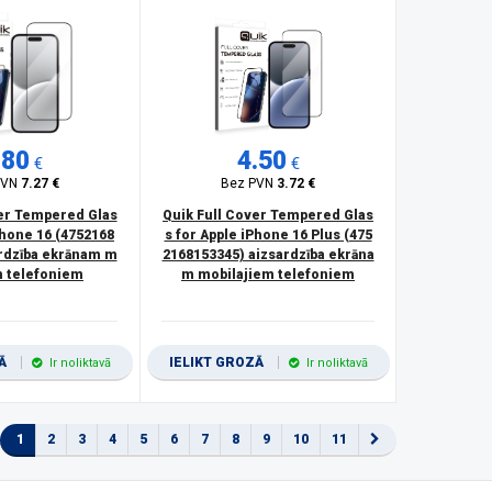
.80
4.50
€
€
PVN
7.27 €
Bez PVN
3.72 €
ver Tempered Glas
Quik Full Cover Tempered Glas
Phone 16 (4752168
s for Apple iPhone 16 Plus (475
ardzība ekrānam m
2168153345) aizsardzība ekrāna
m telefoniem
m mobilajiem telefoniem
ZĀ
IELIKT GROZĀ
Ir noliktavā
Ir noliktavā
1
2
3
4
5
6
7
8
9
10
11