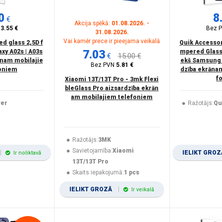
0
8
€
Akcija spēkā:
01.08.2026. -
N
3.55 €
Bez 
31.08.2026.
Vai kamēr prece ir pieejama veikalā
d glass 2,5D f
Quik Accessor
xy A02s | A03s
7.03
mpered Glass 
€
15.00 €
ānam mobilajie
ekš Samsung 
Bez PVN
5.81 €
oniem
dzība ekrāna
f
Xiaomi 13T/13T Pro - 3mk Flexi
bleGlass Pro aizsardzība ekrān
am mobilajiem telefoniem
ver
Ražotājs:
Qu
Ražotājs:
3MK
Savietojamība:
Xiaomi
IELIKT GRO
Ir noliktavā
13T/13T Pro
Skaits iepakojumā:
1 pcs
IELIKT GROZĀ
Ir veikalā