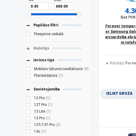
4.3
Bez PV
Papildus filtri
Forever tempere
or Samsung Gala
Pieejamie veikalā
aizsardzība ekr
m telef
Ražotājs
Ierīces tips
Ražotājs:
Fore
Mobilais tālrunis/viedtālrunis
(9)
Planšetdators
(1)
Savietojamība
IELIKT GROZĀ
12 Pro
(1)
12T Pro
(1)
13 Lite
(1)
13 Pro
(1)
13T/13T Pro
(3)
14c
(1)