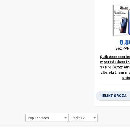
Apple - iPhone 15 Plus
(3)
Apple - iPhone 15 Pro
(2)
Apple - iPhone 15 Pro Max
(2)
Apple - iPhone 15 Pro Max,Apple - iPhone 15 Pro
(2)
Apple - iPhone 16
(2)
Apple - iPhone 16 Plus
(1)
8.8
Apple - iPhone 16 Pro Max
(1)
Bez PV
Apple - Watch Series 4 40mmApple - Watch Series 5 40mmA
Quik Accessories
Apple - Watch Series 4 44mmApple - Watch Series 5 44mmA
mpered Glass fo
Apple - Watch, Series 2023 41mm
(1)
17 Pro (47521681
Apple - Watch, Series 2023 45mm
(2)
zība ekrānam mo
Apple - Watch, Series 2023 49mm
(1)
oni
Apple Ipad Air 13
(1)
Apple iPad Pro 11
(1)
Apple iPad Pro 13
(2)
IELIKT GROZĀ
Apple iPhone 16
(1)
Apple iPhone 16 Plus
(1)
Apple iPhone 16 Pro Max
(1)
Popularitātes
Rādīt 12
Apple iPhone 7 plusApple iPhone 8 plus
(1)
Armor X10 Pro
(1)