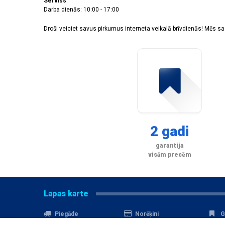
Serviss
:
Darba dienās: 10:00 - 17:00
Galaxy A32 5G
(2)
Galaxy A34 5G
(5)
Droši veiciet savus pirkumus interneta veikalā brīvdienās! Mēs 
Galaxy A35/A55 5G
(4)
Galaxy A36 5G
(1)
Galaxy A52/A52 5G/A52s 5G/A53 5G
(1)
Galaxy A53 5G
(3)
Galaxy A54 5G
(1)
Galaxy A56 5G
(1)
Galaxy A70
(1)
Galaxy A71
(1)
Galaxy A71 5G
(1)
2 gadi
Galaxy M11
(1)
Galaxy M12
(1)
garantija
Galaxy M15 5G
(2)
visām precēm
Galaxy M21
(1)
Galaxy M34 5G
(2)
Galaxy M51
(1)
Lapas karte
Galaxy M53 5G
(1)
Galaxy Note 10 Plus
(2)
Piegāde
Norēķini
G
Galaxy Note 20 Ultra
(1)