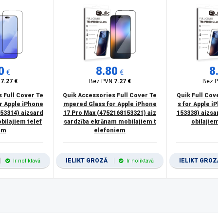
0
8.80
8
€
€
N
7.27 €
Bez PVN
7.27 €
Bez 
pple - Watch Series 6 40mmApple - Watch Series SE 40mm
(1)
 Full Cover Te
Quik Accessories Full Cover Te
Quik Full Co
pple - Watch Series 6 44mmApple - Watch Series SE 44mm
(1)
r Apple iPhone
mpered Glass for Apple iPhone
s for Apple i
53314) aizsard
17 Pro Max (4752168153321) aiz
153338) aizs
bilajiem telef
sardzība ekrānam mobilajiem t
obilajie
em
elefoniem
IELIKT GROZĀ
IELIKT GRO
Ir noliktavā
Ir noliktavā