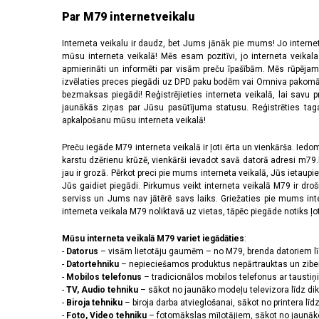
Asus Zenfone 9
(1)
Par M79 internetveikalu
Band 4 Pro
(1)
Blaze HW10H
(1)
Interneta veikalu ir daudz, bet Jums jānāk pie mums! Jo interne
mūsu interneta veikalā! Mēs esam pozitīvi, jo interneta veikal
CT45 XP, CT45, CT40 XP, CT40
(1)
apmierināti un informēti par visām preču īpašībām. Mēs rūpējam
Desire 22 Pro
(1)
izvēlaties preces piegādi uz DPD paku bodēm vai Omniva pakomātiem,
EC50/EC55
(1)
bezmaksas piegādi! Reģistrējieties interneta veikalā, lai savu 
Edge 1030
(1)
jaunākās ziņas par Jūsu pasūtījuma statusu. Reģistrēties tagad
Edge 20
(1)
apkalpošanu mūsu interneta veikalā!
Edge 30
(1)
Preču iegāde M79 interneta veikalā ir ļoti ērta un vienkārša. Iedomā
Edge 30 Fusion
(1)
karstu dzērienu krūzē, vienkārši ievadot savā datorā adresi m79.lv
Edge 30 Neo
(1)
jau ir grozā. Pērkot preci pie mums interneta veikalā, Jūs ietaupi
Edge 40
(2)
Jūs gaidiet piegādi. Pirkumus veikt interneta veikalā M79 ir dr
Edge 40 Neo
(3)
serviss un Jums nav jātērē savs laiks. Griežaties pie mums int
interneta veikala M79 noliktavā uz vietas, tāpēc piegāde notiks ļoti
Edge 530
(1)
Edge Explore 2
(1)
Mūsu interneta veikalā M79 variet iegādāties
:
Epix 2
(1)
-
Datorus
– visām lietotāju gaumēm – no M79, brenda datoriem l
ET40, ET45 8''
(1)
-
Datortehniku
– nepieciešamos produktus nepārtrauktas un zibe
Fenix 6x Pro
(1)
-
Mobilos telefonus
– tradicionālos mobilos telefonus ar tausti
-
TV, Audio tehniku
– sākot no jaunāko modeļu televizora līdz di
Fenix 7 Pro Solar
(1)
-
Biroja tehniku
– biroja darba atvieglošanai, sākot no printera lī
Forerunner 245
(1)
-
Foto, Video tehniku
– fotomākslas mīļotājiem, sākot no jaunāk