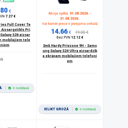
.80
€
Akcija spēkā:
01.08.2026. -
PVN
7.27 €
31.08.2026.
Vai kamēr prece ir pieejama veikalā
ies Full Cover Te
Aizsargstikls Pri
14.66
€
19.00 €
Galaxy S26 aizsar
Bez PVN
12.12 €
m mobilajiem tele
oniem
3mk Hardy Privzone 9H - Sams
ung Galaxy S24 Ultra aizsardzīb
a ekrānam mobilajiem telefoni
ik
em
ZĀ
Ir noliktavā
IELIKT GROZĀ
Ir noliktavā