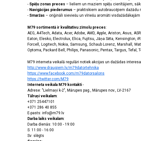
Forerunner 255s Music
(1)
-
Spēļu zonas preces
– lieliem un maziem spēļu cienītājiem, sāk
Forerunner 45S
(1)
-
Navigācijas piederumus
– praktiskiem autobraucējiem dažādu m
-
Smaržas
Galaxy A03
– oriģināli sieviešu un vīriešu aromāti visdažādākaj
(1)
Galaxy A05s
(5)
M79 sortimentā ir kvalitatīvu zīmolu preces
:
Galaxy A12
(1)
AEG, A4Tech, Adata, Acer, Adobe, AMD, Apple, Ariston, Asus, ASRoc
Galaxy A13 5G
(2)
Eaton, Elesko, Electrolux, Elica, Fujitsu, Jāņa Sēta, Kensington, iR
Galaxy A14 4G / A14 5G
(1)
Forcell, Logitech, Nokia, Samsung, Schaub Lorenz, Marshall, Mat
Optoma, Packard Bell, Philips, Panasonic, Pentax, Targus, Tefal, 
Galaxy A14 4G/A14 5G
(2)
Galaxy A14 5G
(1)
M79 interneta veikalā regulāri notiek akcijas un dažādas interesan
Galaxy A15 5G
(4)
http://www.draugiem.lv/m79datortehnika
Galaxy A16
(1)
https://www.facebook.com/m79datorsalons
Galaxy A20e
(1)
https://twitter.com/M79
Interneta veikala M79 kontakti
GALAXY A21S
(1)
-
Adrese: "Lielmaņi k-2", Mārupes pag., Mārupes nov., LV-2167
Galaxy A22 5G
(2)
Tālruņi veikalam
:
Galaxy A23 4G
(1)
+371 25447101
Galaxy A23 5G
(2)
+371 286 40 855
Galaxy A24 4G/A25 5G
(2)
E-pasts: info@m79.lv
Darba laiks veikalam
:
Galaxy A25 5G
(4)
Darba dienās: 10:00 - 19:00
Galaxy A26 5G
(2)
S: 11:00 - 16:00
Galaxy A30s
(1)
Sv: slēgts
Galaxy A32 4G
(1)