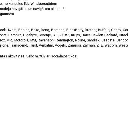
ot no konsoles līdz Wii aksesuāriem
odeļu navigātori un navigātoru aksesuāri
ām gaumēm
k, Avast, Barkan, Beko, Benq, Bomann, BlackBerry, Brother, Buffalo, Candy, Canon
obot, Gembird, Gigabyte, Gorenje, GTT, Just5, Krups, Haier, Hewlett Packard, Hitachi
rox, Mio, Motorola, MSI, Ravanson, Remington, Roline, Sandisk, Seagate, Sencor,
Telone, Transcend, Trust, Verbatim, Vogels, Zanussi, Zalman, ZTE, Wacom, Western
tas aktivitātes. Seko m79.lv arī sociālajos tīkos: