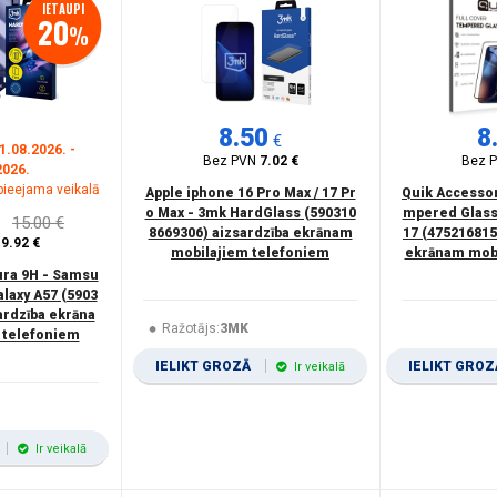
IETAUPI
20
%
8.50
8
€
1.08.2026. -
10.2 (2021)
(1)
Bez PVN
7.02 €
Bez 
2026.
 pieejama veikalā
Apple iphone 16 Pro Max / 17 Pr
Quik Accessor
20)
(1)
o Max - 3mk HardGlass (590310
mpered Glass
15.00 €
8669306) aizsardzība ekrānam
17 (475216815
N
9.92 €
mobilajiem telefoniem
ekrānam mobi
ra 9H - Samsu
alaxy A57 (5903
ardzība ekrāna
Ražotājs:
3MK
 telefoniem
IELIKT GROZĀ
IELIKT GRO
Ir veikalā
Ir veikalā