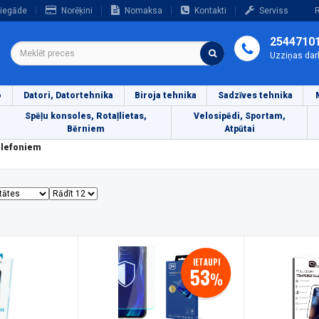
iegāde
Norēķini
Nomaksa
Kontakti
Serviss
R
2544710
Uzziņas dar
o
Datori, Datortehnika
Biroja tehnika
Sadzīves tehnika
Spēļu konsoles, Rotaļlietas,
Velosipēdi, Sportam,
Bērniem
Atpūtai
elefoniem
IETAUPI
53
%