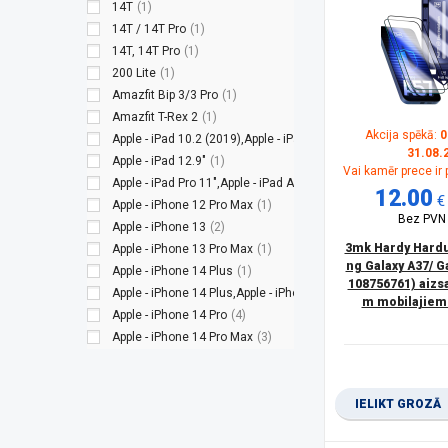
14T
(1)
14T / 14T Pro
(1)
14T, 14T Pro
(1)
200 Lite
(1)
Amazfit Bip 3/3 Pro
(1)
Amazfit T-Rex 2
(1)
Akcija spēkā:
0
Apple - iPad 10.2 (2019),Apple - iPad 10.2 (2020),Apple - iPad 
31.08.
Apple - iPad 12.9″
(1)
Vai kamēr prece ir
Apple - iPad Pro 11″,Apple - iPad Air (2022),Apple - iPad Air (20
12.00
€
Apple - iPhone 12 Pro Max
(1)
Bez PV
Apple - iPhone 13
(2)
3mk Hardy Hardu
Apple - iPhone 13 Pro Max
(1)
ng Galaxy A37/ G
Apple - iPhone 14 Plus
(1)
108756761) aizs
Apple - iPhone 14 Plus,Apple - iPhone 13 Pro Max
(2)
m mobilajiem
Apple - iPhone 14 Pro
(4)
Apple - iPhone 14 Pro Max
(3)
Apple - iPhone 14 Pro,Apple - iPhone 14 Pro Max
(1)
Apple - iPhone 14,Apple - iPhone 13
(1)
Apple - iPhone 14,Apple - iPhone 13,Apple - iPhone 13 Pro
(2)
IELIKT GROZĀ
Apple - iPhone 14,Apple - iPhone 14 Plus
(1)
Apple - iPhone 15
(2)