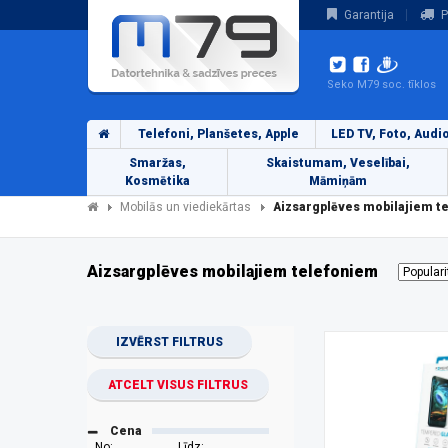
Garantija
P
Seko M79 soc. tīklos
Telefoni, Planšetes, Apple
LED TV, Foto, Audi
Smaržas,
Skaistumam, Veselībai,
Kosmētika
Māmiņām
Mobilās un viediekārtas
Aizsargplēves mobilajiem t
Aizsargplēves mobilajiem telefoniem
IZVĒRST FILTRUS
ATCELT VISUS FILTRUS
Cena
No:
Līdz: