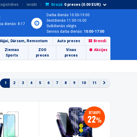
eģistrēties
Ienākt
Grozā:
0
preces (
0.00
EUR)
Darba dienās 10:00-19:00
1
Sestdienās 11:00-16:00
ba dienās: 8-17
Svētdienās slēgts
Serviss darba dienās:
10:00-17:00
Mājai, Dārzam, Remontam
Auto preces
Brendi
Ziemas
ZOO
Visas
Akcijas
Sports
preces
preces
1
2
3
4
5
6
7
8
9
10
11
IETAUPI
22
%