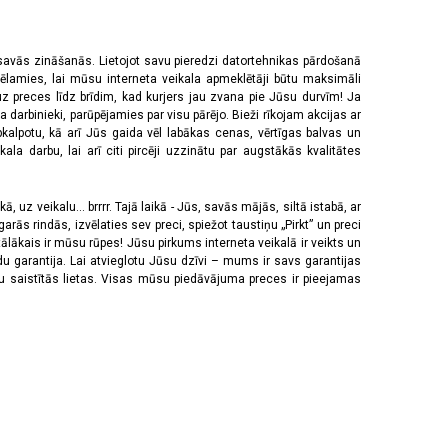
 savās zināšanās. Lietojot savu pieredzi datortehnikas pārdošanā
vēlamies, lai mūsu interneta veikala apmeklētāji būtu maksimāli
z preces līdz brīdim, kad kurjers jau zvana pie Jūsu durvīm! Ja
 darbinieki, parūpējamies par visu pārējo. Bieži rīkojam akcijas ar
pkalpotu, kā arī Jūs gaida vēl labākas cenas, vērtīgas balvas un
a darbu, lai arī citi pircēji uzzinātu par augstākās kvalitātes
 uz veikalu... brrrr. Tajā laikā - Jūs, savās mājās, siltā istabā, ar
rās rindās, izvēlaties sev preci, spiežot taustiņu „Pirkt” un preci
tālākais ir mūsu rūpes! Jūsu pirkums interneta veikalā ir veikts un
u garantija. Lai atvieglotu Jūsu dzīvi – mums ir savs garantijas
ju saistītās lietas. Visas mūsu piedāvājuma preces ir pieejamas