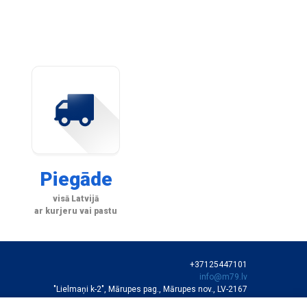
Piegāde
visā Latvijā
ar kurjeru vai pastu
+37125447101
info@m79.lv
"Lielmaņi k-2", Mārupes pag., Mārupes nov., LV-2167
SIA "M79"