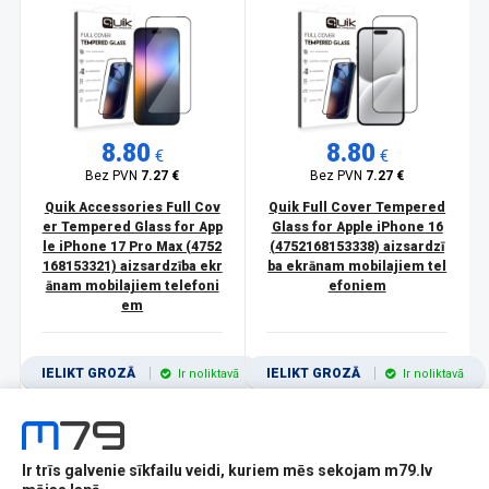
8.80
8.80
€
€
Bez PVN
7.27 €
Bez PVN
7.27 €
Quik Accessories Full Cov
Quik Full Cover Tempered
er Tempered Glass for App
Glass for Apple iPhone 16
le iPhone 17 Pro Max (4752
(4752168153338) aizsardzī
168153321) aizsardzība ekr
ba ekrānam mobilajiem tel
ānam mobilajiem telefoni
efoniem
em
IELIKT GROZĀ
IELIKT GROZĀ
Ir noliktavā
Ir noliktavā
Ir trīs galvenie sīkfailu veidi, kuriem mēs sekojam m79.lv
1
2
3
4
5
6
7
8
9
10
11