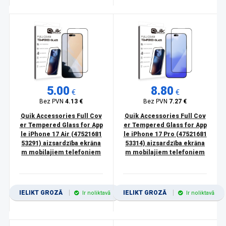
5.00
8.80
€
€
Bez PVN
4.13 €
Bez PVN
7.27 €
Quik Accessories Full Cov
Quik Accessories Full Cov
er Tempered Glass for App
er Tempered Glass for App
le iPhone 17 Air (47521681
le iPhone 17 Pro (47521681
53291) aizsardzība ekrāna
53314) aizsardzība ekrāna
m mobilajiem telefoniem
m mobilajiem telefoniem
IELIKT GROZĀ
IELIKT GROZĀ
Ir noliktavā
Ir noliktavā