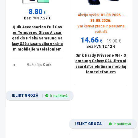
8.80
€
Akcija spēkā:
01.08.2026. -
Bez PVN
7.27 €
31.08.2026.
Vai kamēr prece ir pieejama
Quik Accessories Full Cov
veikalā
er Tempered Glass Aizsar
gstikls Priekš Samsung Ga
14.66
€
19.00 €
laxy S26 aizsardzība ekrāna
Bez PVN
12.12 €
m mobilajiem telefoniem
3mk Hardy Privzone 9H - S
amsung Galaxy S24 Ultra ai
Ražotājs:
Quik
zsardzība ekrānam mobilaj
iem telefoniem
IELIKT GROZĀ
Ir noliktavā
IELIKT GROZĀ
Ir noliktavā