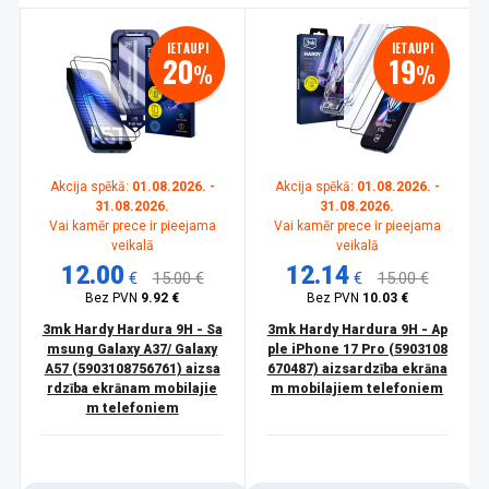
IETAUPI
IETAUPI
20
19
%
%
Akcija spēkā:
01.08.2026. -
Akcija spēkā:
01.08.2026. -
31.08.2026.
31.08.2026.
Vai kamēr prece ir pieejama
Vai kamēr prece ir pieejama
veikalā
veikalā
12.00
12.14
€
15.00 €
€
15.00 €
Bez PVN
9.92 €
Bez PVN
10.03 €
3mk Hardy Hardura 9H - Sa
3mk Hardy Hardura 9H - Ap
msung Galaxy A37/ Galaxy
ple iPhone 17 Pro (5903108
A57 (5903108756761) aizsa
670487) aizsardzība ekrāna
rdzība ekrānam mobilajie
m mobilajiem telefoniem
m telefoniem