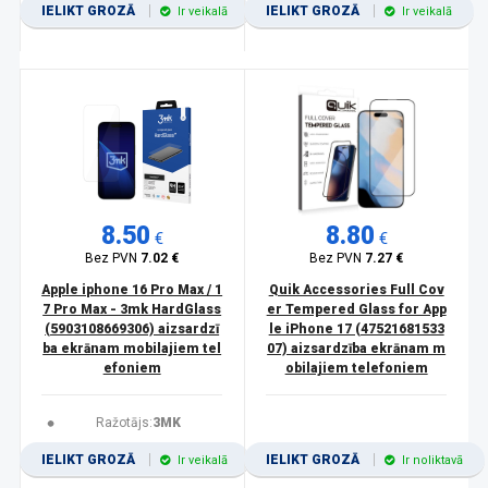
IELIKT GROZĀ
IELIKT GROZĀ
Ir veikalā
Ir veikalā
8.50
8.80
€
€
Bez PVN
7.02 €
Bez PVN
7.27 €
Apple iphone 16 Pro Max / 1
Quik Accessories Full Cov
7 Pro Max - 3mk HardGlass
er Tempered Glass for App
(5903108669306) aizsardzī
le iPhone 17 (47521681533
ba ekrānam mobilajiem tel
07) aizsardzība ekrānam m
efoniem
obilajiem telefoniem
Ražotājs:
3MK
IELIKT GROZĀ
IELIKT GROZĀ
Ir veikalā
Ir noliktavā