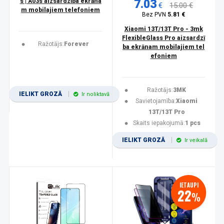
s | A03s aizsardzība ekrāna
7.03
€
15.00 €
m mobilajiem telefoniem
Bez PVN
5.81 €
Xiaomi 13T/13T Pro - 3mk
FlexibleGlass Pro aizsardzī
Ražotājs:
Forever
ba ekrānam mobilajiem tel
efoniem
Ražotājs:
3MK
IELIKT GROZĀ
Ir noliktavā
Savietojamība:
Xiaomi
13T/13T Pro
Skaits iepakojumā:
1 pcs
IELIKT GROZĀ
Ir veikalā
IETAUPI
22
%