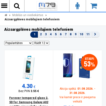
Mobilās un viediekārtas
Aizsargplēves mobilajiem telefoniem
Aizsargplēves mobilajiem telefoniem
1
2
3
4
5
6
7
8
9
10
11
IETAUPI
53
%
4.30
€
Akcija spēkā:
01.08.2026. -
Bez PVN
3.55 €
31.08.2026.
Vai kamēr prece ir pieejama
Forever tempered glass 2,
veikalā
5D for Samsung Galaxy A02