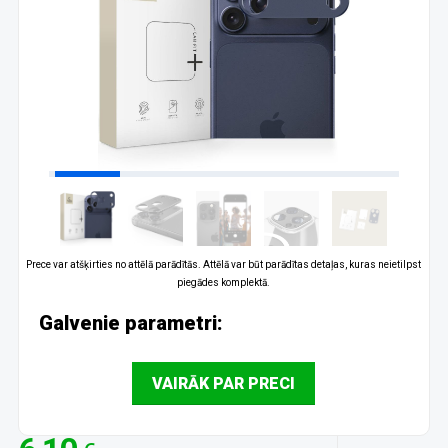
Prece var atšķirties no attēlā parādītās. Attēlā var būt parādītas detaļas, kuras neietilpst
piegādes komplektā.
Galvenie parametri:
VAIRĀK PAR PRECI