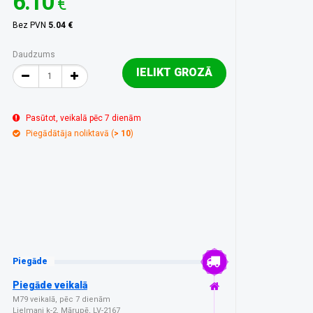
6.10
€
Bez PVN
5.04 €
Daudzums
IELIKT GROZĀ
Pasūtot, veikalā pēc 7 dienām
Piegādātāja noliktavā (
> 10
)
Piegāde
Piegāde veikalā
M79 veikalā, pēc 7 dienām
Lielmaņi k-2, Mārupē, LV-2167