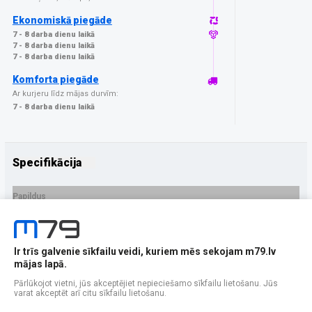
Ekonomiskā piegāde
7 - 8 darba dienu laikā
7 - 8 darba dienu laikā
7 - 8 darba dienu laikā
Komforta piegāde
Ar kurjeru līdz mājas durvīm:
7 - 8 darba dienu laikā
Specifikācija
Papildus
Ražotājs
Tech-Protect
PRECES APRAKSTS
Ir trīs galvenie sīkfailu veidi, kuriem mēs sekojam m79.lv
EAN - 5906302334575
mājas lapā.
Pārlūkojot vietni, jūs akceptējiet nepieciešamo sīkfailu lietošanu. Jūs
varat akceptēt arī citu sīkfailu lietošanu.