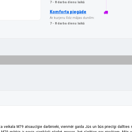
7 - 8 darba dienu laikā
Komforta piegāde
Ar kurjeru līdz mājas durvīm:
7 - 8 darba dienu laikā
ta veikala M79 atsaucīgie darbinieki, vienmēr gaida Jūs un būs priecīgi dalīties