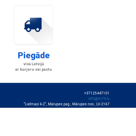
Piegāde
visā Latvijā
ar kurjeru vai pastu
+37125447101
info@m79.lv
"Lielmaņi k-2", Mārupes pag., Mārupes nov., LV-2167
SIA "M79"
VEIKALA DARBA LAIKS
Darba dienās 10:00-19:00
Sestdienās 11:00-16:00
Autortiesības © SIA "M79"