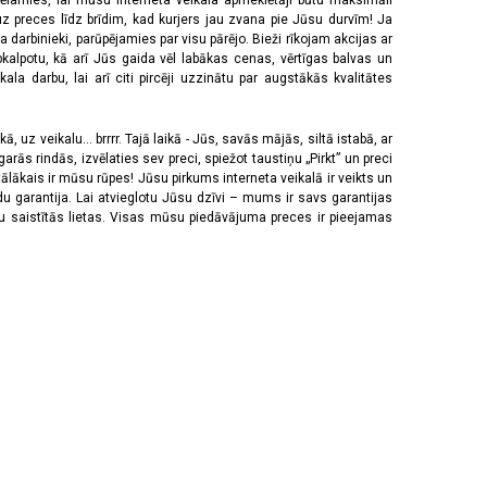
vēlamies, lai mūsu interneta veikala apmeklētāji būtu maksimāli
z preces līdz brīdim, kad kurjers jau zvana pie Jūsu durvīm! Ja
 darbinieki, parūpējamies par visu pārējo. Bieži rīkojam akcijas ar
pkalpotu, kā arī Jūs gaida vēl labākas cenas, vērtīgas balvas un
a darbu, lai arī citi pircēji uzzinātu par augstākās kvalitātes
 uz veikalu... brrrr. Tajā laikā - Jūs, savās mājās, siltā istabā, ar
rās rindās, izvēlaties sev preci, spiežot taustiņu „Pirkt” un preci
tālākais ir mūsu rūpes! Jūsu pirkums interneta veikalā ir veikts un
u garantija. Lai atvieglotu Jūsu dzīvi – mums ir savs garantijas
ju saistītās lietas. Visas mūsu piedāvājuma preces ir pieejamas