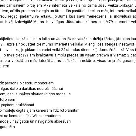
a M79 mērķis ir nevis vienkārši pārdot preces, bet rūpēties par pircējiem. Mēs 
ies par saviem pircējiem M79 interneta veikalā no pirmā Jūsu veiktā „klikšķa” u
 arī šis process ir viegls un ātrs - Jūs pasūtiet preci un mēs, interneta veikala
preču iegādi padarītu vēl ērtāku, jo Jums būs savs menedžeris, lai individuāli a
 ir vēl izdevīgāk! Mums ir svarīgas Jūsu atsauksmes par M79 interneta veikal
jieties - laukā ir auksts laiks un Jums jāvelk vairākas drēbju kārtas, jādodas laukā,
 – uzreiz nokļūstiet pie mums interneta veikalā! Mierīgi, bez steigas, nestāvot ga
et savu laiku, jo pirkumus variet veikt 24 stundas diennaktī, Jums ērtā laikā! Viss 
oši, jo mēs piedāvājam kvalitatīvu zīmolu preces un visām precēm ir vismaz 2 gad
erneta veikalā un mēs labprāt Jums palīdzēsim nokārtot visas ar preču garanti
 ātri!
īdz personālo datoru monitoriem
nīgas datora darbības nodrošināšanai
ņiem, gan jaunākos skārienjūtīgos modeļus
ktofoniem
dz papīram drukāšanai
o modeļu digitālajām kamerām līdz fotorāmītim
ot no konsoles līdz Wii aksesuāriem
odeļu navigātori un navigātoru aksesuāri
ām gaumēm