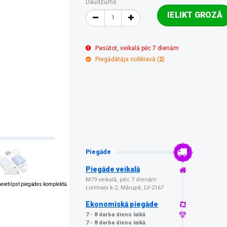
Daudzums
IELIKT GROZĀ
Pasūtot, veikalā pēc 7 dienām
Piegādātāja noliktavā (
2
)
Piegāde
Piegāde veikalā
M79 veikalā, pēc 7 dienām
 neietilpst piegādes komplektā.
Lielmaņi k-2, Mārupē, LV-2167
Ekonomiskā piegāde
7 - 8 darba dienu laikā
7 - 8 darba dienu laikā