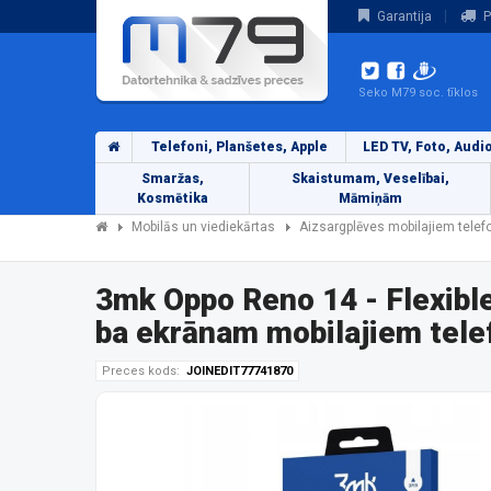
Garantija
P
Seko M79 soc. tīklos
Telefoni, Planšetes, Apple
LED TV, Foto, Audi
Smaržas,
Skaistumam, Veselībai,
Kosmētika
Māmiņām
Mobilās un viediekārtas
Aizsargplēves mobilajiem tele
3mk Oppo Reno 14 - Flexib
ba ekrānam mobilajiem tel
Preces kods:
JOINEDIT77741870