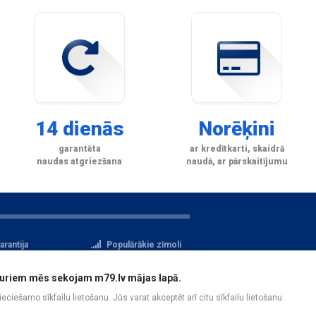
14 dienās
Norēķini
garantēta
ar kredītkarti, skaidrā
naudas atgriezšana
naudā, ar pārskaitījumu
arantija
Populārākie zīmoli
tteikuma tiesības
Privātuma politika
i, kuriem mēs sekojam m79.lv mājas lapā.
atu aizsardzība
Reģistrācija
pieciešamo sīkfailu lietošanu. Jūs varat akceptēt arī citu sīkfailu lietošanu.