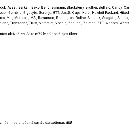
k, Avast, Barkan, Beko, Benq, Bomann, BlackBerry, Brother, Buffalo, Candy, Canon
obot, Gembird, Gigabyte, Gorenje, GTT, Just5, Krups, Haier, Hewlett Packard, Hitachi
rox, Mio, Motorola, MSI, Ravanson, Remington, Roline, Sandisk, Seagate, Sencor,
Telone, Transcend, Trust, Verbatim, Vogels, Zanussi, Zalman, ZTE, Wacom, Western
tas aktivitātes. Seko m79.lv arī sociālajos tīkos:
sazināsimies ar Jūs nākamās darbadienas rītā!