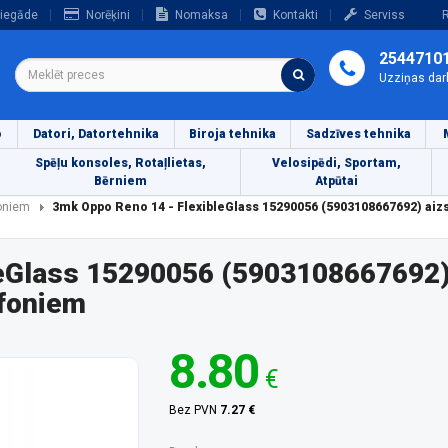
iegāde
Norēķini
Nomaksa
Kontakti
Serviss
R
2544710
Uzziņas dar
o
Datori, Datortehnika
Biroja tehnika
Sadzīves tehnika
Spēļu konsoles, Rotaļlietas,
Velosipēdi, Sportam,
Bērniem
Atpūtai
foniem
3mk Oppo Reno 14 - FlexibleGlass 15290056 (5903108667692) ai
leGlass 15290056 (5903108667692)
efoniem
8.80
€
Bez PVN
7.27 €