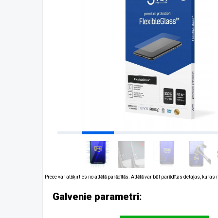
Prece var atšķirties no attēlā parādītās. Attēlā var būt parādītas detaļas, kuras
Galvenie parametri: