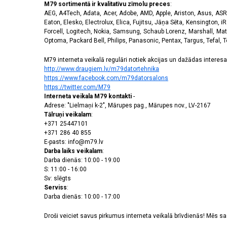
M79 sortimentā ir kvalitatīvu zīmolu preces
:
AEG, A4Tech, Adata, Acer, Adobe, AMD, Apple, Ariston, Asus, ASRoc
Eaton, Elesko, Electrolux, Elica, Fujitsu, Jāņa Sēta, Kensington, iR
Forcell, Logitech, Nokia, Samsung, Schaub Lorenz, Marshall, Mat
Optoma, Packard Bell, Philips, Panasonic, Pentax, Targus, Tefal, 
M79 interneta veikalā regulāri notiek akcijas un dažādas interesan
http://www.draugiem.lv/m79datortehnika
https://www.facebook.com/m79datorsalons
https://twitter.com/M79
Interneta veikala M79 kontakti
-
Adrese: "Lielmaņi k-2", Mārupes pag., Mārupes nov., LV-2167
Tālruņi veikalam
:
+371 25447101
+371 286 40 855
E-pasts: info@m79.lv
Darba laiks veikalam
:
Darba dienās: 10:00 - 19:00
S: 11:00 - 16:00
Sv: slēgts
Serviss
:
Darba dienās: 10:00 - 17:00
Droši veiciet savus pirkumus interneta veikalā brīvdienās! Mēs 