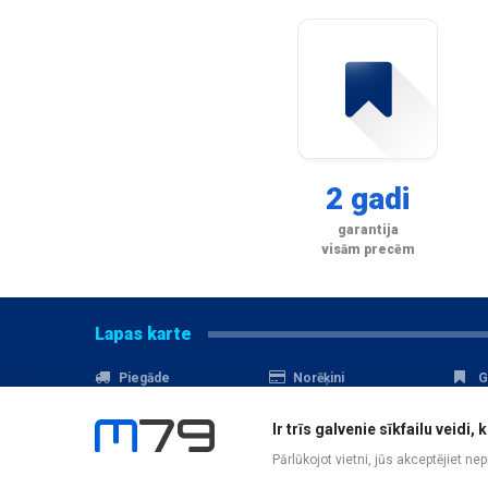
2 gadi
garantija
visām precēm
Lapas karte
Piegāde
Norēķini
G
Nomaksa
Kontakti
A
Ir trīs galvenie sīkfailu veid
Akcijas
Serviss
D
Pārlūkojot vietni, jūs akceptējiet ne