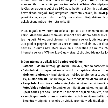
mūsu interneta veikalā! Mēs esam pozitīvi, jo interneta veikal
apmierināti un informēti par visām preču īpašībām. Mēs rūpējam
izvēlaties preces piegādi uz DPD paku bodēm vai Omniva pakomātiem,
bezmaksas piegādi! Reģistrējieties interneta veikalā, lai savu 
jaunākās ziņas par Jūsu pasūtījuma statusu. Reģistrēties tagad
apkalpošanu mūsu interneta veikalā!
Preču iegāde M79 interneta veikalā ir ļoti ērta un vienkārša. Iedomā
karstu dzērienu krūzē, vienkārši ievadot savā datorā adresi m79.lv
jau ir grozā. Pērkot preci pie mums interneta veikalā, Jūs ietaupi
Jūs gaidiet piegādi. Pirkumus veikt interneta veikalā M79 ir dr
serviss un Jums nav jātērē savs laiks. Griežaties pie mums int
interneta veikala M79 noliktavā uz vietas, tāpēc piegāde notiks ļoti
Mūsu interneta veikalā M79 variet iegādāties
:
-
Datorus
– visām lietotāju gaumēm – no M79, brenda datoriem l
-
Datortehniku
– nepieciešamos produktus nepārtrauktas un zibe
-
Mobilos telefonus
– tradicionālos mobilos telefonus ar tausti
-
TV, Audio tehniku
– sākot no jaunāko modeļu televizora līdz di
-
Biroja tehniku
– biroja darba atvieglošanai, sākot no printera lī
-
Foto, Video tehniku
– fotomākslas mīļotājiem, sākot no jaunāk
-
Spēļu zonas preces
– lieliem un maziem spēļu cienītājiem, sāk
-
Navigācijas piederumus
– praktiskiem autobraucējiem dažādu m
-
Smaržas
– oriģināli sieviešu un vīriešu aromāti visdažādākaj