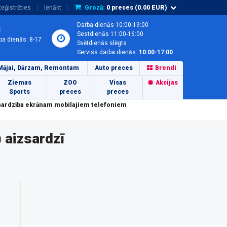
eģistrēties
Ienākt
Grozā:
0
preces (
0.00
EUR)
Darba dienās 10:00-19:00
1
Sestdienās 11:00-16:00
ba dienās: 8-17
Svētdienās slēgts
Serviss darba dienās:
10:00-17:00
Mājai, Dārzam, Remontam
Auto preces
Brendi
Ziemas
ZOO
Visas
Akcijas
Sports
preces
preces
zsardzība ekrānam mobilajiem telefoniem
 aizsardzī