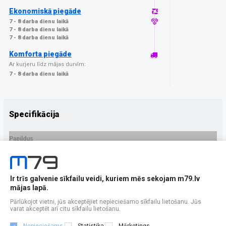
Ekonomiskā piegāde
7 - 8 darba dienu laikā
7 - 8 darba dienu laikā
7 - 8 darba dienu laikā
Komforta piegāde
Ar kurjeru līdz mājas durvīm:
7 - 8 darba dienu laikā
Specifikācija
Papildus
Ražotājs
OEM
PRECES APRAKSTS
Ir trīs galvenie sīkfailu veidi, kuriem mēs sekojam m79.lv
EAN - 5903396175992
mājas lapā.
Pārlūkojot vietni, jūs akceptējiet nepieciešamo sīkfailu lietošanu. Jūs
varat akceptēt arī citu sīkfailu lietošanu.