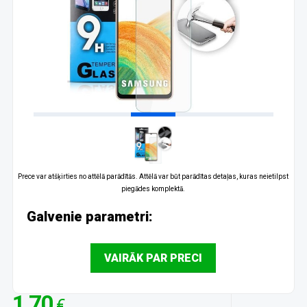
Prece var atšķirties no attēlā parādītās. Attēlā var būt parādītas detaļas, kuras neietilpst
piegādes komplektā.
Galvenie parametri:
VAIRĀK PAR PRECI
1.70
€