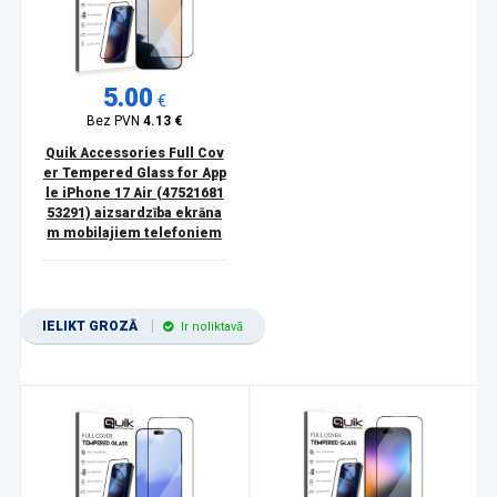
5.00
€
Bez PVN
4.13 €
Quik Accessories Full Cov
er Tempered Glass for App
le iPhone 17 Air (47521681
53291) aizsardzība ekrāna
m mobilajiem telefoniem
IELIKT GROZĀ
Ir noliktavā