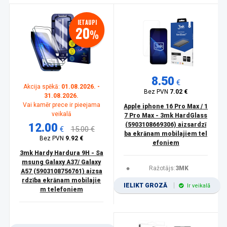
IETAUPI
20
%
8.50
€
Akcija spēkā:
01.08.2026. -
Bez PVN
7.02 €
31.08.2026.
Vai kamēr prece ir pieejama
Apple iphone 16 Pro Max / 1
veikalā
7 Pro Max - 3mk HardGlass
12.00
(5903108669306) aizsardzī
€
15.00 €
ba ekrānam mobilajiem tel
Bez PVN
9.92 €
efoniem
3mk Hardy Hardura 9H - Sa
msung Galaxy A37/ Galaxy
Ražotājs:
3MK
A57 (5903108756761) aizsa
rdzība ekrānam mobilajie
IELIKT GROZĀ
Ir veikalā
m telefoniem