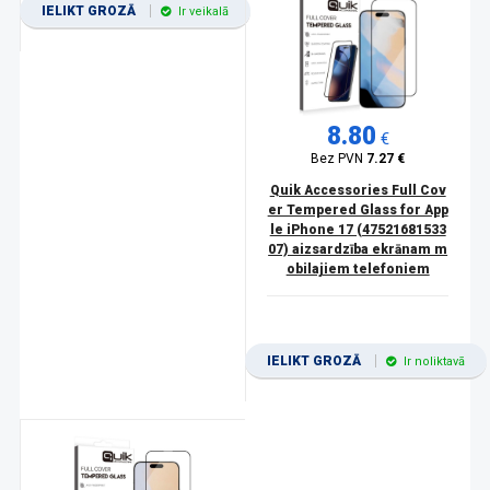
IELIKT GROZĀ
Ir veikalā
8.80
€
Bez PVN
7.27 €
Quik Accessories Full Cov
er Tempered Glass for App
le iPhone 17 (47521681533
07) aizsardzība ekrānam m
obilajiem telefoniem
IELIKT GROZĀ
Ir noliktavā