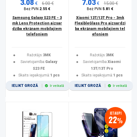
3.08
7.03
€
6.00 €
€
15.00 €
Bez PVN
2.55 €
Bez PVN
5.81 €
Samsung Galaxy S23 FE - 3
Xiaomi 13T/13T Pro - 3mk
mk Lens Protection aizsar
FlexibleGlass Pro aizsardzī
dzība ekrānam mobilajiem
ba ekrānam mobilajiem tel
telefoniem
efoniem
Ražotājs:
3MK
Ražotājs:
3MK
Savietojamība:
Galaxy
Savietojamība:
Xiaomi
S23 FE
13T/13T Pro
Skaits iepakojumā:
1 pcs
Skaits iepakojumā:
1 pcs
IELIKT GROZĀ
IELIKT GROZĀ
Ir veikalā
Ir veikalā
IETAUPI
22
%