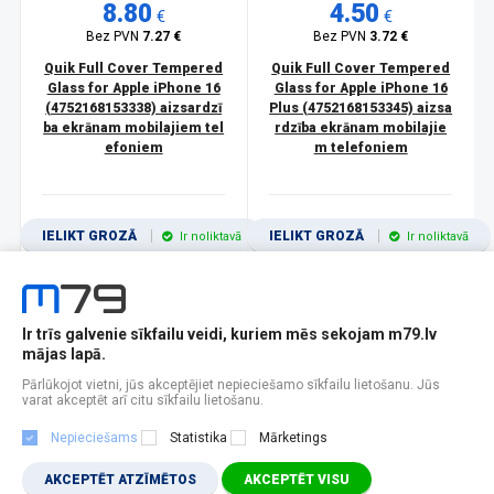
8.80
4.50
€
€
Bez PVN
7.27 €
Bez PVN
3.72 €
Quik Full Cover Tempered
Quik Full Cover Tempered
Glass for Apple iPhone 16
Glass for Apple iPhone 16
(4752168153338) aizsardzī
Plus (4752168153345) aizsa
ba ekrānam mobilajiem tel
rdzība ekrānam mobilajie
efoniem
m telefoniem
IELIKT GROZĀ
IELIKT GROZĀ
Ir noliktavā
Ir noliktavā
Ir trīs galvenie sīkfailu veidi, kuriem mēs sekojam m79.lv
1
2
3
4
5
6
7
8
9
10
11
mājas lapā.
Popularitātes
Rādīt 12
Pārlūkojot vietni, jūs akceptējiet nepieciešamo sīkfailu lietošanu. Jūs
varat akceptēt arī citu sīkfailu lietošanu.
Nepieciešams
Statistika
Mārketings
AKCEPTĒT ATZĪMĒTOS
AKCEPTĒT VISU