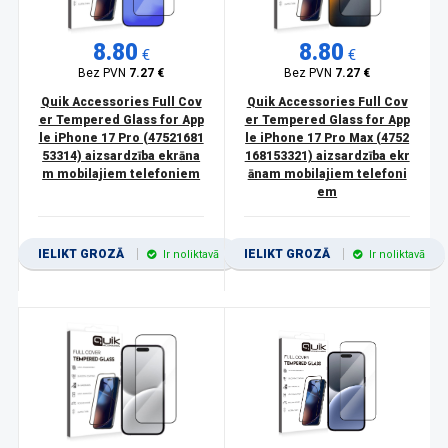
8.80
8.80
€
€
Bez PVN
7.27 €
Bez PVN
7.27 €
Quik Accessories Full Cov
Quik Accessories Full Cov
er Tempered Glass for App
er Tempered Glass for App
le iPhone 17 Pro (47521681
le iPhone 17 Pro Max (4752
53314) aizsardzība ekrāna
168153321) aizsardzība ekr
m mobilajiem telefoniem
ānam mobilajiem telefoni
em
IELIKT GROZĀ
IELIKT GROZĀ
Ir noliktavā
Ir noliktavā