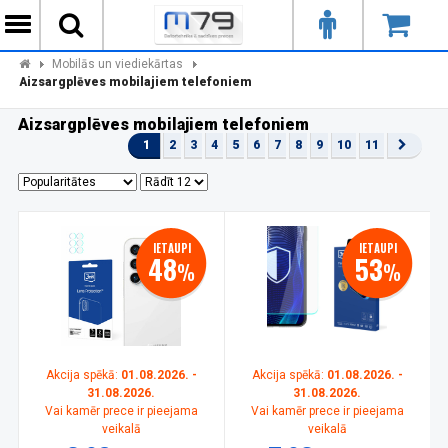
Mobilās un viediekārtas
Aizsargplēves mobilajiem telefoniem
Aizsargplēves mobilajiem telefoniem
1
2
3
4
5
6
7
8
9
10
11
IETAUPI
IETAUPI
48
53
%
%
Akcija spēkā:
01.08.2026. -
Akcija spēkā:
01.08.2026. -
31.08.2026.
31.08.2026.
Vai kamēr prece ir pieejama
Vai kamēr prece ir pieejama
veikalā
veikalā