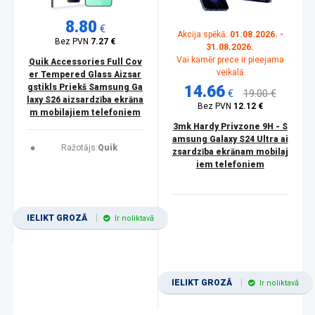
8.80
€
Akcija spēkā:
01.08.2026. -
Bez PVN
7.27 €
31.08.2026.
Vai kamēr prece ir pieejama
Quik Accessories Full Cov
veikalā
er Tempered Glass Aizsar
gstikls Priekš Samsung Ga
14.66
€
19.00 €
laxy S26 aizsardzība ekrāna
Bez PVN
12.12 €
m mobilajiem telefoniem
3mk Hardy Privzone 9H - S
amsung Galaxy S24 Ultra ai
Ražotājs:
Quik
zsardzība ekrānam mobilaj
iem telefoniem
IELIKT GROZĀ
Ir noliktavā
IELIKT GROZĀ
Ir noliktavā