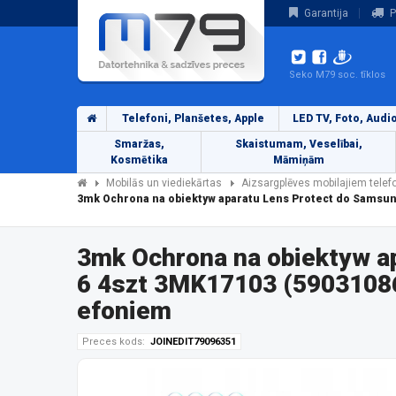
Garantija
P
Seko M79 soc. tīklos
Telefoni, Planšetes, Apple
LED TV, Foto, Audi
Smaržas,
Skaistumam, Veselībai,
Kosmētika
Māmiņām
Mobilās un viediekārtas
Aizsargplēves mobilajiem tele
3mk Ochrona na obiektyw aparatu Lens Protect do Samsun
3mk Ochrona na obiektyw a
6 4szt 3MK17103 (59031086
efoniem
Preces kods:
JOINEDIT79096351