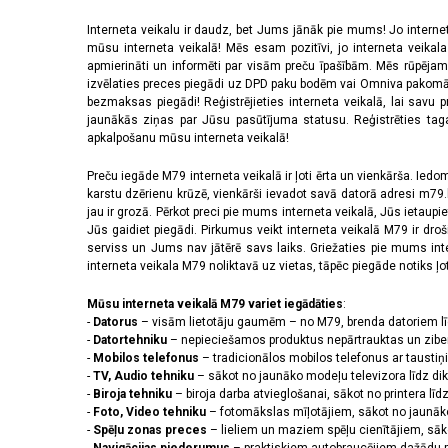
Interneta veikalu ir daudz, bet Jums jānāk pie mums! Jo interne
mūsu interneta veikalā! Mēs esam pozitīvi, jo interneta veikal
apmierināti un informēti par visām preču īpašībām. Mēs rūpējam
izvēlaties preces piegādi uz DPD paku bodēm vai Omniva pakomātiem,
bezmaksas piegādi! Reģistrējieties interneta veikalā, lai savu 
jaunākās ziņas par Jūsu pasūtījuma statusu. Reģistrēties tagad
apkalpošanu mūsu interneta veikalā!
Preču iegāde M79 interneta veikalā ir ļoti ērta un vienkārša. Iedomā
karstu dzērienu krūzē, vienkārši ievadot savā datorā adresi m79.lv
jau ir grozā. Pērkot preci pie mums interneta veikalā, Jūs ietaupi
Jūs gaidiet piegādi. Pirkumus veikt interneta veikalā M79 ir dr
serviss un Jums nav jātērē savs laiks. Griežaties pie mums int
interneta veikala M79 noliktavā uz vietas, tāpēc piegāde notiks ļoti
Mūsu interneta veikalā M79 variet iegādāties
:
-
Datorus
– visām lietotāju gaumēm – no M79, brenda datoriem l
-
Datortehniku
– nepieciešamos produktus nepārtrauktas un zibe
-
Mobilos telefonus
– tradicionālos mobilos telefonus ar tausti
-
TV, Audio tehniku
– sākot no jaunāko modeļu televizora līdz di
-
Biroja tehniku
– biroja darba atvieglošanai, sākot no printera lī
-
Foto, Video tehniku
– fotomākslas mīļotājiem, sākot no jaunāk
-
Spēļu zonas preces
– lieliem un maziem spēļu cienītājiem, sāk