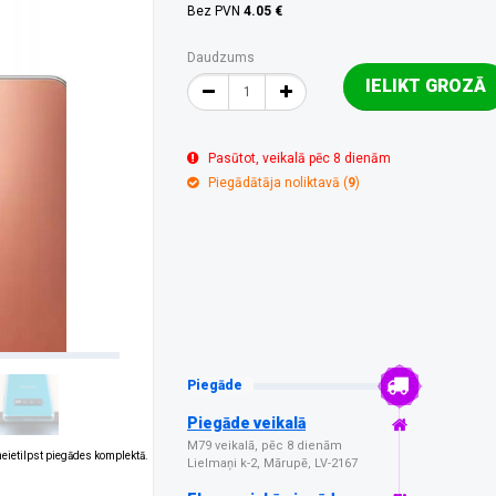
Bez PVN
4.05 €
Daudzums
IELIKT GROZĀ
Pasūtot, veikalā pēc 8 dienām
Piegādātāja noliktavā (
9
)
Piegāde
Piegāde veikalā
M79 veikalā, pēc 8 dienām
 neietilpst piegādes komplektā.
Lielmaņi k-2, Mārupē, LV-2167