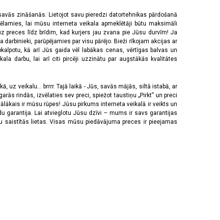
 savās zināšanās. Lietojot savu pieredzi datortehnikas pārdošanā
vēlamies, lai mūsu interneta veikala apmeklētāji būtu maksimāli
z preces līdz brīdim, kad kurjers jau zvana pie Jūsu durvīm! Ja
 darbinieki, parūpējamies par visu pārējo. Bieži rīkojam akcijas ar
pkalpotu, kā arī Jūs gaida vēl labākas cenas, vērtīgas balvas un
a darbu, lai arī citi pircēji uzzinātu par augstākās kvalitātes
 uz veikalu... brrrr. Tajā laikā - Jūs, savās mājās, siltā istabā, ar
rās rindās, izvēlaties sev preci, spiežot taustiņu „Pirkt” un preci
tālākais ir mūsu rūpes! Jūsu pirkums interneta veikalā ir veikts un
u garantija. Lai atvieglotu Jūsu dzīvi – mums ir savs garantijas
ju saistītās lietas. Visas mūsu piedāvājuma preces ir pieejamas