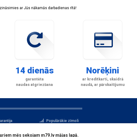
sazināsimies ar Jūs nākamās darbadienas rītā!
14 dienās
Norēķini
garantēta
ar kredītkarti, skaidrā
naudas atgriezšana
naudā, ar pārskaitījumu
arantija
Populārākie zīmoli
tteikuma tiesības
Privātuma politika
i, kuriem mēs sekojam m79.lv mājas lapā.
atu aizsardzība
Reģistrācija