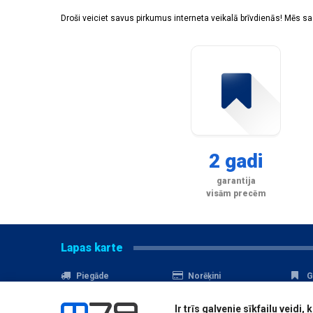
Droši veiciet savus pirkumus interneta veikalā brīvdienās! Mēs 
2 gadi
garantija
visām precēm
Lapas karte
Piegāde
Norēķini
G
Nomaksa
Kontakti
A
Ir trīs galvenie sīkfailu veid
Akcijas
Serviss
D