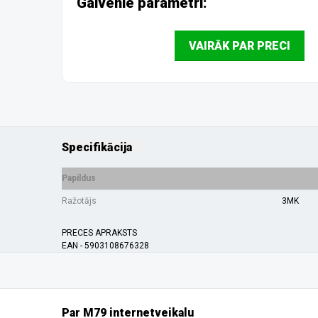
Galvenie parametri:
VAIRĀK PAR PRECI
Specifikācija
Papildus
Ražotājs
3MK
PRECES APRAKSTS
EAN - 5903108676328
Par M79 internetveikalu