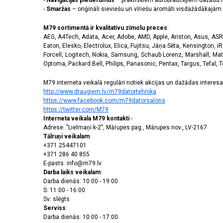
-
Navigācijas piederumus
– praktiskiem autobraucējiem dažādu m
-
Smaržas
– oriģināli sieviešu un vīriešu aromāti visdažādākaj
M79 sortimentā ir kvalitatīvu zīmolu preces
:
AEG, A4Tech, Adata, Acer, Adobe, AMD, Apple, Ariston, Asus, ASRoc
Eaton, Elesko, Electrolux, Elica, Fujitsu, Jāņa Sēta, Kensington, iR
Forcell, Logitech, Nokia, Samsung, Schaub Lorenz, Marshall, Mat
Optoma, Packard Bell, Philips, Panasonic, Pentax, Targus, Tefal, 
M79 interneta veikalā regulāri notiek akcijas un dažādas interesan
http://www.draugiem.lv/m79datortehnika
https://www.facebook.com/m79datorsalons
https://twitter.com/M79
Interneta veikala M79 kontakti
-
Adrese: "Lielmaņi k-2", Mārupes pag., Mārupes nov., LV-2167
Tālruņi veikalam
:
+371 25447101
+371 286 40 855
E-pasts: info@m79.lv
Darba laiks veikalam
:
Darba dienās: 10:00 - 19:00
S: 11:00 - 16:00
Sv: slēgts
Serviss
:
Darba dienās: 10:00 - 17:00