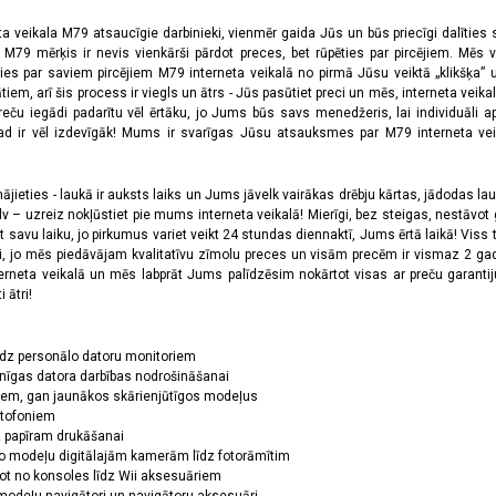
ta veikala M79 atsaucīgie darbinieki, vienmēr gaida Jūs un būs priecīgi dalīties
a M79 mērķis ir nevis vienkārši pārdot preces, bet rūpēties par pircējiem. Mēs 
ies par saviem pircējiem M79 interneta veikalā no pirmā Jūsu veiktā „klikšķa” u
 arī šis process ir viegls un ātrs - Jūs pasūtiet preci un mēs, interneta veikala
preču iegādi padarītu vēl ērtāku, jo Jums būs savs menedžeris, lai individuāli a
 ir vēl izdevīgāk! Mums ir svarīgas Jūsu atsauksmes par M79 interneta veikal
jieties - laukā ir auksts laiks un Jums jāvelk vairākas drēbju kārtas, jādodas laukā,
 – uzreiz nokļūstiet pie mums interneta veikalā! Mierīgi, bez steigas, nestāvot ga
et savu laiku, jo pirkumus variet veikt 24 stundas diennaktī, Jums ērtā laikā! Viss 
oši, jo mēs piedāvājam kvalitatīvu zīmolu preces un visām precēm ir vismaz 2 gad
erneta veikalā un mēs labprāt Jums palīdzēsim nokārtot visas ar preču garanti
 ātri!
īdz personālo datoru monitoriem
nīgas datora darbības nodrošināšanai
ņiem, gan jaunākos skārienjūtīgos modeļus
ktofoniem
dz papīram drukāšanai
o modeļu digitālajām kamerām līdz fotorāmītim
ot no konsoles līdz Wii aksesuāriem