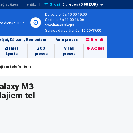
eģistrēties
Ienākt
Grozā:
0
preces (
0.00
EUR)
Darba dienās 10:00-19:00
1
Sestdienās 11:00-16:00
ba dienās: 8-17
Svētdienās slēgts
Serviss darba dienās:
10:00-17:00
Mājai, Dārzam, Remontam
Auto preces
Brendi
Ziemas
ZOO
Visas
Akcijas
Sports
preces
preces
ajiem telefoniem
alaxy M3
ajiem tel