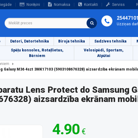
iegāde
Norēķini
Nomaksa
Kontakti
Serviss
R
2544710
Uzziņas dar
o
Datori, Datortehnika
Biroja tehnika
Sadzīves tehnika
Spēļu konsoles, Rotaļlietas,
Velosipēdi, Sportam,
Bērniem
Atpūtai
foniem
g Galaxy M36 4szt 3MK17103 (5903108676328) aizsardzība ekrānam mobil
paratu Lens Protect do Samsung G
76328) aizsardzība ekrānam mobil
4.90
€