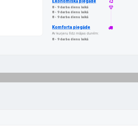
Ekonomiskā piegāde
8 - 9 darba dienu laikā
8 - 9 darba dienu laikā
8 - 9 darba dienu laikā
Komforta piegāde
Ar kurjeru līdz mājas durvīm:
8 - 9 darba dienu laikā