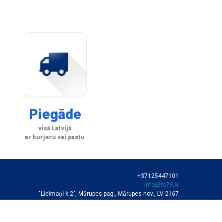
Piegāde
visā Latvijā
ar kurjeru vai pastu
+37125447101
info@m79.lv
"Lielmaņi k-2", Mārupes pag., Mārupes nov., LV-2167
SIA "M79"