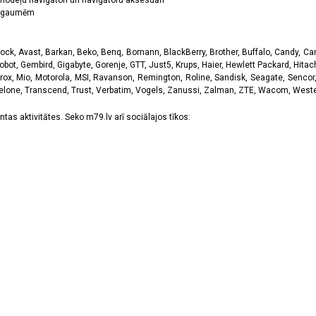
odeļu navigātori un navigātoru aksesuāri
ām gaumēm
k, Avast, Barkan, Beko, Benq, Bomann, BlackBerry, Brother, Buffalo, Candy, Canon
obot, Gembird, Gigabyte, Gorenje, GTT, Just5, Krups, Haier, Hewlett Packard, Hitachi
rox, Mio, Motorola, MSI, Ravanson, Remington, Roline, Sandisk, Seagate, Sencor,
Telone, Transcend, Trust, Verbatim, Vogels, Zanussi, Zalman, ZTE, Wacom, Western
tas aktivitātes. Seko m79.lv arī sociālajos tīkos: