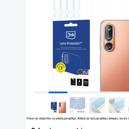
Prece var atšķirties no attēlā parādītās. Attēlā var būt parādītas detaļas, kuras