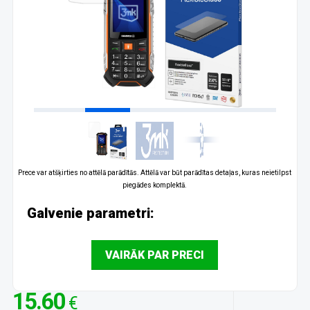
Prece var atšķirties no attēlā parādītās. Attēlā var būt parādītas detaļas, kuras neietilpst
piegādes komplektā.
Galvenie parametri:
VAIRĀK PAR PRECI
15.60
€