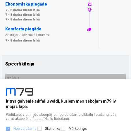
Ekonomiskā piegāde
7 - 8 darba dienu laikā
7 - 8 darba dienu laikā
7 - 8 darba dienu laikā
Komforta piegāde
Ar kurjeru līdz mājas durvīm:
7 - 8 darba dienu laikā
Specifikācija
Papildus
Ražotājs
3MK
PRECES APRAKSTS
Ir trīs galvenie sīkfailu veidi, kuriem mēs sekojam m79.lv
EAN - 5903108653657
mājas lapā.
Pārlūkojot vietni, jūs akceptējiet nepieciešamo sīkfailu lietošanu. Jūs
varat akceptēt arī citu sīkfailu lietošanu.
Nepieciešams
Statistika
Mārketings