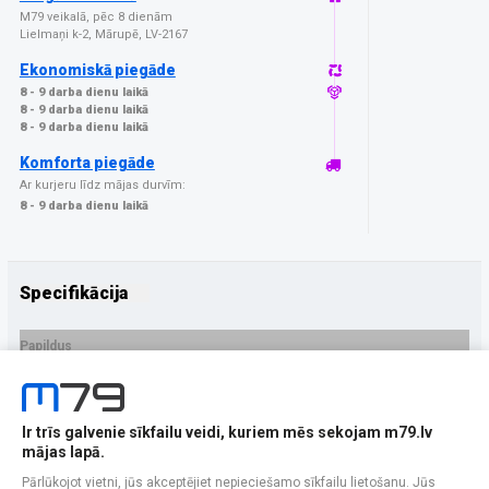
M79 veikalā, pēc 8 dienām
Lielmaņi k-2, Mārupē, LV-2167
Ekonomiskā piegāde
8 - 9 darba dienu laikā
8 - 9 darba dienu laikā
8 - 9 darba dienu laikā
Komforta piegāde
Ar kurjeru līdz mājas durvīm:
8 - 9 darba dienu laikā
Specifikācija
Papildus
Ražotājs
MOBILE ORIGIN
PRECES APRAKSTS
Ir trīs galvenie sīkfailu veidi, kuriem mēs sekojam m79.lv
EAN - 8594215995418
mājas lapā.
Pārlūkojot vietni, jūs akceptējiet nepieciešamo sīkfailu lietošanu. Jūs