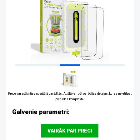
Prece var atšķirties no attēlā parādītās. Attēlā var būt parādītas detaļas, kuras neietilpst
piegādes komplektā.
Galvenie parametri:
VAIRĀK PAR PRECI