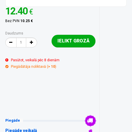
12.40
€
Bez PVN
10.25 €
Daudzums
IELIKT GROZĀ
Pasūtot, veikalā pēc 8 dienām
Piegādātāja noliktavā (
> 10
)
Piegāde
Piegāde veikalā