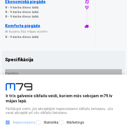
Ekonomiskā piegāde
8 - 9 darba dienu laikā
8 - 9 darba dienu laikā
8 - 9 darba dienu laikā
Komforta piegāde
Ar kurjeru līdz mājas durvīm:
8 - 9 darba dienu laikā
Specifikācija
Papildus
Ražotājs
MOBILE ORIGIN
PRECES APRAKSTS
Ir trīs galvenie sīkfailu veidi, kuriem mēs sekojam m79.lv
EAN - 8594215995043
mājas lapā.
Pārlūkojot vietni, jūs akceptējiet nepieciešamo sīkfailu lietošanu. Jūs
varat akceptēt arī citu sīkfailu lietošanu.
Nepieciešams
Statistika
Mārketings