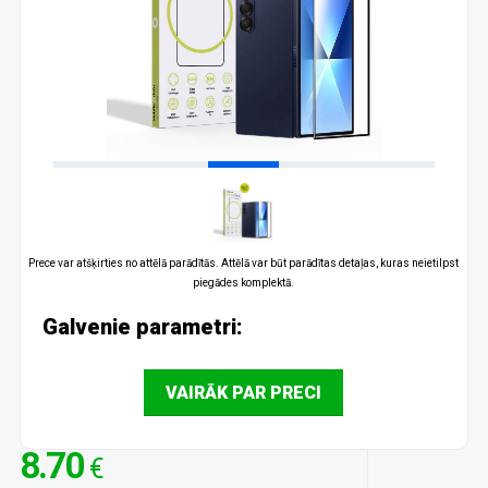
Prece var atšķirties no attēlā parādītās. Attēlā var būt parādītas detaļas, kuras neietilpst
piegādes komplektā.
Galvenie parametri:
VAIRĀK PAR PRECI
8.70
€