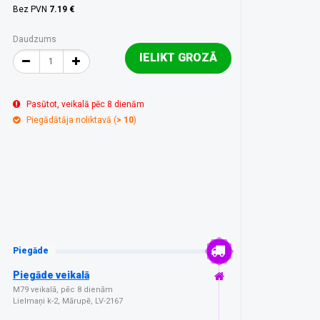
Bez PVN
7.19 €
Daudzums
IELIKT GROZĀ
Pasūtot, veikalā pēc 8 dienām
Piegādātāja noliktavā (
> 10
)
Piegāde
Piegāde veikalā
M79 veikalā, pēc 8 dienām
Lielmaņi k-2, Mārupē, LV-2167