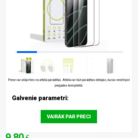
Prece var atšķirties no attēlā parādītās. Attēlā var būt parādītas detaļas, kuras neietilpst
piegādes komplektā.
Galvenie parametri:
VAIRĀK PAR PRECI
9.80