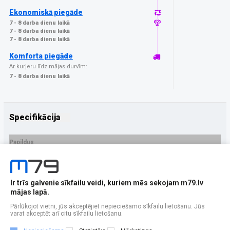
Ekonomiskā piegāde
7 - 8 darba dienu laikā
7 - 8 darba dienu laikā
7 - 8 darba dienu laikā
Komforta piegāde
Ar kurjeru līdz mājas durvīm:
7 - 8 darba dienu laikā
Specifikācija
Papildus
Ražotājs
MOBILE ORIGIN
PRECES APRAKSTS
Ir trīs galvenie sīkfailu veidi, kuriem mēs sekojam m79.lv
EAN - 8594215995197
mājas lapā.
Pārlūkojot vietni, jūs akceptējiet nepieciešamo sīkfailu lietošanu. Jūs
varat akceptēt arī citu sīkfailu lietošanu.