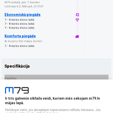
M79 veikalā, pēc 7 dienām
Lielmaņi k-2, Mārupē, LV-2167
Ekonomiskā piegāde
7 - 8 darba dienu laikā
7 - 8 darba dienu laikā
7 - 8 darba dienu laikā
Komforta piegāde
Ar kurjeru līdz mājas durvīm:
7 - 8 darba dienu laikā
Specifikācija
Papildus
Ražotājs
GrizzGlass
PRECES APRAKSTS
Ir trīs galvenie sīkfailu veidi, kuriem mēs sekojam m79.lv
EAN - 5906146477711
mājas lapā.
Pārlūkojot vietni, jūs akceptējiet nepieciešamo sīkfailu lietošanu. Jūs