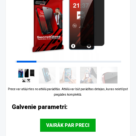
Prece var atšķirties no attēlā parādītās. Attēlā var būt parādītas detaļas, kuras neietilpst
piegādes komplektā.
Galvenie parametri:
VAIRĀK PAR PRECI