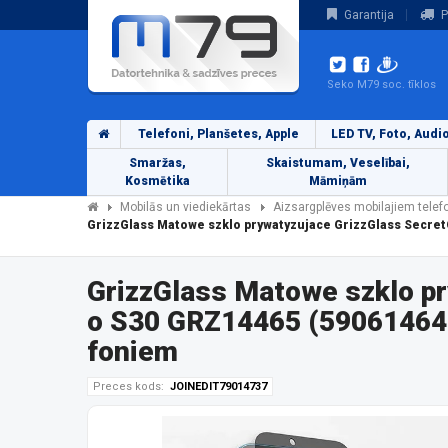
Garantija
P
Seko M79 soc. tīklos
Telefoni, Planšetes, Apple
LED TV, Foto, Audi
Smaržas,
Skaistumam, Veselībai,
Kosmētika
Māmiņām
Mobilās un viediekārtas
Aizsargplēves mobilajiem tele
GrizzGlass Matowe szklo prywatyzujace GrizzGlass Secret
GrizzGlass Matowe szklo pr
o S30 GRZ14465 (590614648
foniem
Preces kods:
JOINEDIT79014737