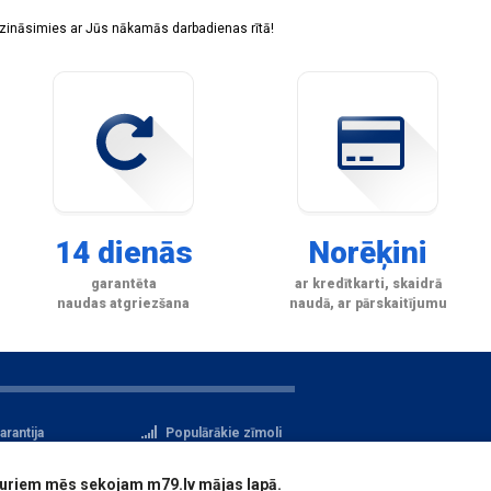
sazināsimies ar Jūs nākamās darbadienas rītā!
14 dienās
Norēķini
garantēta
ar kredītkarti, skaidrā
naudas atgriezšana
naudā, ar pārskaitījumu
arantija
Populārākie zīmoli
tteikuma tiesības
Privātuma politika
i, kuriem mēs sekojam m79.lv mājas lapā.
atu aizsardzība
Reģistrācija