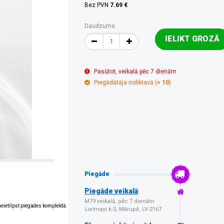
Bez PVN
7.69 €
Daudzums
IELIKT GROZĀ
Pasūtot, veikalā pēc 7 dienām
Piegādātāja noliktavā (
> 10
)
Piegāde
Piegāde veikalā
M79 veikalā, pēc 7 dienām
 neietilpst piegādes komplektā.
Lielmaņi k-2, Mārupē, LV-2167