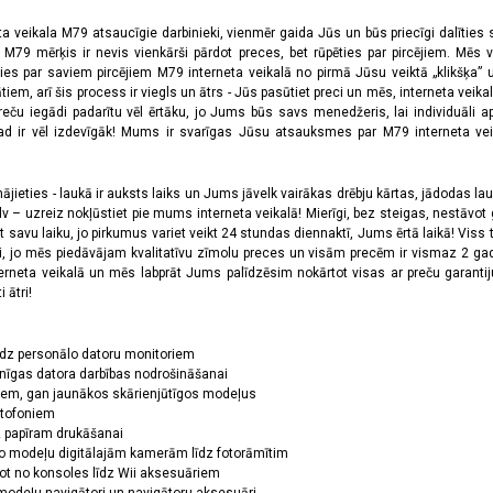
ta veikala M79 atsaucīgie darbinieki, vienmēr gaida Jūs un būs priecīgi dalīties
a M79 mērķis ir nevis vienkārši pārdot preces, bet rūpēties par pircējiem. Mēs 
ies par saviem pircējiem M79 interneta veikalā no pirmā Jūsu veiktā „klikšķa” u
 arī šis process ir viegls un ātrs - Jūs pasūtiet preci un mēs, interneta veikala
preču iegādi padarītu vēl ērtāku, jo Jums būs savs menedžeris, lai individuāli a
 ir vēl izdevīgāk! Mums ir svarīgas Jūsu atsauksmes par M79 interneta veikal
jieties - laukā ir auksts laiks un Jums jāvelk vairākas drēbju kārtas, jādodas laukā,
 – uzreiz nokļūstiet pie mums interneta veikalā! Mierīgi, bez steigas, nestāvot ga
et savu laiku, jo pirkumus variet veikt 24 stundas diennaktī, Jums ērtā laikā! Viss 
oši, jo mēs piedāvājam kvalitatīvu zīmolu preces un visām precēm ir vismaz 2 gad
erneta veikalā un mēs labprāt Jums palīdzēsim nokārtot visas ar preču garanti
 ātri!
īdz personālo datoru monitoriem
nīgas datora darbības nodrošināšanai
ņiem, gan jaunākos skārienjūtīgos modeļus
ktofoniem
dz papīram drukāšanai
o modeļu digitālajām kamerām līdz fotorāmītim
ot no konsoles līdz Wii aksesuāriem