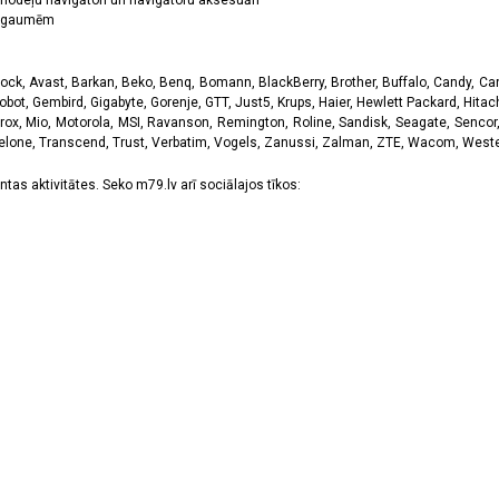
odeļu navigātori un navigātoru aksesuāri
ām gaumēm
k, Avast, Barkan, Beko, Benq, Bomann, BlackBerry, Brother, Buffalo, Candy, Canon
obot, Gembird, Gigabyte, Gorenje, GTT, Just5, Krups, Haier, Hewlett Packard, Hitachi
rox, Mio, Motorola, MSI, Ravanson, Remington, Roline, Sandisk, Seagate, Sencor,
Telone, Transcend, Trust, Verbatim, Vogels, Zanussi, Zalman, ZTE, Wacom, Western
tas aktivitātes. Seko m79.lv arī sociālajos tīkos: