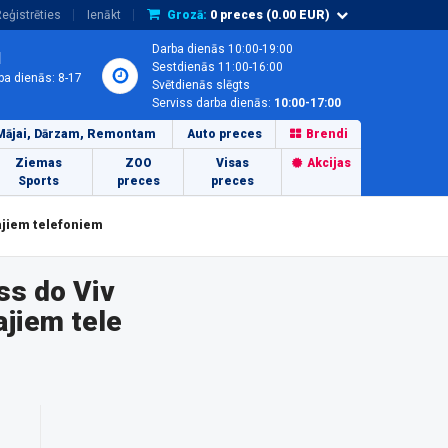
eģistrēties
Ienākt
Grozā:
0
preces (
0.00
EUR)
Darba dienās 10:00-19:00
1
Sestdienās 11:00-16:00
ba dienās: 8-17
Svētdienās slēgts
Serviss darba dienās:
10:00-17:00
Mājai, Dārzam, Remontam
Auto preces
Brendi
Ziemas
ZOO
Visas
Akcijas
Sports
preces
preces
ajiem telefoniem
ss do Viv
jiem tele