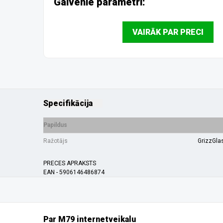
Galvenie parametri:
VAIRĀK PAR PRECI
Specifikācija
Papildus
Ražotājs
GrizzGla
PRECES APRAKSTS
EAN - 5906146486874
Par M79 internetveikalu