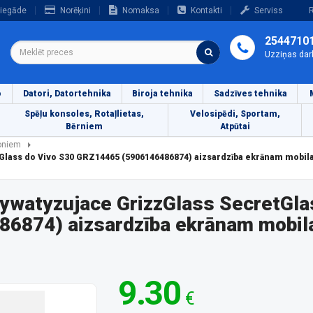
iegāde
Norēķini
Nomaksa
Kontakti
Serviss
R
2544710
Uzziņas dar
o
Datori, Datortehnika
Biroja tehnika
Sadzīves tehnika
Spēļu konsoles, Rotaļlietas,
Velosipēdi, Sportam,
Bērniem
Atpūtai
foniem
Glass do Vivo S30 GRZ14465 (5906146486874) aizsardzība ekrānam mobil
ywatyzujace GrizzGlass SecretGla
6874) aizsardzība ekrānam mobila
9.30
€