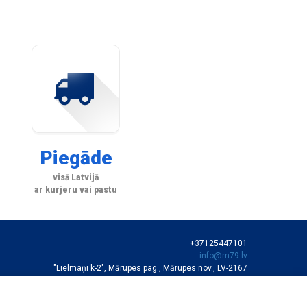
Piegāde
visā Latvijā
ar kurjeru vai pastu
+37125447101
info@m79.lv
"Lielmaņi k-2", Mārupes pag., Mārupes nov., LV-2167
SIA "M79"