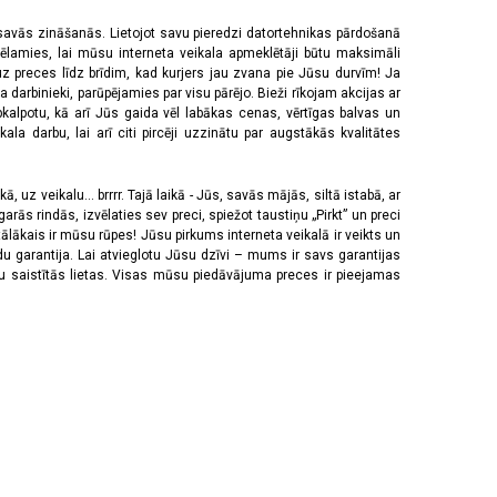
 savās zināšanās. Lietojot savu pieredzi datortehnikas pārdošanā
vēlamies, lai mūsu interneta veikala apmeklētāji būtu maksimāli
z preces līdz brīdim, kad kurjers jau zvana pie Jūsu durvīm! Ja
 darbinieki, parūpējamies par visu pārējo. Bieži rīkojam akcijas ar
pkalpotu, kā arī Jūs gaida vēl labākas cenas, vērtīgas balvas un
a darbu, lai arī citi pircēji uzzinātu par augstākās kvalitātes
 uz veikalu... brrrr. Tajā laikā - Jūs, savās mājās, siltā istabā, ar
rās rindās, izvēlaties sev preci, spiežot taustiņu „Pirkt” un preci
tālākais ir mūsu rūpes! Jūsu pirkums interneta veikalā ir veikts un
u garantija. Lai atvieglotu Jūsu dzīvi – mums ir savs garantijas
ju saistītās lietas. Visas mūsu piedāvājuma preces ir pieejamas