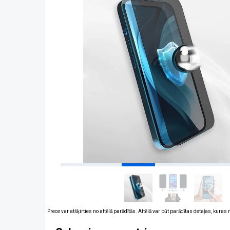
Prece var atšķirties no attēlā parādītās. Attēlā var būt parādītas detaļas, kuras