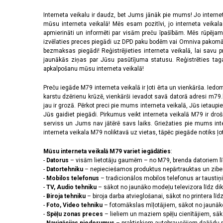
Interneta veikalu ir daudz, bet Jums jānāk pie mums! Jo interne
mūsu interneta veikalā! Mēs esam pozitīvi, jo interneta veikal
apmierināti un informēti par visām preču īpašībām. Mēs rūpējam
izvēlaties preces piegādi uz DPD paku bodēm vai Omniva pakomātiem,
bezmaksas piegādi! Reģistrējieties interneta veikalā, lai savu 
jaunākās ziņas par Jūsu pasūtījuma statusu. Reģistrēties tagad
apkalpošanu mūsu interneta veikalā!
Preču iegāde M79 interneta veikalā ir ļoti ērta un vienkārša. Iedomā
karstu dzērienu krūzē, vienkārši ievadot savā datorā adresi m79.lv
jau ir grozā. Pērkot preci pie mums interneta veikalā, Jūs ietaupi
Jūs gaidiet piegādi. Pirkumus veikt interneta veikalā M79 ir dr
serviss un Jums nav jātērē savs laiks. Griežaties pie mums int
interneta veikala M79 noliktavā uz vietas, tāpēc piegāde notiks ļoti
Mūsu interneta veikalā M79 variet iegādāties
:
-
Datorus
– visām lietotāju gaumēm – no M79, brenda datoriem l
-
Datortehniku
– nepieciešamos produktus nepārtrauktas un zibe
-
Mobilos telefonus
– tradicionālos mobilos telefonus ar tausti
-
TV, Audio tehniku
– sākot no jaunāko modeļu televizora līdz di
-
Biroja tehniku
– biroja darba atvieglošanai, sākot no printera lī
-
Foto, Video tehniku
– fotomākslas mīļotājiem, sākot no jaunāk
-
Spēļu zonas preces
– lieliem un maziem spēļu cienītājiem, sāk