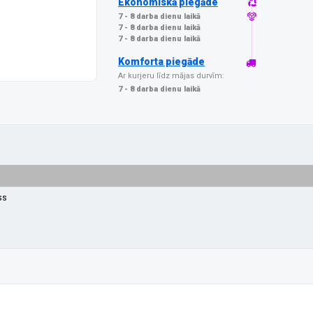
Ekonomiskā piegāde
7 - 8 darba dienu laikā
7 - 8 darba dienu laikā
7 - 8 darba dienu laikā
Komforta piegāde
Ar kurjeru līdz mājas durvīm:
7 - 8 darba dienu laikā
ss