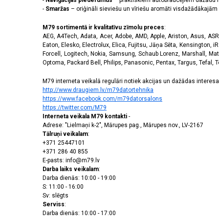
-
Navigācijas piederumus
– praktiskiem autobraucējiem dažādu m
-
Smaržas
– oriģināli sieviešu un vīriešu aromāti visdažādākaj
M79 sortimentā ir kvalitatīvu zīmolu preces
:
AEG, A4Tech, Adata, Acer, Adobe, AMD, Apple, Ariston, Asus, ASRoc
Eaton, Elesko, Electrolux, Elica, Fujitsu, Jāņa Sēta, Kensington, iR
Forcell, Logitech, Nokia, Samsung, Schaub Lorenz, Marshall, Mat
Optoma, Packard Bell, Philips, Panasonic, Pentax, Targus, Tefal, 
M79 interneta veikalā regulāri notiek akcijas un dažādas interesan
http://www.draugiem.lv/m79datortehnika
https://www.facebook.com/m79datorsalons
https://twitter.com/M79
Interneta veikala M79 kontakti
-
Adrese: "Lielmaņi k-2", Mārupes pag., Mārupes nov., LV-2167
Tālruņi veikalam
:
+371 25447101
+371 286 40 855
E-pasts: info@m79.lv
Darba laiks veikalam
:
Darba dienās: 10:00 - 19:00
S: 11:00 - 16:00
Sv: slēgts
Serviss
:
Darba dienās: 10:00 - 17:00