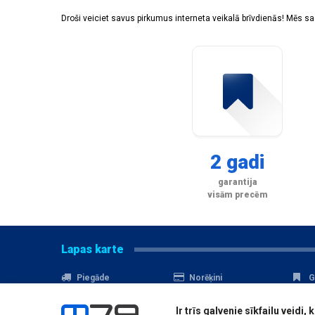
Droši veiciet savus pirkumus interneta veikalā brīvdienās! Mēs 
2 gadi
garantija
visām precēm
Lapas karte
Piegāde
Norēķini
G
Nomaksa
Kontakti
A
Ir trīs galvenie sīkfailu veid
Akcijas
Serviss
D