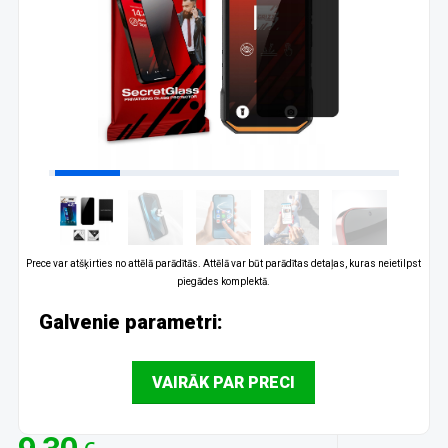
Prece var atšķirties no attēlā parādītās. Attēlā var būt parādītas detaļas, kuras neietilpst
piegādes komplektā.
Galvenie parametri:
VAIRĀK PAR PRECI