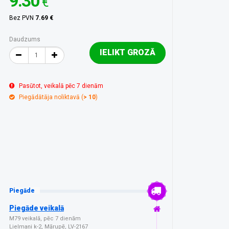
9.30
€
Bez PVN
7.69 €
Daudzums
IELIKT GROZĀ
Pasūtot, veikalā pēc 7 dienām
Piegādātāja noliktavā (
> 10
)
Piegāde
Piegāde veikalā
M79 veikalā, pēc 7 dienām
Lielmaņi k-2, Mārupē, LV-2167