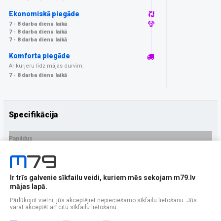
Ekonomiskā piegāde
7 - 8 darba dienu laikā
7 - 8 darba dienu laikā
7 - 8 darba dienu laikā
Komforta piegāde
Ar kurjeru līdz mājas durvīm:
7 - 8 darba dienu laikā
Specifikācija
Papildus
Ražotājs
GrizzGlass
PRECES APRAKSTS
Ir trīs galvenie sīkfailu veidi, kuriem mēs sekojam m79.lv
EAN - 5906146479937
mājas lapā.
Pārlūkojot vietni, jūs akceptējiet nepieciešamo sīkfailu lietošanu. Jūs
varat akceptēt arī citu sīkfailu lietošanu.