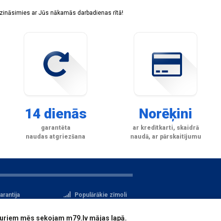
sazināsimies ar Jūs nākamās darbadienas rītā!
14 dienās
Norēķini
garantēta
ar kredītkarti, skaidrā
naudas atgriezšana
naudā, ar pārskaitījumu
arantija
Populārākie zīmoli
tteikuma tiesības
Privātuma politika
i, kuriem mēs sekojam m79.lv mājas lapā.
atu aizsardzība
Reģistrācija