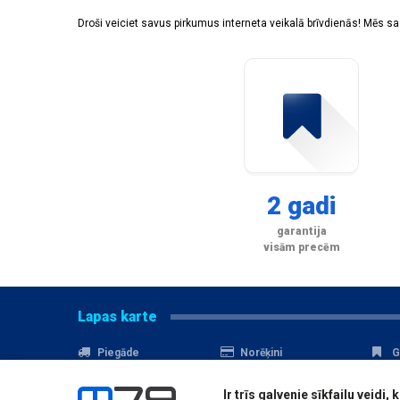
Droši veiciet savus pirkumus interneta veikalā brīvdienās! Mēs 
2 gadi
garantija
visām precēm
Lapas karte
Piegāde
Norēķini
G
Nomaksa
Kontakti
A
Ir trīs galvenie sīkfailu veid
Akcijas
Serviss
D