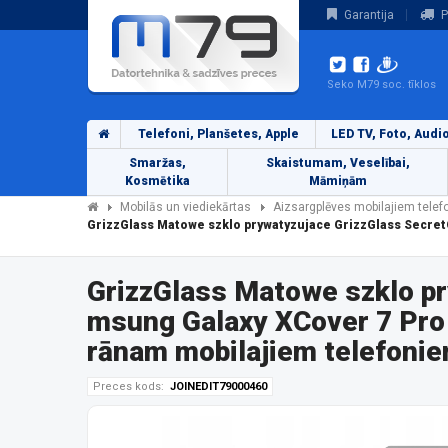
Garantija
P
Seko M79 soc. tīklos
Telefoni, Planšetes, Apple
LED TV, Foto, Audi
Smaržas,
Skaistumam, Veselībai,
Kosmētika
Māmiņām
Mobilās un viediekārtas
Aizsargplēves mobilajiem tele
GrizzGlass Matowe szklo prywatyzujace GrizzGlass Secre
GrizzGlass Matowe szklo pr
msung Galaxy XCover 7 Pro
rānam mobilajiem telefoni
Preces kods:
JOINEDIT79000460