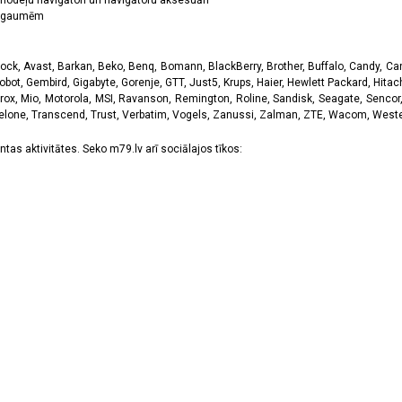
odeļu navigātori un navigātoru aksesuāri
ām gaumēm
k, Avast, Barkan, Beko, Benq, Bomann, BlackBerry, Brother, Buffalo, Candy, Canon
obot, Gembird, Gigabyte, Gorenje, GTT, Just5, Krups, Haier, Hewlett Packard, Hitachi
rox, Mio, Motorola, MSI, Ravanson, Remington, Roline, Sandisk, Seagate, Sencor,
Telone, Transcend, Trust, Verbatim, Vogels, Zanussi, Zalman, ZTE, Wacom, Western
tas aktivitātes. Seko m79.lv arī sociālajos tīkos: