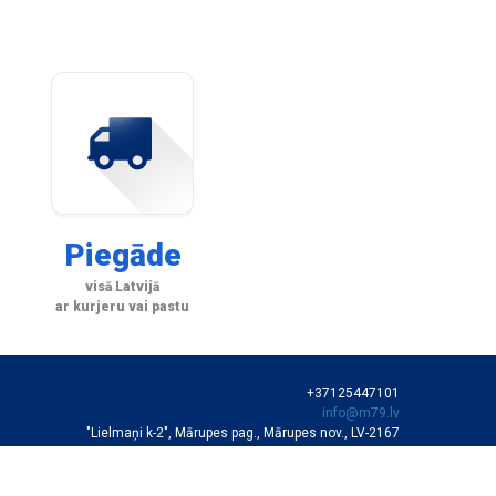
Piegāde
visā Latvijā
ar kurjeru vai pastu
+37125447101
info@m79.lv
"Lielmaņi k-2", Mārupes pag., Mārupes nov., LV-2167
SIA "M79"