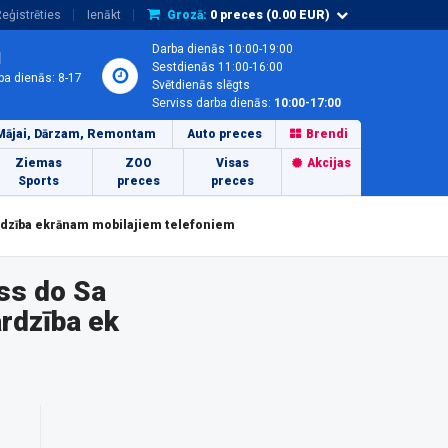
eģistrēties
Ienākt
Grozā:
0
preces (
0.00
EUR)
Darba dienās 10:00-19:00
1
Sestdienās 11:00-16:00
ba dienās: 8-17
Svētdienās slēgts
Serviss darba dienās:
10:00-17:00
Mājai, Dārzam, Remontam
Auto preces
Brendi
Ziemas
ZOO
Visas
Akcijas
Sports
preces
preces
rdzība ekrānam mobilajiem telefoniem
ss do Sa
rdzība ek