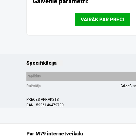
Galvenie parametri:
VAIRĀK PAR PRECI
Specifikācija
Papildus
Ražotājs
GrizzGla
PRECES APRAKSTS
EAN - 5906146479739
Par M79 internetveikalu