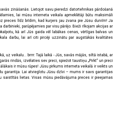
 savās zināšanās. Lietojot savu pieredzi datortehnikas pārdošanā
vēlamies, lai mūsu interneta veikala apmeklētāji būtu maksimāli
z preces līdz brīdim, kad kurjers jau zvana pie Jūsu durvīm! Ja
 darbinieki, parūpējamies par visu pārējo. Bieži rīkojam akcijas ar
pkalpotu, kā arī Jūs gaida vēl labākas cenas, vērtīgas balvas un
a darbu, lai arī citi pircēji uzzinātu par augstākās kvalitātes
 uz veikalu... brrrr. Tajā laikā - Jūs, savās mājās, siltā istabā, ar
rās rindās, izvēlaties sev preci, spiežot taustiņu „Pirkt” un preci
tālākais ir mūsu rūpes! Jūsu pirkums interneta veikalā ir veikts un
u garantija. Lai atvieglotu Jūsu dzīvi – mums ir savs garantijas
ju saistītās lietas. Visas mūsu piedāvājuma preces ir pieejamas