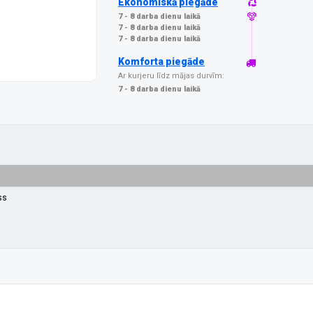
Ekonomiskā piegāde
7 - 8 darba dienu laikā
7 - 8 darba dienu laikā
7 - 8 darba dienu laikā
Komforta piegāde
Ar kurjeru līdz mājas durvīm:
7 - 8 darba dienu laikā
ss