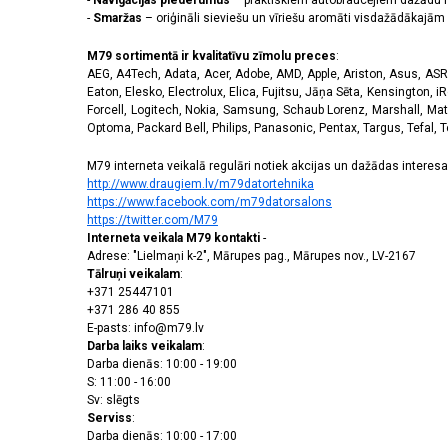
-
Navigācijas piederumus
– praktiskiem autobraucējiem dažādu m
-
Smaržas
– oriģināli sieviešu un vīriešu aromāti visdažādākaj
M79 sortimentā ir kvalitatīvu zīmolu preces
:
AEG, A4Tech, Adata, Acer, Adobe, AMD, Apple, Ariston, Asus, ASRoc
Eaton, Elesko, Electrolux, Elica, Fujitsu, Jāņa Sēta, Kensington, iR
Forcell, Logitech, Nokia, Samsung, Schaub Lorenz, Marshall, Mat
Optoma, Packard Bell, Philips, Panasonic, Pentax, Targus, Tefal, 
M79 interneta veikalā regulāri notiek akcijas un dažādas interesan
http://www.draugiem.lv/m79datortehnika
https://www.facebook.com/m79datorsalons
https://twitter.com/M79
Interneta veikala M79 kontakti
-
Adrese: "Lielmaņi k-2", Mārupes pag., Mārupes nov., LV-2167
Tālruņi veikalam
:
+371 25447101
+371 286 40 855
E-pasts: info@m79.lv
Darba laiks veikalam
:
Darba dienās: 10:00 - 19:00
S: 11:00 - 16:00
Sv: slēgts
Serviss
:
Darba dienās: 10:00 - 17:00