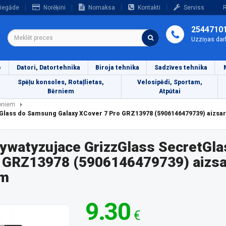
iegāde
Norēķini
Nomaksa
Kontakti
Serviss
R
2544710
Uzziņas dar
o
Datori, Datortehnika
Biroja tehnika
Sadzīves tehnika
Spēļu konsoles, Rotaļlietas,
Velosipēdi, Sportam,
Bērniem
Atpūtai
foniem
tGlass do Samsung Galaxy XCover 7 Pro GRZ13978 (5906146479739) aizsa
ywatyzujace GrizzGlass SecretGla
 GRZ13978 (5906146479739) aizsa
em
9.30
€