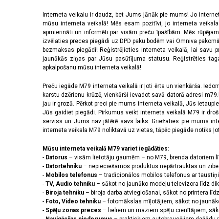
Interneta veikalu ir daudz, bet Jums jānāk pie mums! Jo interne
mūsu interneta veikalā! Mēs esam pozitīvi, jo interneta veikal
apmierināti un informēti par visām preču īpašībām. Mēs rūpējam
izvēlaties preces piegādi uz DPD paku bodēm vai Omniva pakomātiem,
bezmaksas piegādi! Reģistrējieties interneta veikalā, lai savu 
jaunākās ziņas par Jūsu pasūtījuma statusu. Reģistrēties tagad
apkalpošanu mūsu interneta veikalā!
Preču iegāde M79 interneta veikalā ir ļoti ērta un vienkārša. Iedomā
karstu dzērienu krūzē, vienkārši ievadot savā datorā adresi m79.lv
jau ir grozā. Pērkot preci pie mums interneta veikalā, Jūs ietaupi
Jūs gaidiet piegādi. Pirkumus veikt interneta veikalā M79 ir dr
serviss un Jums nav jātērē savs laiks. Griežaties pie mums int
interneta veikala M79 noliktavā uz vietas, tāpēc piegāde notiks ļoti
Mūsu interneta veikalā M79 variet iegādāties
:
-
Datorus
– visām lietotāju gaumēm – no M79, brenda datoriem l
-
Datortehniku
– nepieciešamos produktus nepārtrauktas un zibe
-
Mobilos telefonus
– tradicionālos mobilos telefonus ar tausti
-
TV, Audio tehniku
– sākot no jaunāko modeļu televizora līdz di
-
Biroja tehniku
– biroja darba atvieglošanai, sākot no printera lī
-
Foto, Video tehniku
– fotomākslas mīļotājiem, sākot no jaunāk
-
Spēļu zonas preces
– lieliem un maziem spēļu cienītājiem, sāk