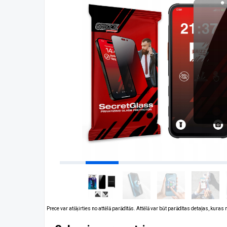
Prece var atšķirties no attēlā parādītās. Attēlā var būt parādītas detaļas, kuras