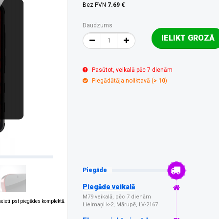
Bez PVN
7.69 €
Daudzums
IELIKT GROZĀ
Pasūtot, veikalā pēc 7 dienām
Piegādātāja noliktavā (
> 10
)
Piegāde
Piegāde veikalā
M79 veikalā, pēc 7 dienām
 neietilpst piegādes komplektā.
Lielmaņi k-2, Mārupē, LV-2167