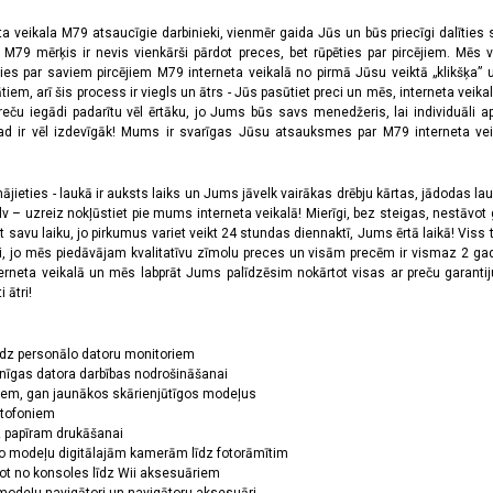
ta veikala M79 atsaucīgie darbinieki, vienmēr gaida Jūs un būs priecīgi dalīties
a M79 mērķis ir nevis vienkārši pārdot preces, bet rūpēties par pircējiem. Mēs 
ies par saviem pircējiem M79 interneta veikalā no pirmā Jūsu veiktā „klikšķa” u
 arī šis process ir viegls un ātrs - Jūs pasūtiet preci un mēs, interneta veikala
preču iegādi padarītu vēl ērtāku, jo Jums būs savs menedžeris, lai individuāli a
 ir vēl izdevīgāk! Mums ir svarīgas Jūsu atsauksmes par M79 interneta veikal
jieties - laukā ir auksts laiks un Jums jāvelk vairākas drēbju kārtas, jādodas laukā,
 – uzreiz nokļūstiet pie mums interneta veikalā! Mierīgi, bez steigas, nestāvot ga
et savu laiku, jo pirkumus variet veikt 24 stundas diennaktī, Jums ērtā laikā! Viss 
oši, jo mēs piedāvājam kvalitatīvu zīmolu preces un visām precēm ir vismaz 2 gad
erneta veikalā un mēs labprāt Jums palīdzēsim nokārtot visas ar preču garanti
 ātri!
īdz personālo datoru monitoriem
nīgas datora darbības nodrošināšanai
ņiem, gan jaunākos skārienjūtīgos modeļus
ktofoniem
dz papīram drukāšanai
o modeļu digitālajām kamerām līdz fotorāmītim
ot no konsoles līdz Wii aksesuāriem