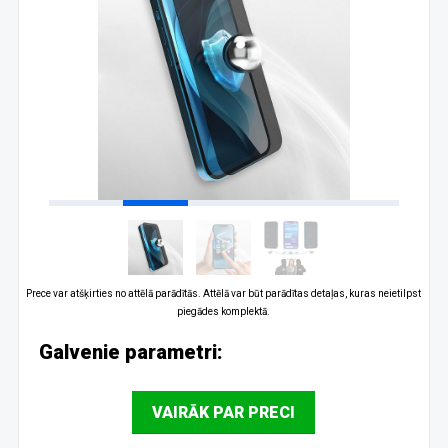
Prece var atšķirties no attēlā parādītās. Attēlā var būt parādītas detaļas, kuras neietilpst
piegādes komplektā.
Galvenie parametri:
VAIRĀK PAR PRECI