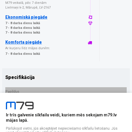
M79 veikalā, pēc 7 dienām
Lielmaņi k-2, Mārupē, LV-2167
Ekonomiskā piegāde
7 - 8 darba dienu laikā
7 - 8 darba dienu laikā
7 - 8 darba dienu laikā
Komforta piegāde
Ar kurjeru līdz mājas durvīm:
7 - 8 darba dienu laikā
Specifikācija
Papildus
Ražotājs
GrizzGlass
PRECES APRAKSTS
Ir trīs galvenie sīkfailu veidi, kuriem mēs sekojam m79.lv
EAN - 5906146483521
mājas lapā.
Pārlūkojot vietni, jūs akceptējiet nepieciešamo sīkfailu lietošanu. Jūs