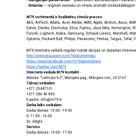
-
Navigācijas piederumus
– praktiskiem autobraucējiem dažādu m
-
Smaržas
– oriģināli sieviešu un vīriešu aromāti visdažādākaj
M79 sortimentā ir kvalitatīvu zīmolu preces
:
AEG, A4Tech, Adata, Acer, Adobe, AMD, Apple, Ariston, Asus, ASRoc
Eaton, Elesko, Electrolux, Elica, Fujitsu, Jāņa Sēta, Kensington, iR
Forcell, Logitech, Nokia, Samsung, Schaub Lorenz, Marshall, Mat
Optoma, Packard Bell, Philips, Panasonic, Pentax, Targus, Tefal, 
M79 interneta veikalā regulāri notiek akcijas un dažādas interesan
http://www.draugiem.lv/m79datortehnika
https://www.facebook.com/m79datorsalons
https://twitter.com/M79
Interneta veikala M79 kontakti
-
Adrese: "Lielmaņi k-2", Mārupes pag., Mārupes nov., LV-2167
Tālruņi veikalam
:
+371 25447101
+371 286 40 855
E-pasts: info@m79.lv
Darba laiks veikalam
:
Darba dienās: 10:00 - 19:00
S: 11:00 - 16:00
Sv: slēgts
Serviss
:
Darba dienās: 10:00 - 17:00