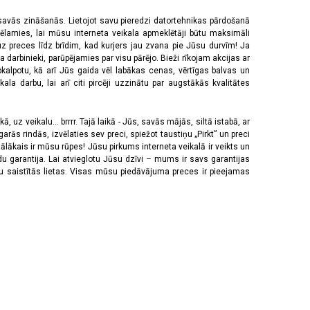
 savās zināšanās. Lietojot savu pieredzi datortehnikas pārdošanā
vēlamies, lai mūsu interneta veikala apmeklētāji būtu maksimāli
z preces līdz brīdim, kad kurjers jau zvana pie Jūsu durvīm! Ja
 darbinieki, parūpējamies par visu pārējo. Bieži rīkojam akcijas ar
pkalpotu, kā arī Jūs gaida vēl labākas cenas, vērtīgas balvas un
a darbu, lai arī citi pircēji uzzinātu par augstākās kvalitātes
 uz veikalu... brrrr. Tajā laikā - Jūs, savās mājās, siltā istabā, ar
rās rindās, izvēlaties sev preci, spiežot taustiņu „Pirkt” un preci
tālākais ir mūsu rūpes! Jūsu pirkums interneta veikalā ir veikts un
u garantija. Lai atvieglotu Jūsu dzīvi – mums ir savs garantijas
ju saistītās lietas. Visas mūsu piedāvājuma preces ir pieejamas