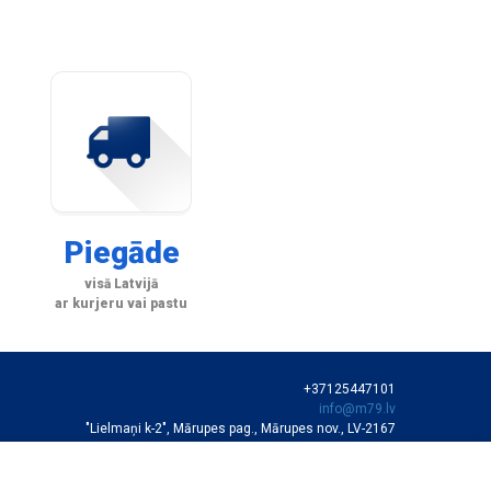
Piegāde
visā Latvijā
ar kurjeru vai pastu
+37125447101
info@m79.lv
"Lielmaņi k-2", Mārupes pag., Mārupes nov., LV-2167
SIA "M79"