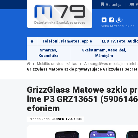
Garantija
P
Seko M79 soc. tīklos
Telefoni, Planšetes, Apple
LED TV, Foto, Audi
Smaržas,
Skaistumam, Veselībai,
Kosmētika
Māmiņām
Mobilās un viediekārtas
Aizsargplēves mobilajiem tele
GrizzGlass Matowe szklo prywatyzujace GrizzGlass Secre
GrizzGlass Matowe szklo p
lme P3 GRZ13651 (59061464
efoniem
Preces kods:
JOINEDIT79071315