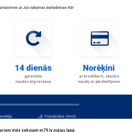
sazināsimies ar Jūs nākamās darbadienas rītā!
14 dienās
Norēķini
garantēta
ar kredītkarti, skaidrā
naudas atgriezšana
naudā, ar pārskaitījumu
arantija
Populārākie zīmoli
tteikuma tiesības
Privātuma politika
i, kuriem mēs sekojam m79.lv mājas lapā.
atu aizsardzība
Reģistrācija