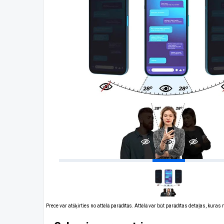
Prece var atšķirties no attēlā parādītās. Attēlā var būt parādītas detaļas, kuras