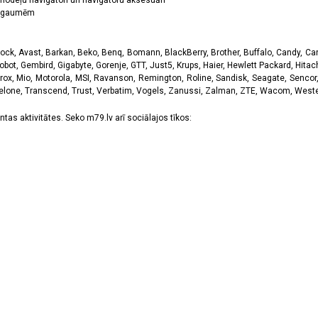
odeļu navigātori un navigātoru aksesuāri
ām gaumēm
k, Avast, Barkan, Beko, Benq, Bomann, BlackBerry, Brother, Buffalo, Candy, Canon
obot, Gembird, Gigabyte, Gorenje, GTT, Just5, Krups, Haier, Hewlett Packard, Hitachi
rox, Mio, Motorola, MSI, Ravanson, Remington, Roline, Sandisk, Seagate, Sencor,
Telone, Transcend, Trust, Verbatim, Vogels, Zanussi, Zalman, ZTE, Wacom, Western
tas aktivitātes. Seko m79.lv arī sociālajos tīkos: