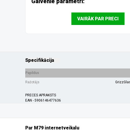
Galvenie parametri:
VAIRĀK PAR PRECI
Specifikācija
Papildus
Ražotājs
GrizzGla
PRECES APRAKSTS
EAN - 5906146477636
Par M79 internetveikalu