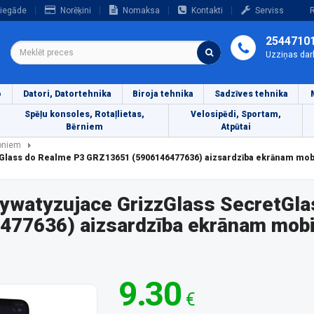
iegāde
Norēķini
Nomaksa
Kontakti
Serviss
R
2544710
Uzziņas dar
o
Datori, Datortehnika
Biroja tehnika
Sadzīves tehnika
Spēļu konsoles, Rotaļlietas,
Velosipēdi, Sportam,
Bērniem
Atpūtai
foniem
tGlass do Realme P3 GRZ13651 (5906146477636) aizsardzība ekrānam mob
rywatyzujace GrizzGlass SecretGla
77636) aizsardzība ekrānam mobil
9.30
€