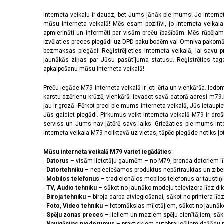
Interneta veikalu ir daudz, bet Jums jānāk pie mums! Jo interne
mūsu interneta veikalā! Mēs esam pozitīvi, jo interneta veikal
apmierināti un informēti par visām preču īpašībām. Mēs rūpējam
izvēlaties preces piegādi uz DPD paku bodēm vai Omniva pakomātiem,
bezmaksas piegādi! Reģistrējieties interneta veikalā, lai savu 
jaunākās ziņas par Jūsu pasūtījuma statusu. Reģistrēties tagad
apkalpošanu mūsu interneta veikalā!
Preču iegāde M79 interneta veikalā ir ļoti ērta un vienkārša. Iedomā
karstu dzērienu krūzē, vienkārši ievadot savā datorā adresi m79.lv
jau ir grozā. Pērkot preci pie mums interneta veikalā, Jūs ietaupi
Jūs gaidiet piegādi. Pirkumus veikt interneta veikalā M79 ir dr
serviss un Jums nav jātērē savs laiks. Griežaties pie mums int
interneta veikala M79 noliktavā uz vietas, tāpēc piegāde notiks ļoti
Mūsu interneta veikalā M79 variet iegādāties
:
-
Datorus
– visām lietotāju gaumēm – no M79, brenda datoriem l
-
Datortehniku
– nepieciešamos produktus nepārtrauktas un zibe
-
Mobilos telefonus
– tradicionālos mobilos telefonus ar tausti
-
TV, Audio tehniku
– sākot no jaunāko modeļu televizora līdz di
-
Biroja tehniku
– biroja darba atvieglošanai, sākot no printera lī
-
Foto, Video tehniku
– fotomākslas mīļotājiem, sākot no jaunāk
-
Spēļu zonas preces
– lieliem un maziem spēļu cienītājiem, sāk