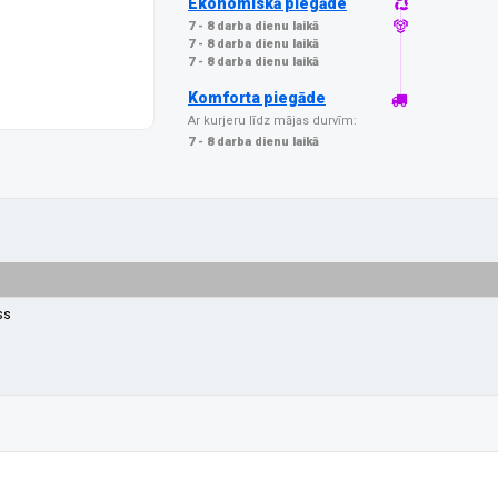
Ekonomiskā piegāde
7 - 8 darba dienu laikā
7 - 8 darba dienu laikā
7 - 8 darba dienu laikā
Komforta piegāde
Ar kurjeru līdz mājas durvīm:
7 - 8 darba dienu laikā
ss