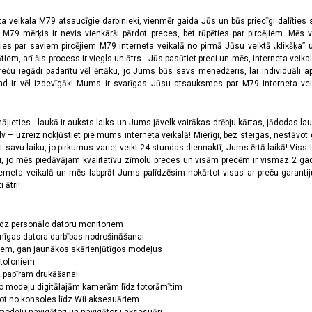
ta veikala M79 atsaucīgie darbinieki, vienmēr gaida Jūs un būs priecīgi dalīties
a M79 mērķis ir nevis vienkārši pārdot preces, bet rūpēties par pircējiem. Mēs 
ies par saviem pircējiem M79 interneta veikalā no pirmā Jūsu veiktā „klikšķa” u
 arī šis process ir viegls un ātrs - Jūs pasūtiet preci un mēs, interneta veikala
preču iegādi padarītu vēl ērtāku, jo Jums būs savs menedžeris, lai individuāli a
 ir vēl izdevīgāk! Mums ir svarīgas Jūsu atsauksmes par M79 interneta veikal
jieties - laukā ir auksts laiks un Jums jāvelk vairākas drēbju kārtas, jādodas laukā,
 – uzreiz nokļūstiet pie mums interneta veikalā! Mierīgi, bez steigas, nestāvot ga
et savu laiku, jo pirkumus variet veikt 24 stundas diennaktī, Jums ērtā laikā! Viss 
oši, jo mēs piedāvājam kvalitatīvu zīmolu preces un visām precēm ir vismaz 2 gad
erneta veikalā un mēs labprāt Jums palīdzēsim nokārtot visas ar preču garanti
 ātri!
īdz personālo datoru monitoriem
nīgas datora darbības nodrošināšanai
ņiem, gan jaunākos skārienjūtīgos modeļus
ktofoniem
dz papīram drukāšanai
o modeļu digitālajām kamerām līdz fotorāmītim
ot no konsoles līdz Wii aksesuāriem