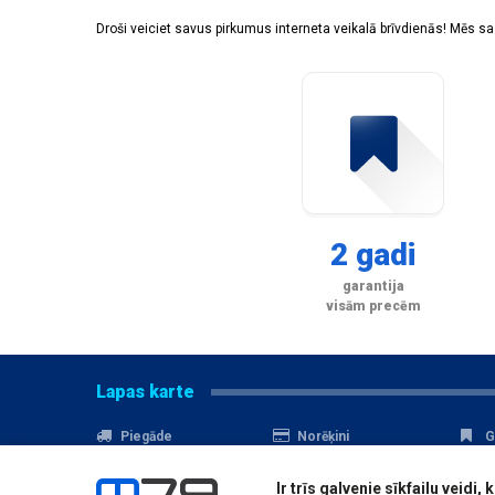
Droši veiciet savus pirkumus interneta veikalā brīvdienās! Mēs 
2 gadi
garantija
visām precēm
Lapas karte
Piegāde
Norēķini
G
Nomaksa
Kontakti
A
Ir trīs galvenie sīkfailu veid
Akcijas
Serviss
D