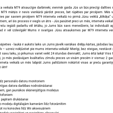
ta veikala M79 atsaucīgie darbinieki, vienmēr gaida Jūs un būs priecīgi dalīties
a M79 mērķis ir nevis vienkārši pārdot preces, bet rūpēties par pircējiem. Mēs 
ies par saviem pircējiem M79 interneta veikalā no pirmā Jūsu veiktā „klikšķa” u
 arī šis process ir viegls un ātrs - Jūs pasūtiet preci un mēs, interneta veikala
preču iegādi padarītu vēl ērtāku, jo Jums būs savs menedžeris, lai individuāli a
 ir vēl izdevīgāk! Mums ir svarīgas Jūsu atsauksmes par M79 interneta veikal
jieties - laukā ir auksts laiks un Jums jāvelk vairākas drēbju kārtas, jādodas laukā,
 – uzreiz nokļūstiet pie mums interneta veikalā! Mierīgi, bez steigas, nestāvot ga
et savu laiku, jo pirkumus variet veikt 24 stundas diennaktī, Jums ērtā laikā! Viss 
oši, jo mēs piedāvājam kvalitatīvu zīmolu preces un visām precēm ir vismaz 2 gad
erneta veikalā un mēs labprāt Jums palīdzēsim nokārtot visas ar preču garanti
 ātri!
īdz personālo datoru monitoriem
nīgas datora darbības nodrošināšanai
ņiem, gan jaunākos skārienjūtīgos modeļus
ktofoniem
dz papīram drukāšanai
o modeļu digitālajām kamerām līdz fotorāmītim
ot no konsoles līdz Wii aksesuāriem