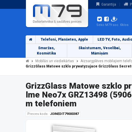
Garantija
P
Seko M79 soc. tīklos
Telefoni, Planšetes, Apple
LED TV, Foto, Audi
Smaržas,
Skaistumam, Veselībai,
Kosmētika
Māmiņām
Mobilās un viediekārtas
Aizsargplēves mobilajiem tele
GrizzGlass Matowe szklo prywatyzujace GrizzGlass Secre
GrizzGlass Matowe szklo p
lme Neo7x GRZ13498 (59061
m telefoniem
Preces kods:
JOINEDIT79000387