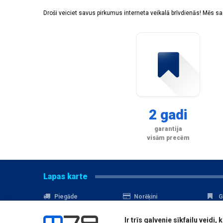
Droši veiciet savus pirkumus interneta veikalā brīvdienās! Mēs 
2 gadi
garantija
visām precēm
Lapas karte
Piegāde
Norēķini
G
Nomaksa
Kontakti
A
Ir trīs galvenie sīkfailu veid
Akcijas
Serviss
D