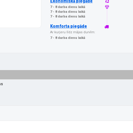
Ekonomiskā piegāde
7 - 8 darba dienu laikā
7 - 8 darba dienu laikā
7 - 8 darba dienu laikā
Komforta piegāde
Ar kurjeru līdz mājas durvīm:
7 - 8 darba dienu laikā
ss