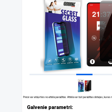
Prece var atšķirties no attēlā parādītās. Attēlā var būt parādītas detaļas, kuras
Galvenie parametri: