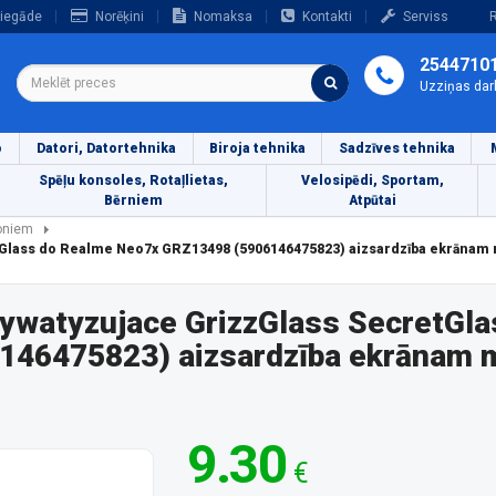
iegāde
Norēķini
Nomaksa
Kontakti
Serviss
R
2544710
Uzziņas dar
o
Datori, Datortehnika
Biroja tehnika
Sadzīves tehnika
Spēļu konsoles, Rotaļlietas,
Velosipēdi, Sportam,
Bērniem
Atpūtai
foniem
tGlass do Realme Neo7x GRZ13498 (5906146475823) aizsardzība ekrānam
rywatyzujace GrizzGlass SecretGla
46475823) aizsardzība ekrānam m
9.30
€