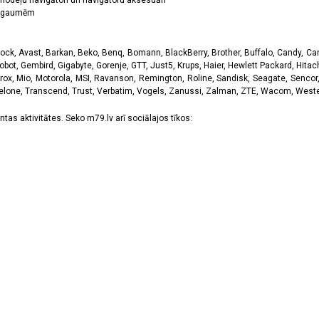
odeļu navigātori un navigātoru aksesuāri
ām gaumēm
k, Avast, Barkan, Beko, Benq, Bomann, BlackBerry, Brother, Buffalo, Candy, Canon
obot, Gembird, Gigabyte, Gorenje, GTT, Just5, Krups, Haier, Hewlett Packard, Hitachi
rox, Mio, Motorola, MSI, Ravanson, Remington, Roline, Sandisk, Seagate, Sencor,
Telone, Transcend, Trust, Verbatim, Vogels, Zanussi, Zalman, ZTE, Wacom, Western
tas aktivitātes. Seko m79.lv arī sociālajos tīkos: