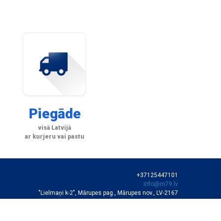
Piegāde
visā Latvijā
ar kurjeru vai pastu
+37125447101
info@m79.lv
"Lielmaņi k-2", Mārupes pag., Mārupes nov., LV-2167
SIA "M79"