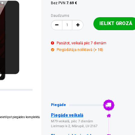
Bez PVN
7.69 €
Daudzums
IELIKT GROZĀ
Pasūtot, veikalā pēc 7 dienām
Piegādātāja noliktavā (
> 10
)
Piegāde
Piegāde veikalā
 neietilpst piegādes komplektā.
M79 veikalā, pēc 7 dienām
Lielmaņi k-2, Mārupē, LV-2167