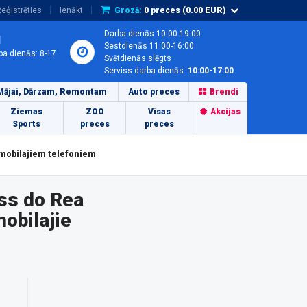
eģistrēties
Ienākt
Grozā:
0
preces (
0.00
EUR)
Darba dienās 10:00-19:00
1
Sestdienās 11:00-16:00
ba dienās: 8-17
Svētdienās slēgts
Serviss darba dienās:
10:00-17:00
Mājai, Dārzam, Remontam
Auto preces
Brendi
Ziemas
ZOO
Visas
Akcijas
Sports
preces
preces
 mobilajiem telefoniem
ss do Rea
obilajie