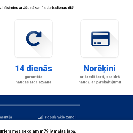
sazināsimies ar Jūs nākamās darbadienas rītā!
14 dienās
Norēķini
garantēta
ar kredītkarti, skaidrā
naudas atgriezšana
naudā, ar pārskaitījumu
arantija
Populārākie zīmoli
tteikuma tiesības
Privātuma politika
i, kuriem mēs sekojam m79.lv mājas lapā.
atu aizsardzība
Reģistrācija