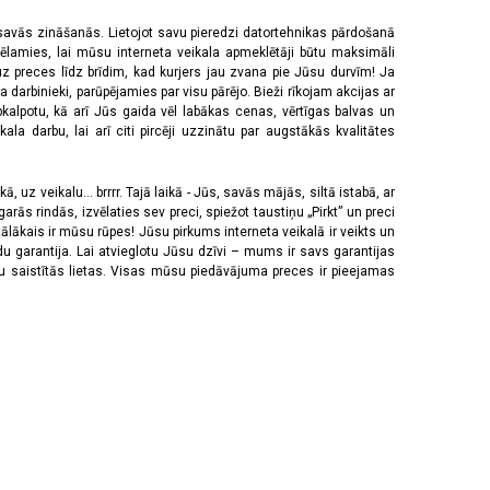
 savās zināšanās. Lietojot savu pieredzi datortehnikas pārdošanā
vēlamies, lai mūsu interneta veikala apmeklētāji būtu maksimāli
z preces līdz brīdim, kad kurjers jau zvana pie Jūsu durvīm! Ja
 darbinieki, parūpējamies par visu pārējo. Bieži rīkojam akcijas ar
pkalpotu, kā arī Jūs gaida vēl labākas cenas, vērtīgas balvas un
a darbu, lai arī citi pircēji uzzinātu par augstākās kvalitātes
 uz veikalu... brrrr. Tajā laikā - Jūs, savās mājās, siltā istabā, ar
rās rindās, izvēlaties sev preci, spiežot taustiņu „Pirkt” un preci
tālākais ir mūsu rūpes! Jūsu pirkums interneta veikalā ir veikts un
u garantija. Lai atvieglotu Jūsu dzīvi – mums ir savs garantijas
ju saistītās lietas. Visas mūsu piedāvājuma preces ir pieejamas