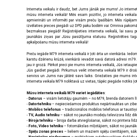
Interneta veikalu ir daudz, bet Jums jānāk pie mums! Jo interne
mūsu interneta veikalā! Mēs esam pozitīvi, jo interneta veikal
apmierināti un informēti par visām preču īpašībām. Mēs rūpējam
izvēlaties preces piegādi uz DPD paku bodēm vai Omniva pakomātiem,
bezmaksas piegādi! Reģistrējieties interneta veikalā, lai savu 
jaunākās ziņas par Jūsu pasūtījuma statusu. Reģistrēties tagad
apkalpošanu mūsu interneta veikalā!
Preču iegāde M79 interneta veikalā ir ļoti ērta un vienkārša. Iedomā
karstu dzērienu krūzē, vienkārši ievadot savā datorā adresi m79.lv
jau ir grozā. Pērkot preci pie mums interneta veikalā, Jūs ietaupi
Jūs gaidiet piegādi. Pirkumus veikt interneta veikalā M79 ir dr
serviss un Jums nav jātērē savs laiks. Griežaties pie mums int
interneta veikala M79 noliktavā uz vietas, tāpēc piegāde notiks ļoti
Mūsu interneta veikalā M79 variet iegādāties
:
-
Datorus
– visām lietotāju gaumēm – no M79, brenda datoriem l
-
Datortehniku
– nepieciešamos produktus nepārtrauktas un zibe
-
Mobilos telefonus
– tradicionālos mobilos telefonus ar tausti
-
TV, Audio tehniku
– sākot no jaunāko modeļu televizora līdz di
-
Biroja tehniku
– biroja darba atvieglošanai, sākot no printera lī
-
Foto, Video tehniku
– fotomākslas mīļotājiem, sākot no jaunāk
-
Spēļu zonas preces
– lieliem un maziem spēļu cienītājiem, sāk