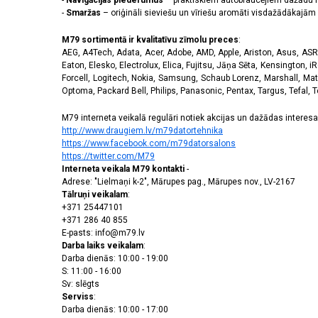
-
Navigācijas piederumus
– praktiskiem autobraucējiem dažādu m
-
Smaržas
– oriģināli sieviešu un vīriešu aromāti visdažādākaj
M79 sortimentā ir kvalitatīvu zīmolu preces
:
AEG, A4Tech, Adata, Acer, Adobe, AMD, Apple, Ariston, Asus, ASRoc
Eaton, Elesko, Electrolux, Elica, Fujitsu, Jāņa Sēta, Kensington, iR
Forcell, Logitech, Nokia, Samsung, Schaub Lorenz, Marshall, Mat
Optoma, Packard Bell, Philips, Panasonic, Pentax, Targus, Tefal, 
M79 interneta veikalā regulāri notiek akcijas un dažādas interesan
http://www.draugiem.lv/m79datortehnika
https://www.facebook.com/m79datorsalons
https://twitter.com/M79
Interneta veikala M79 kontakti
-
Adrese: "Lielmaņi k-2", Mārupes pag., Mārupes nov., LV-2167
Tālruņi veikalam
:
+371 25447101
+371 286 40 855
E-pasts: info@m79.lv
Darba laiks veikalam
:
Darba dienās: 10:00 - 19:00
S: 11:00 - 16:00
Sv: slēgts
Serviss
:
Darba dienās: 10:00 - 17:00