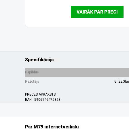
VAIRĀK PAR PRECI
Specifikācija
Papildus
Ražotājs
GrizzGla
PRECES APRAKSTS
EAN - 5906146475823
Par M79 internetveikalu