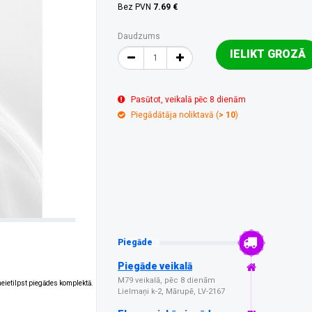
Bez PVN
7.69 €
Daudzums
IELIKT GROZĀ
Pasūtot, veikalā pēc 8 dienām
Piegādātāja noliktavā (
> 10
)
Piegāde
Piegāde veikalā
M79 veikalā, pēc 8 dienām
 neietilpst piegādes komplektā.
Lielmaņi k-2, Mārupē, LV-2167