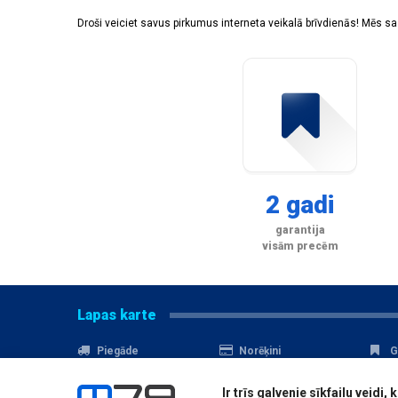
Droši veiciet savus pirkumus interneta veikalā brīvdienās! Mēs 
2 gadi
garantija
visām precēm
Lapas karte
Piegāde
Norēķini
G
Nomaksa
Kontakti
A
Ir trīs galvenie sīkfailu veid
Akcijas
Serviss
D