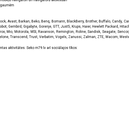
odeļu navigātori un navigātoru aksesuāri
ām gaumēm
k, Avast, Barkan, Beko, Benq, Bomann, BlackBerry, Brother, Buffalo, Candy, Canon
obot, Gembird, Gigabyte, Gorenje, GTT, Just5, Krups, Haier, Hewlett Packard, Hitachi
rox, Mio, Motorola, MSI, Ravanson, Remington, Roline, Sandisk, Seagate, Sencor,
Telone, Transcend, Trust, Verbatim, Vogels, Zanussi, Zalman, ZTE, Wacom, Western
tas aktivitātes. Seko m79.lv arī sociālajos tīkos: