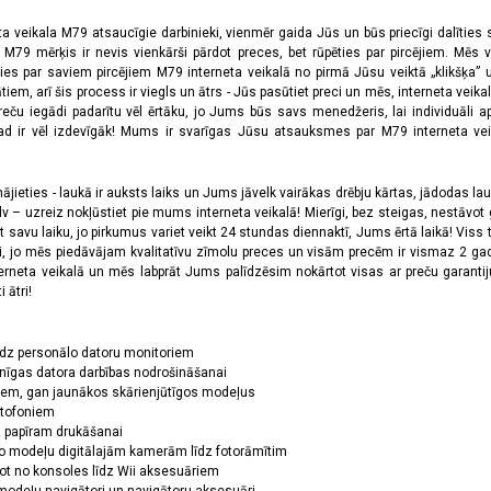
ta veikala M79 atsaucīgie darbinieki, vienmēr gaida Jūs un būs priecīgi dalīties
a M79 mērķis ir nevis vienkārši pārdot preces, bet rūpēties par pircējiem. Mēs 
ies par saviem pircējiem M79 interneta veikalā no pirmā Jūsu veiktā „klikšķa” u
 arī šis process ir viegls un ātrs - Jūs pasūtiet preci un mēs, interneta veikala
preču iegādi padarītu vēl ērtāku, jo Jums būs savs menedžeris, lai individuāli a
 ir vēl izdevīgāk! Mums ir svarīgas Jūsu atsauksmes par M79 interneta veikal
jieties - laukā ir auksts laiks un Jums jāvelk vairākas drēbju kārtas, jādodas laukā,
 – uzreiz nokļūstiet pie mums interneta veikalā! Mierīgi, bez steigas, nestāvot ga
et savu laiku, jo pirkumus variet veikt 24 stundas diennaktī, Jums ērtā laikā! Viss 
oši, jo mēs piedāvājam kvalitatīvu zīmolu preces un visām precēm ir vismaz 2 gad
erneta veikalā un mēs labprāt Jums palīdzēsim nokārtot visas ar preču garanti
 ātri!
īdz personālo datoru monitoriem
nīgas datora darbības nodrošināšanai
ņiem, gan jaunākos skārienjūtīgos modeļus
ktofoniem
dz papīram drukāšanai
o modeļu digitālajām kamerām līdz fotorāmītim
ot no konsoles līdz Wii aksesuāriem