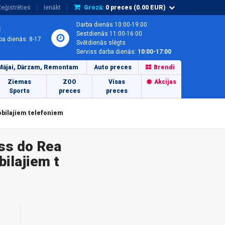
eģistrēties
Ienākt
Grozā:
0
preces (
0.00
EUR)
Darba dienās 10:00-19:00
1
Sestdienās 11:00-16:00
ba dienās: 8-17
Svētdienās slēgts
Serviss darba dienās:
10:00-17:00
Mājai, Dārzam, Remontam
Auto preces
Brendi
Ziemas
ZOO
Visas
Akcijas
Sports
preces
preces
obilajiem telefoniem
ss do Rea
ilajiem t