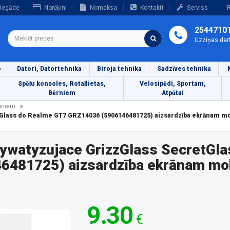
iegāde
Norēķini
Nomaksa
Kontakti
Serviss
R
2544710
Uzziņas dar
o
Datori, Datortehnika
Biroja tehnika
Sadzīves tehnika
Spēļu konsoles, Rotaļlietas,
Velosipēdi, Sportam,
Bērniem
Atpūtai
foniem
tGlass do Realme GT7 GRZ14036 (5906146481725) aizsardzība ekrānam m
rywatyzujace GrizzGlass SecretGla
481725) aizsardzība ekrānam mob
9.30
€