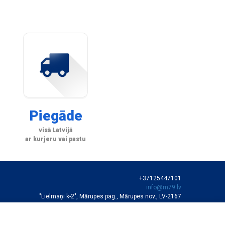
Piegāde
visā Latvijā
ar kurjeru vai pastu
+37125447101
info@m79.lv
"Lielmaņi k-2", Mārupes pag., Mārupes nov., LV-2167
SIA "M79"