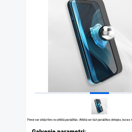
Prece var atšķirties no attēlā parādītās. Attēlā var būt parādītas detaļas, kuras
Galvenie parametri: