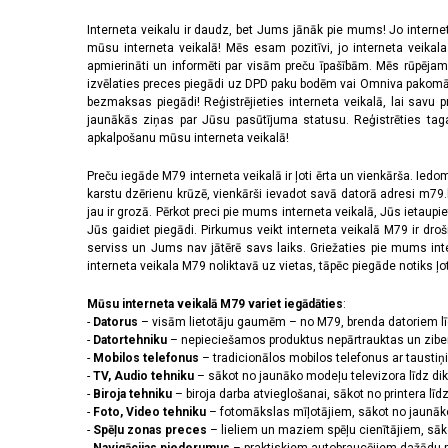
Interneta veikalu ir daudz, bet Jums jānāk pie mums! Jo interne
mūsu interneta veikalā! Mēs esam pozitīvi, jo interneta veikal
apmierināti un informēti par visām preču īpašībām. Mēs rūpējam
izvēlaties preces piegādi uz DPD paku bodēm vai Omniva pakomātiem,
bezmaksas piegādi! Reģistrējieties interneta veikalā, lai savu 
jaunākās ziņas par Jūsu pasūtījuma statusu. Reģistrēties tagad
apkalpošanu mūsu interneta veikalā!
Preču iegāde M79 interneta veikalā ir ļoti ērta un vienkārša. Iedomā
karstu dzērienu krūzē, vienkārši ievadot savā datorā adresi m79.lv
jau ir grozā. Pērkot preci pie mums interneta veikalā, Jūs ietaupi
Jūs gaidiet piegādi. Pirkumus veikt interneta veikalā M79 ir dr
serviss un Jums nav jātērē savs laiks. Griežaties pie mums int
interneta veikala M79 noliktavā uz vietas, tāpēc piegāde notiks ļoti
Mūsu interneta veikalā M79 variet iegādāties
:
-
Datorus
– visām lietotāju gaumēm – no M79, brenda datoriem l
-
Datortehniku
– nepieciešamos produktus nepārtrauktas un zibe
-
Mobilos telefonus
– tradicionālos mobilos telefonus ar tausti
-
TV, Audio tehniku
– sākot no jaunāko modeļu televizora līdz di
-
Biroja tehniku
– biroja darba atvieglošanai, sākot no printera lī
-
Foto, Video tehniku
– fotomākslas mīļotājiem, sākot no jaunāk
-
Spēļu zonas preces
– lieliem un maziem spēļu cienītājiem, sāk