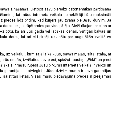
 savās zināšanās. Lietojot savu pieredzi datortehnikas pārdošanā
vēlamies, lai mūsu interneta veikala apmeklētāji būtu maksimāli
z preces līdz brīdim, kad kurjers jau zvana pie Jūsu durvīm! Ja
 darbinieki, parūpējamies par visu pārējo. Bieži rīkojam akcijas ar
pkalpotu, kā arī Jūs gaida vēl labākas cenas, vērtīgas balvas un
a darbu, lai arī citi pircēji uzzinātu par augstākās kvalitātes
 uz veikalu... brrrr. Tajā laikā - Jūs, savās mājās, siltā istabā, ar
rās rindās, izvēlaties sev preci, spiežot taustiņu „Pirkt” un preci
tālākais ir mūsu rūpes! Jūsu pirkums interneta veikalā ir veikts un
u garantija. Lai atvieglotu Jūsu dzīvi – mums ir savs garantijas
ju saistītās lietas. Visas mūsu piedāvājuma preces ir pieejamas