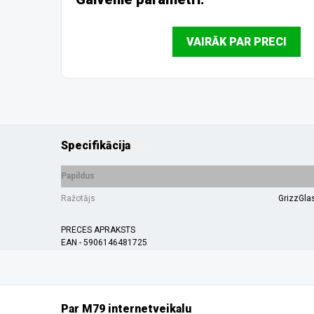
VAIRĀK PAR PRECI
Specifikācija
Papildus
Ražotājs
GrizzGla
PRECES APRAKSTS
EAN - 5906146481725
Par M79 internetveikalu