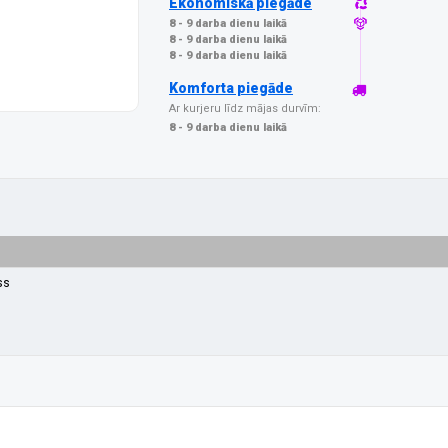
Ekonomiskā piegāde
8 - 9 darba dienu laikā
8 - 9 darba dienu laikā
8 - 9 darba dienu laikā
Komforta piegāde
Ar kurjeru līdz mājas durvīm:
8 - 9 darba dienu laikā
ss