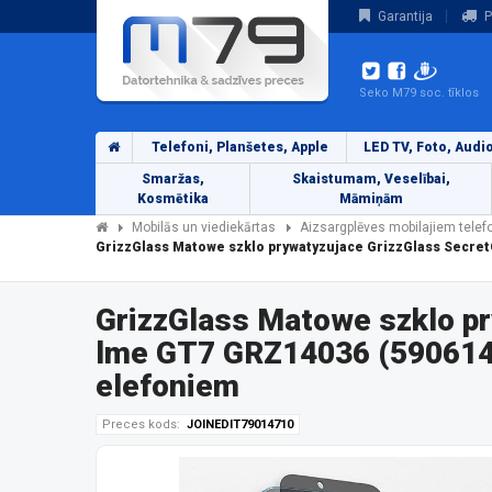
Garantija
P
Seko M79 soc. tīklos
Telefoni, Planšetes, Apple
LED TV, Foto, Audi
Smaržas,
Skaistumam, Veselībai,
Kosmētika
Māmiņām
Mobilās un viediekārtas
Aizsargplēves mobilajiem tele
GrizzGlass Matowe szklo prywatyzujace GrizzGlass Secre
GrizzGlass Matowe szklo p
lme GT7 GRZ14036 (5906146
elefoniem
Preces kods:
JOINEDIT79014710