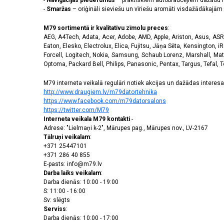
-
Navigācijas piederumus
– praktiskiem autobraucējiem dažādu m
-
Smaržas
– oriģināli sieviešu un vīriešu aromāti visdažādākaj
M79 sortimentā ir kvalitatīvu zīmolu preces
:
AEG, A4Tech, Adata, Acer, Adobe, AMD, Apple, Ariston, Asus, ASRoc
Eaton, Elesko, Electrolux, Elica, Fujitsu, Jāņa Sēta, Kensington, iR
Forcell, Logitech, Nokia, Samsung, Schaub Lorenz, Marshall, Mat
Optoma, Packard Bell, Philips, Panasonic, Pentax, Targus, Tefal, 
M79 interneta veikalā regulāri notiek akcijas un dažādas interesan
http://www.draugiem.lv/m79datortehnika
https://www.facebook.com/m79datorsalons
https://twitter.com/M79
Interneta veikala M79 kontakti
-
Adrese: "Lielmaņi k-2", Mārupes pag., Mārupes nov., LV-2167
Tālruņi veikalam
:
+371 25447101
+371 286 40 855
E-pasts: info@m79.lv
Darba laiks veikalam
:
Darba dienās: 10:00 - 19:00
S: 11:00 - 16:00
Sv: slēgts
Serviss
:
Darba dienās: 10:00 - 17:00