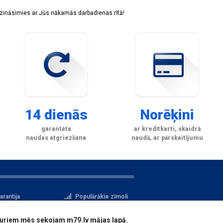
sazināsimies ar Jūs nākamās darbadienas rītā!
14 dienās
Norēķini
garantēta
ar kredītkarti, skaidrā
naudas atgriezšana
naudā, ar pārskaitījumu
arantija
Populārākie zīmoli
tteikuma tiesības
Privātuma politika
i, kuriem mēs sekojam m79.lv mājas lapā.
atu aizsardzība
Reģistrācija