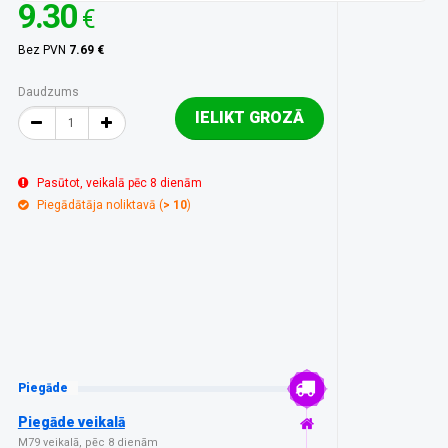
9.30
€
Bez PVN
7.69 €
Daudzums
IELIKT GROZĀ
Pasūtot, veikalā pēc 8 dienām
Piegādātāja noliktavā (
> 10
)
Piegāde
Piegāde veikalā
M79 veikalā, pēc 8 dienām