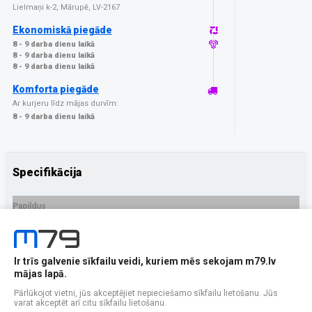
Lielmaņi k-2, Mārupē, LV-2167
Ekonomiskā piegāde
8 - 9 darba dienu laikā
8 - 9 darba dienu laikā
8 - 9 darba dienu laikā
Komforta piegāde
Ar kurjeru līdz mājas durvīm:
8 - 9 darba dienu laikā
Specifikācija
Papildus
Ražotājs
GrizzGlass
PRECES APRAKSTS
Ir trīs galvenie sīkfailu veidi, kuriem mēs sekojam m79.lv
EAN - 5906146486638
mājas lapā.
Pārlūkojot vietni, jūs akceptējiet nepieciešamo sīkfailu lietošanu. Jūs
varat akceptēt arī citu sīkfailu lietošanu.