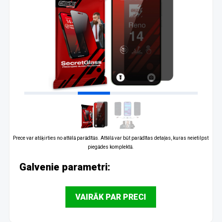
Prece var atšķirties no attēlā parādītās. Attēlā var būt parādītas detaļas, kuras neietilpst
piegādes komplektā.
Galvenie parametri:
VAIRĀK PAR PRECI