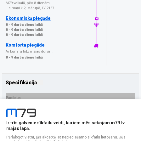
M79 veikalā, pēc 8 dienām
Lielmaņi k-2, Mārupē, LV-2167
Ekonomiskā piegāde
8 - 9 darba dienu laikā
8 - 9 darba dienu laikā
8 - 9 darba dienu laikā
Komforta piegāde
Ar kurjeru līdz mājas durvīm:
8 - 9 darba dienu laikā
Specifikācija
Papildus
Ražotājs
GrizzGlass
PRECES APRAKSTS
Ir trīs galvenie sīkfailu veidi, kuriem mēs sekojam m79.lv
EAN - 5906146479609
mājas lapā.
Pārlūkojot vietni, jūs akceptējiet nepieciešamo sīkfailu lietošanu. Jūs