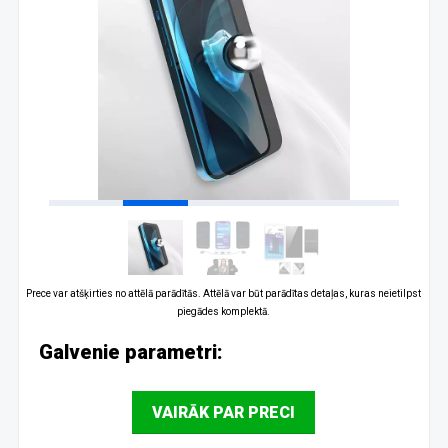
Prece var atšķirties no attēlā parādītās. Attēlā var būt parādītas detaļas, kuras neietilpst
piegādes komplektā.
Galvenie parametri:
VAIRĀK PAR PRECI