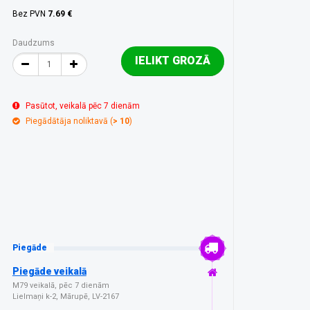
Bez PVN
7.69 €
Daudzums
IELIKT GROZĀ
Pasūtot, veikalā pēc 7 dienām
Piegādātāja noliktavā (
> 10
)
Piegāde
Piegāde veikalā
M79 veikalā, pēc 7 dienām
Lielmaņi k-2, Mārupē, LV-2167