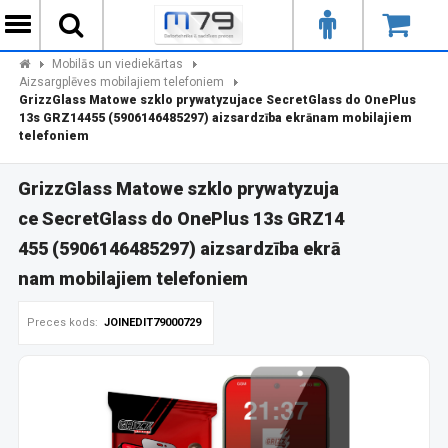
Mobilās un viediekārtas
Aizsargplēves mobilajiem telefoniem
GrizzGlass Matowe szklo prywatyzujace SecretGlass do OnePlus
13s GRZ14455 (5906146485297) aizsardzība ekrānam mobilajiem
telefoniem
GrizzGlass Matowe szklo prywatyzuja
ce SecretGlass do OnePlus 13s GRZ14
455 (5906146485297) aizsardzība ekrā
nam mobilajiem telefoniem
Preces kods:
JOINEDIT79000729