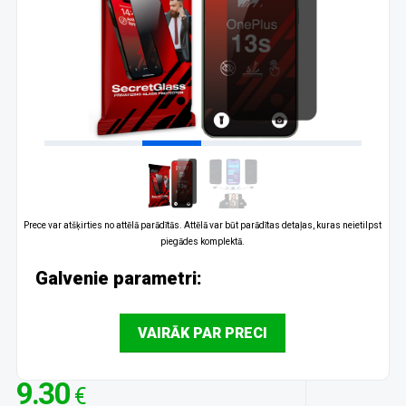
Prece var atšķirties no attēlā parādītās. Attēlā var būt parādītas detaļas, kuras neietilpst
piegādes komplektā.
Galvenie parametri:
VAIRĀK PAR PRECI
9.30
€