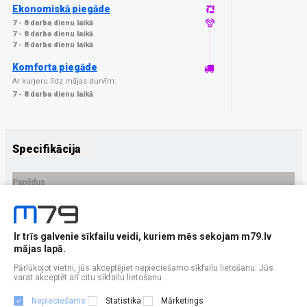
Ekonomiskā piegāde
7 - 8 darba dienu laikā
7 - 8 darba dienu laikā
7 - 8 darba dienu laikā
Komforta piegāde
Ar kurjeru līdz mājas durvīm:
7 - 8 darba dienu laikā
Specifikācija
Papildus
Ražotājs
GrizzGlass
PRECES APRAKSTS
Ir trīs galvenie sīkfailu veidi, kuriem mēs sekojam m79.lv
EAN - 5906146485297
mājas lapā.
Pārlūkojot vietni, jūs akceptējiet nepieciešamo sīkfailu lietošanu. Jūs
varat akceptēt arī citu sīkfailu lietošanu.
Nepieciešams
Statistika
Mārketings