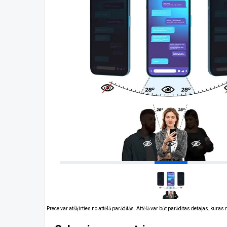
Prece var atšķirties no attēlā parādītās. Attēlā var būt parādītas detaļas, kuras