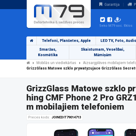
Garantija
P
Seko M79 soc. tīklos
Telefoni, Planšetes, Apple
LED TV, Foto, Audi
Smaržas,
Skaistumam, Veselībai,
Kosmētika
Māmiņām
Mobilās un viediekārtas
Aizsargplēves mobilajiem tele
GrizzGlass Matowe szklo prywatyzujace GrizzGlass Secre
GrizzGlass Matowe szklo pr
hing CMF Phone 2 Pro GRZ1
m mobilajiem telefoniem
Preces kods:
JOINEDIT79014713