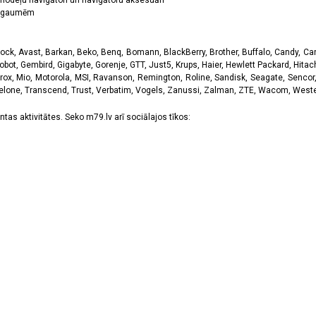
odeļu navigātori un navigātoru aksesuāri
ām gaumēm
k, Avast, Barkan, Beko, Benq, Bomann, BlackBerry, Brother, Buffalo, Candy, Canon
obot, Gembird, Gigabyte, Gorenje, GTT, Just5, Krups, Haier, Hewlett Packard, Hitachi
rox, Mio, Motorola, MSI, Ravanson, Remington, Roline, Sandisk, Seagate, Sencor,
Telone, Transcend, Trust, Verbatim, Vogels, Zanussi, Zalman, ZTE, Wacom, Western
tas aktivitātes. Seko m79.lv arī sociālajos tīkos: