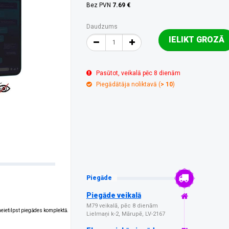
Bez PVN
7.69 €
Daudzums
IELIKT GROZĀ
Pasūtot, veikalā pēc 8 dienām
Piegādātāja noliktavā (
> 10
)
Piegāde
Piegāde veikalā
M79 veikalā, pēc 8 dienām
 neietilpst piegādes komplektā.
Lielmaņi k-2, Mārupē, LV-2167