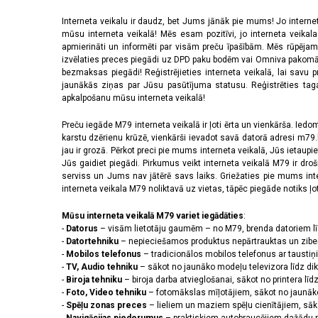
Interneta veikalu ir daudz, bet Jums jānāk pie mums! Jo interne
mūsu interneta veikalā! Mēs esam pozitīvi, jo interneta veikal
apmierināti un informēti par visām preču īpašībām. Mēs rūpējam
izvēlaties preces piegādi uz DPD paku bodēm vai Omniva pakomātiem,
bezmaksas piegādi! Reģistrējieties interneta veikalā, lai savu 
jaunākās ziņas par Jūsu pasūtījuma statusu. Reģistrēties tagad
apkalpošanu mūsu interneta veikalā!
Preču iegāde M79 interneta veikalā ir ļoti ērta un vienkārša. Iedomā
karstu dzērienu krūzē, vienkārši ievadot savā datorā adresi m79.lv
jau ir grozā. Pērkot preci pie mums interneta veikalā, Jūs ietaupi
Jūs gaidiet piegādi. Pirkumus veikt interneta veikalā M79 ir dr
serviss un Jums nav jātērē savs laiks. Griežaties pie mums int
interneta veikala M79 noliktavā uz vietas, tāpēc piegāde notiks ļoti
Mūsu interneta veikalā M79 variet iegādāties
:
-
Datorus
– visām lietotāju gaumēm – no M79, brenda datoriem l
-
Datortehniku
– nepieciešamos produktus nepārtrauktas un zibe
-
Mobilos telefonus
– tradicionālos mobilos telefonus ar tausti
-
TV, Audio tehniku
– sākot no jaunāko modeļu televizora līdz di
-
Biroja tehniku
– biroja darba atvieglošanai, sākot no printera lī
-
Foto, Video tehniku
– fotomākslas mīļotājiem, sākot no jaunāk
-
Spēļu zonas preces
– lieliem un maziem spēļu cienītājiem, sāk