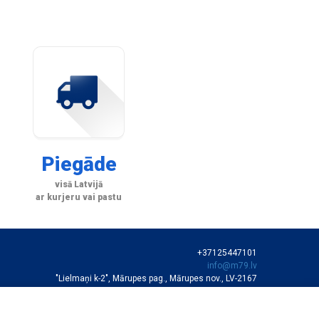
Piegāde
visā Latvijā
ar kurjeru vai pastu
+37125447101
info@m79.lv
"Lielmaņi k-2", Mārupes pag., Mārupes nov., LV-2167
SIA "M79"