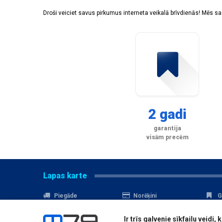
Droši veiciet savus pirkumus interneta veikalā brīvdienās! Mēs 
2 gadi
garantija
visām precēm
Lapas karte
Piegāde
Norēķini
G
Nomaksa
Kontakti
A
Ir trīs galvenie sīkfailu veid
Akcijas
Serviss
D