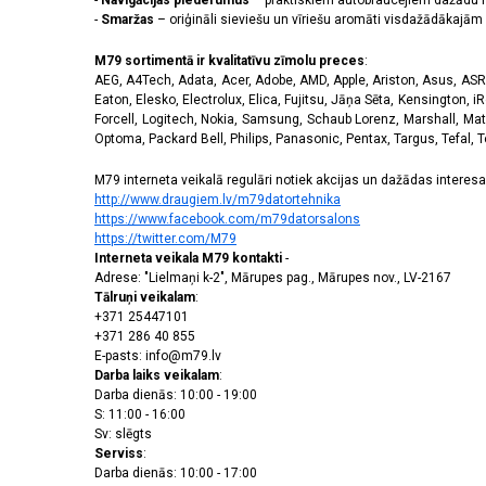
-
Navigācijas piederumus
– praktiskiem autobraucējiem dažādu m
-
Smaržas
– oriģināli sieviešu un vīriešu aromāti visdažādākaj
M79 sortimentā ir kvalitatīvu zīmolu preces
:
AEG, A4Tech, Adata, Acer, Adobe, AMD, Apple, Ariston, Asus, ASRoc
Eaton, Elesko, Electrolux, Elica, Fujitsu, Jāņa Sēta, Kensington, iR
Forcell, Logitech, Nokia, Samsung, Schaub Lorenz, Marshall, Mat
Optoma, Packard Bell, Philips, Panasonic, Pentax, Targus, Tefal, 
M79 interneta veikalā regulāri notiek akcijas un dažādas interesan
http://www.draugiem.lv/m79datortehnika
https://www.facebook.com/m79datorsalons
https://twitter.com/M79
Interneta veikala M79 kontakti
-
Adrese: "Lielmaņi k-2", Mārupes pag., Mārupes nov., LV-2167
Tālruņi veikalam
:
+371 25447101
+371 286 40 855
E-pasts: info@m79.lv
Darba laiks veikalam
:
Darba dienās: 10:00 - 19:00
S: 11:00 - 16:00
Sv: slēgts
Serviss
:
Darba dienās: 10:00 - 17:00