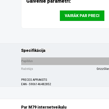
Galvenie parametri:
VAIRĀK PAR PRECI
Specifikācija
Papildus
Ražotājs
GrizzGla
PRECES APRAKSTS
EAN - 5906146482852
Par M79 internetveikalu