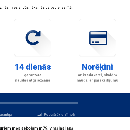
sazināsimies ar Jūs nākamās darbadienas rītā!
14 dienās
Norēķini
garantēta
ar kredītkarti, skaidrā
naudas atgriezšana
naudā, ar pārskaitījumu
arantija
Populārākie zīmoli
tteikuma tiesības
Privātuma politika
i, kuriem mēs sekojam m79.lv mājas lapā.
atu aizsardzība
Reģistrācija