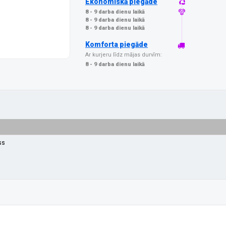
Ekonomiskā piegāde
8 - 9 darba dienu laikā
8 - 9 darba dienu laikā
8 - 9 darba dienu laikā
Komforta piegāde
Ar kurjeru līdz mājas durvīm:
8 - 9 darba dienu laikā
ss