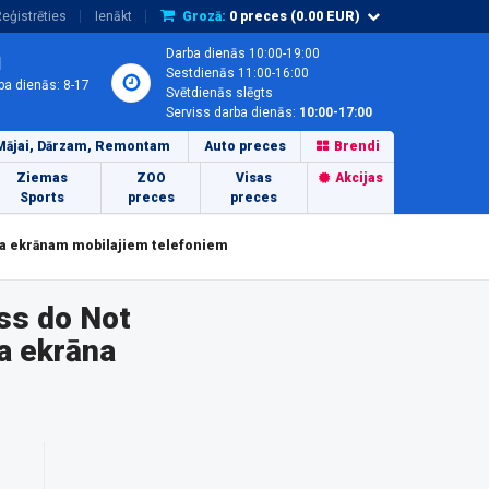
eģistrēties
Ienākt
Grozā:
0
preces (
0.00
EUR)
Darba dienās 10:00-19:00
1
Sestdienās 11:00-16:00
ba dienās: 8-17
Svētdienās slēgts
Serviss darba dienās:
10:00-17:00
Mājai, Dārzam, Remontam
Auto preces
Brendi
Ziemas
ZOO
Visas
Akcijas
Sports
preces
preces
ba ekrānam mobilajiem telefoniem
ss do Not
a ekrāna