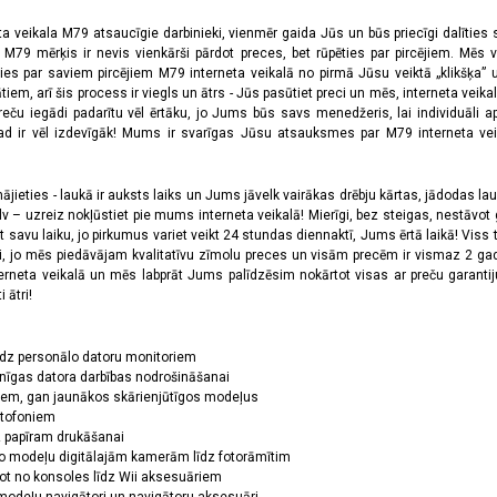
ta veikala M79 atsaucīgie darbinieki, vienmēr gaida Jūs un būs priecīgi dalīties
a M79 mērķis ir nevis vienkārši pārdot preces, bet rūpēties par pircējiem. Mēs 
ies par saviem pircējiem M79 interneta veikalā no pirmā Jūsu veiktā „klikšķa” u
 arī šis process ir viegls un ātrs - Jūs pasūtiet preci un mēs, interneta veikala
preču iegādi padarītu vēl ērtāku, jo Jums būs savs menedžeris, lai individuāli a
 ir vēl izdevīgāk! Mums ir svarīgas Jūsu atsauksmes par M79 interneta veikal
jieties - laukā ir auksts laiks un Jums jāvelk vairākas drēbju kārtas, jādodas laukā,
 – uzreiz nokļūstiet pie mums interneta veikalā! Mierīgi, bez steigas, nestāvot ga
et savu laiku, jo pirkumus variet veikt 24 stundas diennaktī, Jums ērtā laikā! Viss 
oši, jo mēs piedāvājam kvalitatīvu zīmolu preces un visām precēm ir vismaz 2 gad
erneta veikalā un mēs labprāt Jums palīdzēsim nokārtot visas ar preču garanti
 ātri!
īdz personālo datoru monitoriem
nīgas datora darbības nodrošināšanai
ņiem, gan jaunākos skārienjūtīgos modeļus
ktofoniem
dz papīram drukāšanai
o modeļu digitālajām kamerām līdz fotorāmītim
ot no konsoles līdz Wii aksesuāriem