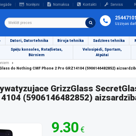
iegāde
Norēķini
Nomaksa
Kontakti
Serviss
R
2544710
Uzziņas dar
o
Datori, Datortehnika
Biroja tehnika
Sadzīves tehnika
Spēļu konsoles, Rotaļlietas,
Velosipēdi, Sportam,
Bērniem
Atpūtai
foniem
tGlass do Nothing CMF Phone 2 Pro GRZ14104 (5906146482852) aizsardzī
ywatyzujace GrizzGlass SecretGla
4104 (5906146482852) aizsardzīb
9.30
€