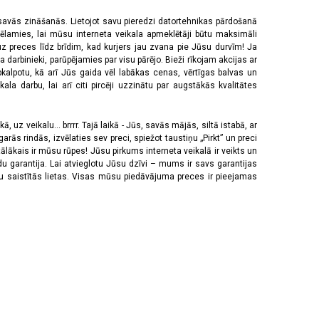
 savās zināšanās. Lietojot savu pieredzi datortehnikas pārdošanā
vēlamies, lai mūsu interneta veikala apmeklētāji būtu maksimāli
z preces līdz brīdim, kad kurjers jau zvana pie Jūsu durvīm! Ja
 darbinieki, parūpējamies par visu pārējo. Bieži rīkojam akcijas ar
pkalpotu, kā arī Jūs gaida vēl labākas cenas, vērtīgas balvas un
a darbu, lai arī citi pircēji uzzinātu par augstākās kvalitātes
 uz veikalu... brrrr. Tajā laikā - Jūs, savās mājās, siltā istabā, ar
rās rindās, izvēlaties sev preci, spiežot taustiņu „Pirkt” un preci
tālākais ir mūsu rūpes! Jūsu pirkums interneta veikalā ir veikts un
u garantija. Lai atvieglotu Jūsu dzīvi – mums ir savs garantijas
ju saistītās lietas. Visas mūsu piedāvājuma preces ir pieejamas