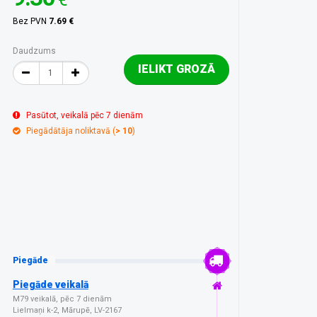
Bez PVN
7.69 €
Daudzums
IELIKT GROZĀ
Pasūtot, veikalā pēc 7 dienām
Piegādātāja noliktavā (
> 10
)
Piegāde
Piegāde veikalā
M79 veikalā, pēc 7 dienām
Lielmaņi k-2, Mārupē, LV-2167