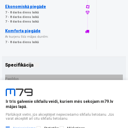
Ekonomiskā piegāde
7 - 8 darba dienu laikā
7 - 8 darba dienu laikā
7 - 8 darba dienu laikā
Komforta piegāde
Ar kurjeru līdz mājas durvīm:
7 - 8 darba dienu laikā
Specifikācija
Papildus
Ražotājs
GrizzGlass
PRECES APRAKSTS
Ir trīs galvenie sīkfailu veidi, kuriem mēs sekojam m79.lv
EAN - 5906146481244
mājas lapā.
Pārlūkojot vietni, jūs akceptējiet nepieciešamo sīkfailu lietošanu. Jūs
varat akceptēt arī citu sīkfailu lietošanu.