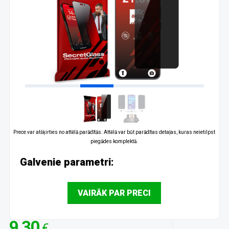
Prece var atšķirties no attēlā parādītās. Attēlā var būt parādītas detaļas, kuras neietilpst
piegādes komplektā.
Galvenie parametri:
VAIRĀK PAR PRECI
9.30
€