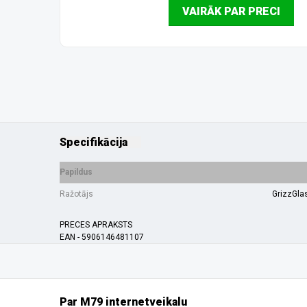
VAIRĀK PAR PRECI
Specifikācija
Papildus
Ražotājs
GrizzGla
PRECES APRAKSTS
EAN - 5906146481107
Par M79 internetveikalu