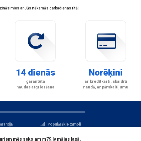
sazināsimies ar Jūs nākamās darbadienas rītā!
14 dienās
Norēķini
garantēta
ar kredītkarti, skaidrā
naudas atgriezšana
naudā, ar pārskaitījumu
arantija
Populārākie zīmoli
tteikuma tiesības
Privātuma politika
i, kuriem mēs sekojam m79.lv mājas lapā.
atu aizsardzība
Reģistrācija