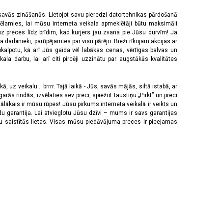
 savās zināšanās. Lietojot savu pieredzi datortehnikas pārdošanā
vēlamies, lai mūsu interneta veikala apmeklētāji būtu maksimāli
z preces līdz brīdim, kad kurjers jau zvana pie Jūsu durvīm! Ja
 darbinieki, parūpējamies par visu pārējo. Bieži rīkojam akcijas ar
pkalpotu, kā arī Jūs gaida vēl labākas cenas, vērtīgas balvas un
a darbu, lai arī citi pircēji uzzinātu par augstākās kvalitātes
 uz veikalu... brrrr. Tajā laikā - Jūs, savās mājās, siltā istabā, ar
rās rindās, izvēlaties sev preci, spiežot taustiņu „Pirkt” un preci
tālākais ir mūsu rūpes! Jūsu pirkums interneta veikalā ir veikts un
u garantija. Lai atvieglotu Jūsu dzīvi – mums ir savs garantijas
ju saistītās lietas. Visas mūsu piedāvājuma preces ir pieejamas