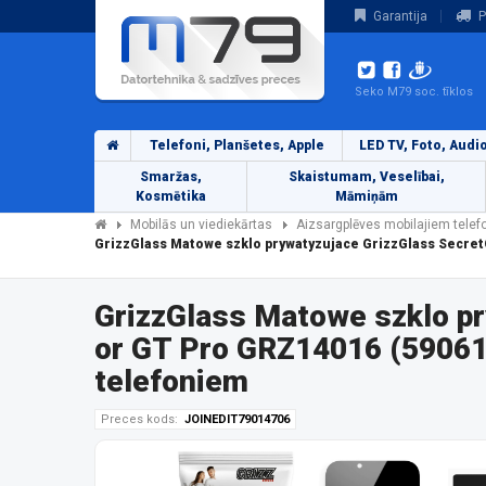
Garantija
P
Seko M79 soc. tīklos
Telefoni, Planšetes, Apple
LED TV, Foto, Audi
Smaržas,
Skaistumam, Veselībai,
Kosmētika
Māmiņām
Mobilās un viediekārtas
Aizsargplēves mobilajiem tele
GrizzGlass Matowe szklo prywatyzujace GrizzGlass Secre
GrizzGlass Matowe szklo p
or GT Pro GRZ14016 (59061
telefoniem
Preces kods:
JOINEDIT79014706