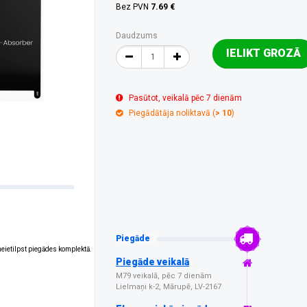
Bez PVN
7.69 €
Daudzums
IELIKT GROZĀ
Pasūtot, veikalā pēc 7 dienām
Piegādātāja noliktavā (
> 10
)
Piegāde
 neietilpst piegādes komplektā.
Piegāde veikalā
M79 veikalā, pēc 7 dienām
Lielmaņi k-2, Mārupē, LV-2167