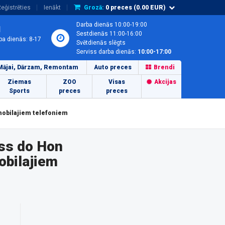
eģistrēties
Ienākt
Grozā:
0
preces (
0.00
EUR)
Darba dienās 10:00-19:00
1
Sestdienās 11:00-16:00
ba dienās: 8-17
Svētdienās slēgts
Serviss darba dienās:
10:00-17:00
Mājai, Dārzam, Remontam
Auto preces
Brendi
Ziemas
ZOO
Visas
Akcijas
Sports
preces
preces
mobilajiem telefoniem
ss do Hon
obilajiem