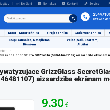
iegāde
Norēķini
Nomaksa
Kontakti
Serviss
R
2544710
Uzziņas dar
o
Datori, Datortehnika
Biroja tehnika
Sadzīves tehnika
Spēļu konsoles, Rotaļlietas,
Velosipēdi, Sportam,
Bērniem
Atpūtai
foniem
tGlass do Honor GT Pro GRZ14016 (5906146481107) aizsardzība ekrānam 
rywatyzujace GrizzGlass SecretGla
46481107) aizsardzība ekrānam m
9.30
€