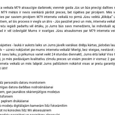
ta veikala M79 atsaucīgie darbinieki, vienmēr gaida Jūs un būs priecīgi dalīties
a M79 mērķis ir nevis vienkārši pārdot preces, bet rūpēties par pircējiem. Mēs 
ies par saviem pircējiem M79 interneta veikalā no pirmā Jūsu veiktā „klikšķa” u
 arī šis process ir viegls un ātrs - Jūs pasūtiet preci un mēs, interneta veikala
preču iegādi padarītu vēl ērtāku, jo Jums būs savs menedžeris, lai individuāli a
 ir vēl izdevīgāk! Mums ir svarīgas Jūsu atsauksmes par M79 interneta veikal
jieties - laukā ir auksts laiks un Jums jāvelk vairākas drēbju kārtas, jādodas laukā,
 – uzreiz nokļūstiet pie mums interneta veikalā! Mierīgi, bez steigas, nestāvot ga
et savu laiku, jo pirkumus variet veikt 24 stundas diennaktī, Jums ērtā laikā! Viss 
oši, jo mēs piedāvājam kvalitatīvu zīmolu preces un visām precēm ir vismaz 2 gad
erneta veikalā un mēs labprāt Jums palīdzēsim nokārtot visas ar preču garanti
 ātri!
īdz personālo datoru monitoriem
nīgas datora darbības nodrošināšanai
ņiem, gan jaunākos skārienjūtīgos modeļus
ktofoniem
dz papīram drukāšanai
o modeļu digitālajām kamerām līdz fotorāmītim
ot no konsoles līdz Wii aksesuāriem