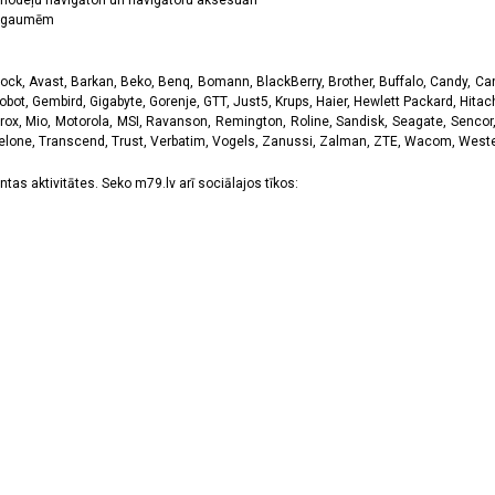
odeļu navigātori un navigātoru aksesuāri
ām gaumēm
k, Avast, Barkan, Beko, Benq, Bomann, BlackBerry, Brother, Buffalo, Candy, Canon
obot, Gembird, Gigabyte, Gorenje, GTT, Just5, Krups, Haier, Hewlett Packard, Hitachi
rox, Mio, Motorola, MSI, Ravanson, Remington, Roline, Sandisk, Seagate, Sencor,
Telone, Transcend, Trust, Verbatim, Vogels, Zanussi, Zalman, ZTE, Wacom, Western
tas aktivitātes. Seko m79.lv arī sociālajos tīkos: