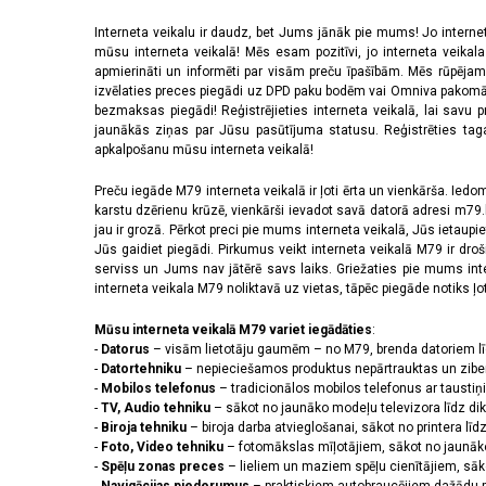
Interneta veikalu ir daudz, bet Jums jānāk pie mums! Jo interne
mūsu interneta veikalā! Mēs esam pozitīvi, jo interneta veikal
apmierināti un informēti par visām preču īpašībām. Mēs rūpējam
izvēlaties preces piegādi uz DPD paku bodēm vai Omniva pakomātiem,
bezmaksas piegādi! Reģistrējieties interneta veikalā, lai savu 
jaunākās ziņas par Jūsu pasūtījuma statusu. Reģistrēties tagad
apkalpošanu mūsu interneta veikalā!
Preču iegāde M79 interneta veikalā ir ļoti ērta un vienkārša. Iedomā
karstu dzērienu krūzē, vienkārši ievadot savā datorā adresi m79.lv
jau ir grozā. Pērkot preci pie mums interneta veikalā, Jūs ietaupi
Jūs gaidiet piegādi. Pirkumus veikt interneta veikalā M79 ir dr
serviss un Jums nav jātērē savs laiks. Griežaties pie mums int
interneta veikala M79 noliktavā uz vietas, tāpēc piegāde notiks ļoti
Mūsu interneta veikalā M79 variet iegādāties
:
-
Datorus
– visām lietotāju gaumēm – no M79, brenda datoriem l
-
Datortehniku
– nepieciešamos produktus nepārtrauktas un zibe
-
Mobilos telefonus
– tradicionālos mobilos telefonus ar tausti
-
TV, Audio tehniku
– sākot no jaunāko modeļu televizora līdz di
-
Biroja tehniku
– biroja darba atvieglošanai, sākot no printera lī
-
Foto, Video tehniku
– fotomākslas mīļotājiem, sākot no jaunāk
-
Spēļu zonas preces
– lieliem un maziem spēļu cienītājiem, sāk