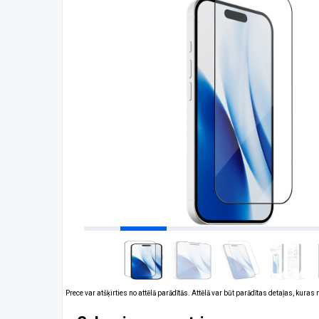
Prece var atšķirties no attēlā parādītās. Attēlā var būt parādītas detaļas, kuras