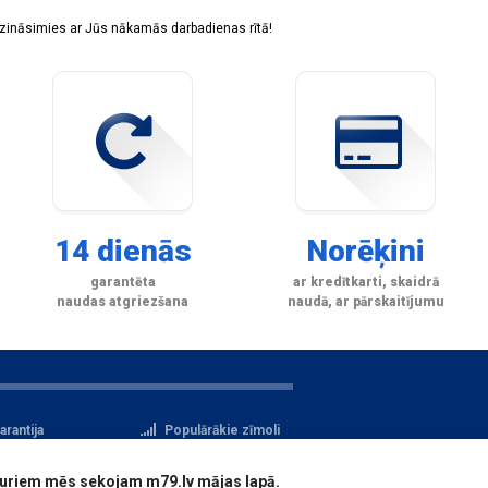
sazināsimies ar Jūs nākamās darbadienas rītā!
14 dienās
Norēķini
garantēta
ar kredītkarti, skaidrā
naudas atgriezšana
naudā, ar pārskaitījumu
arantija
Populārākie zīmoli
tteikuma tiesības
Privātuma politika
i, kuriem mēs sekojam m79.lv mājas lapā.
atu aizsardzība
Reģistrācija