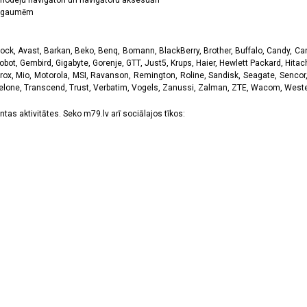
odeļu navigātori un navigātoru aksesuāri
ām gaumēm
k, Avast, Barkan, Beko, Benq, Bomann, BlackBerry, Brother, Buffalo, Candy, Canon
obot, Gembird, Gigabyte, Gorenje, GTT, Just5, Krups, Haier, Hewlett Packard, Hitachi
rox, Mio, Motorola, MSI, Ravanson, Remington, Roline, Sandisk, Seagate, Sencor,
Telone, Transcend, Trust, Verbatim, Vogels, Zanussi, Zalman, ZTE, Wacom, Western
tas aktivitātes. Seko m79.lv arī sociālajos tīkos: