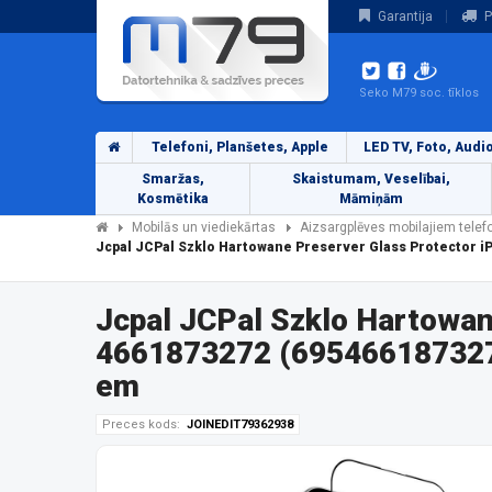
Garantija
P
Seko M79 soc. tīklos
Telefoni, Planšetes, Apple
LED TV, Foto, Audi
Smaržas,
Skaistumam, Veselībai,
Kosmētika
Māmiņām
Mobilās un viediekārtas
Aizsargplēves mobilajiem tele
Jcpal JCPal Szklo Hartowane Preserver Glass Protector i
Jcpal JCPal Szklo Hartowan
4661873272 (6954661873272
em
Preces kods:
JOINEDIT79362938