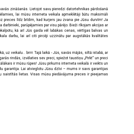
 savās zināšanās. Lietojot savu pieredzi datortehnikas pārdošanā
vēlamies, lai mūsu interneta veikala apmeklētāji būtu maksimāli
z preces līdz brīdim, kad kurjers jau zvana pie Jūsu durvīm! Ja
 darbinieki, parūpējamies par visu pārējo. Bieži rīkojam akcijas ar
pkalpotu, kā arī Jūs gaida vēl labākas cenas, vērtīgas balvas un
a darbu, lai arī citi pircēji uzzinātu par augstākās kvalitātes
 uz veikalu... brrrr. Tajā laikā - Jūs, savās mājās, siltā istabā, ar
rās rindās, izvēlaties sev preci, spiežot taustiņu „Pirkt” un preci
tālākais ir mūsu rūpes! Jūsu pirkums interneta veikalā ir veikts un
u garantija. Lai atvieglotu Jūsu dzīvi – mums ir savs garantijas
ju saistītās lietas. Visas mūsu piedāvājuma preces ir pieejamas