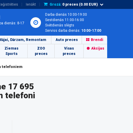
eģistrēties
Ienākt
Grozā:
0
preces (
0.00
EUR)
Darba dienās 10:00-19:00
1
Sestdienās 11:00-16:00
ba dienās: 8-17
Svētdienās slēgts
Serviss darba dienās:
10:00-17:00
Mājai, Dārzam, Remontam
Auto preces
Brendi
Ziemas
ZOO
Visas
Akcijas
Sports
preces
preces
m telefoniem
ne 17 695
 telefoni