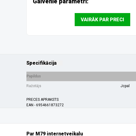
Galvenie parametri:
VAIRĀK PAR PRECI
Specifikācija
Papildus
Ražotājs
Jcpal
PRECES APRAKSTS
EAN - 6954661873272
Par M79 internetveikalu