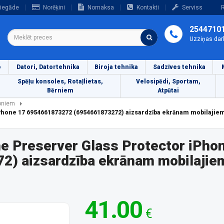
iegāde
Norēķini
Nomaksa
Kontakti
Serviss
R
2544710
Uzziņas dar
o
Datori, Datortehnika
Biroja tehnika
Sadzīves tehnika
Spēļu konsoles, Rotaļlietas,
Velosipēdi, Sportam,
Bērniem
Atpūtai
foniem
Phone 17 6954661873272 (6954661873272) aizsardzība ekrānam mobilajie
e Preserver Glass Protector iPho
) aizsardzība ekrānam mobilajiem
41.00
€