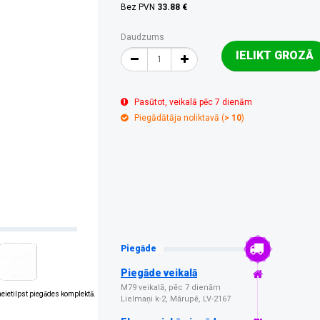
Bez PVN
33.88 €
Daudzums
IELIKT GROZĀ
Pasūtot, veikalā pēc 7 dienām
Piegādātāja noliktavā (
> 10
)
Piegāde
Piegāde veikalā
M79 veikalā, pēc 7 dienām
 neietilpst piegādes komplektā.
Lielmaņi k-2, Mārupē, LV-2167