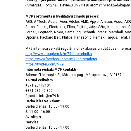
-
Navigācijas piederumus
– praktiskiem autobraucējiem dažādu m
-
Smaržas
– oriģināli sieviešu un vīriešu aromāti visdažādākaj
M79 sortimentā ir kvalitatīvu zīmolu preces
:
AEG, A4Tech, Adata, Acer, Adobe, AMD, Apple, Ariston, Asus, ASRoc
Eaton, Elesko, Electrolux, Elica, Fujitsu, Jāņa Sēta, Kensington, iR
Forcell, Logitech, Nokia, Samsung, Schaub Lorenz, Marshall, Mat
Optoma, Packard Bell, Philips, Panasonic, Pentax, Targus, Tefal, 
M79 interneta veikalā regulāri notiek akcijas un dažādas interesan
http://www.draugiem.lv/m79datortehnika
https://www.facebook.com/m79datorsalons
https://twitter.com/M79
Interneta veikala M79 kontakti
-
Adrese: "Lielmaņi k-2", Mārupes pag., Mārupes nov., LV-2167
Tālruņi veikalam
:
+371 25447101
+371 286 40 855
E-pasts: info@m79.lv
Darba laiks veikalam
:
Darba dienās: 10:00 - 19:00
S: 11:00 - 16:00
Sv: slēgts
Serviss
:
Darba dienās: 10:00 - 17:00