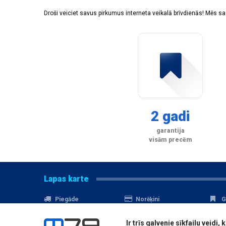
Droši veiciet savus pirkumus interneta veikalā brīvdienās! Mēs 
2 gadi
garantija
visām precēm
Lapas karte
Piegāde
Norēķini
G
Nomaksa
Kontakti
A
Ir trīs galvenie sīkfailu veid
Akcijas
Serviss
D