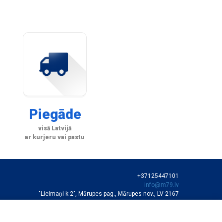
Piegāde
visā Latvijā
ar kurjeru vai pastu
+37125447101
info@m79.lv
"Lielmaņi k-2", Mārupes pag., Mārupes nov., LV-2167
SIA "M79"