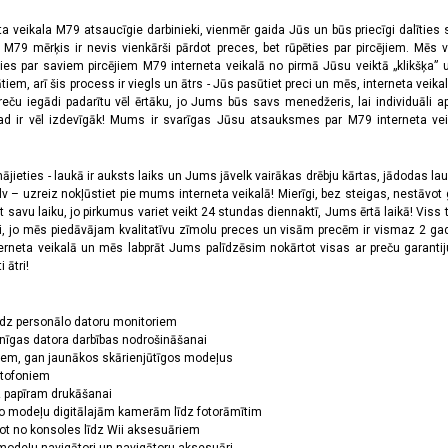
ta veikala M79 atsaucīgie darbinieki, vienmēr gaida Jūs un būs priecīgi dalīties
a M79 mērķis ir nevis vienkārši pārdot preces, bet rūpēties par pircējiem. Mēs 
ies par saviem pircējiem M79 interneta veikalā no pirmā Jūsu veiktā „klikšķa” u
 arī šis process ir viegls un ātrs - Jūs pasūtiet preci un mēs, interneta veikala
preču iegādi padarītu vēl ērtāku, jo Jums būs savs menedžeris, lai individuāli a
 ir vēl izdevīgāk! Mums ir svarīgas Jūsu atsauksmes par M79 interneta veikal
jieties - laukā ir auksts laiks un Jums jāvelk vairākas drēbju kārtas, jādodas laukā,
 – uzreiz nokļūstiet pie mums interneta veikalā! Mierīgi, bez steigas, nestāvot ga
et savu laiku, jo pirkumus variet veikt 24 stundas diennaktī, Jums ērtā laikā! Viss 
oši, jo mēs piedāvājam kvalitatīvu zīmolu preces un visām precēm ir vismaz 2 gad
erneta veikalā un mēs labprāt Jums palīdzēsim nokārtot visas ar preču garanti
 ātri!
īdz personālo datoru monitoriem
nīgas datora darbības nodrošināšanai
ņiem, gan jaunākos skārienjūtīgos modeļus
ktofoniem
dz papīram drukāšanai
o modeļu digitālajām kamerām līdz fotorāmītim
ot no konsoles līdz Wii aksesuāriem