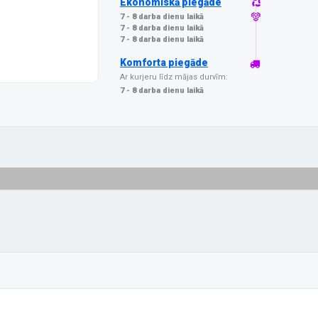
Ekonomiskā piegāde
7 - 8 darba dienu laikā
7 - 8 darba dienu laikā
7 - 8 darba dienu laikā
Komforta piegāde
Ar kurjeru līdz mājas durvīm:
7 - 8 darba dienu laikā