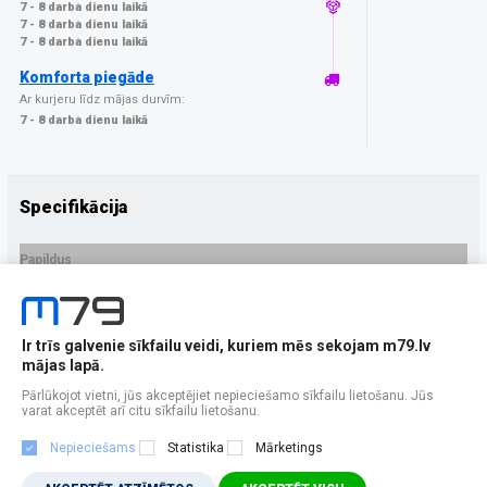
7 - 8 darba dienu laikā
7 - 8 darba dienu laikā
7 - 8 darba dienu laikā
Komforta piegāde
Ar kurjeru līdz mājas durvīm:
7 - 8 darba dienu laikā
Specifikācija
Papildus
Ražotājs
3MK
PRECES APRAKSTS
Ir trīs galvenie sīkfailu veidi, kuriem mēs sekojam m79.lv
EAN - 5903108650953
mājas lapā.
Pārlūkojot vietni, jūs akceptējiet nepieciešamo sīkfailu lietošanu. Jūs
varat akceptēt arī citu sīkfailu lietošanu.
Nepieciešams
Statistika
Mārketings