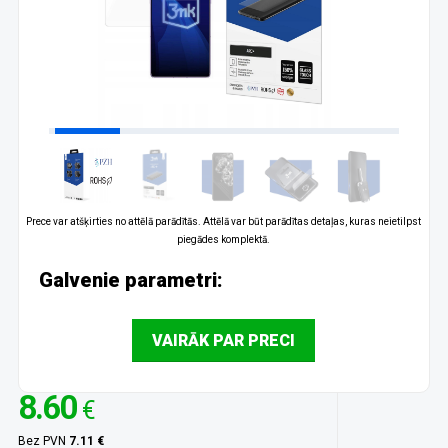
Prece var atšķirties no attēlā parādītās. Attēlā var būt parādītas detaļas, kuras neietilpst
piegādes komplektā.
Galvenie parametri:
VAIRĀK PAR PRECI
8.60
€
Bez PVN
7.11 €