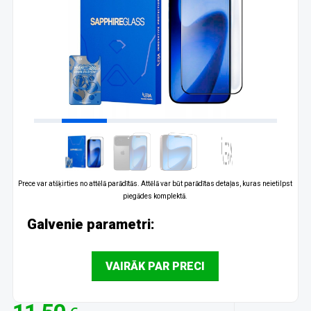
Prece var atšķirties no attēlā parādītās. Attēlā var būt parādītas detaļas, kuras neietilpst
piegādes komplektā.
Galvenie parametri:
VAIRĀK PAR PRECI