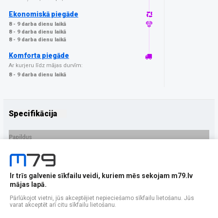
Ekonomiskā piegāde
8 - 9 darba dienu laikā
8 - 9 darba dienu laikā
8 - 9 darba dienu laikā
Komforta piegāde
Ar kurjeru līdz mājas durvīm:
8 - 9 darba dienu laikā
Specifikācija
Papildus
Ražotājs
iLera
PRECES APRAKSTS
Ir trīs galvenie sīkfailu veidi, kuriem mēs sekojam m79.lv
EAN - 654316816871
mājas lapā.
Pārlūkojot vietni, jūs akceptējiet nepieciešamo sīkfailu lietošanu. Jūs
varat akceptēt arī citu sīkfailu lietošanu.