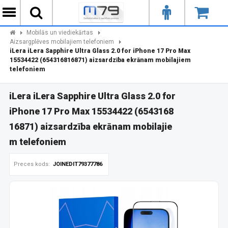
Mobilās un viediekārtas
Aizsargplēves mobilajiem telefoniem
iLera iLera Sapphire Ultra Glass 2.0 for iPhone 17 Pro Max
15534422 (654316816871) aizsardzība ekrānam mobilajiem
telefoniem
iLera iLera Sapphire Ultra Glass 2.0 for
iPhone 17 Pro Max 15534422 (6543168
16871) aizsardzība ekrānam mobilajie
m telefoniem
Preces kods:
JOINEDIT79377786