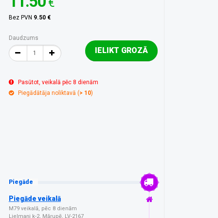
11.50
€
Bez PVN
9.50 €
Daudzums
IELIKT GROZĀ
Pasūtot, veikalā pēc 8 dienām
Piegādātāja noliktavā (
> 10
)
Piegāde
Piegāde veikalā
M79 veikalā, pēc 8 dienām
Lielmaņi k-2, Mārupē, LV-2167