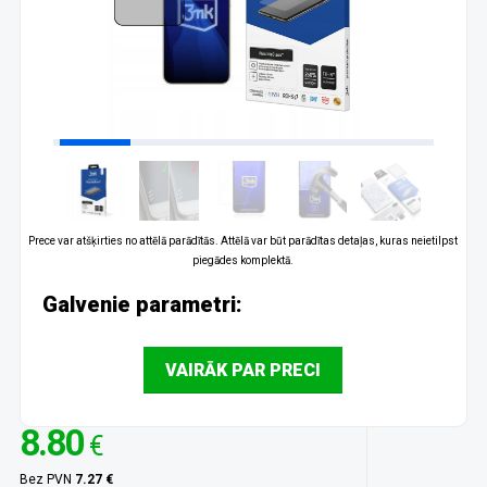
Prece var atšķirties no attēlā parādītās. Attēlā var būt parādītas detaļas, kuras neietilpst
piegādes komplektā.
Galvenie parametri:
VAIRĀK PAR PRECI
8.80
€
Bez PVN
7.27 €