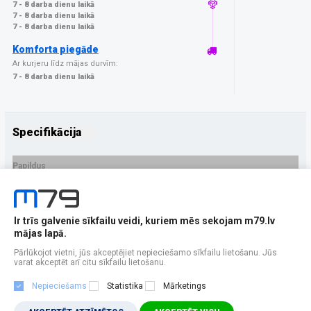
7 - 8 darba dienu laikā
7 - 8 darba dienu laikā
7 - 8 darba dienu laikā
Komforta piegāde
Ar kurjeru līdz mājas durvīm:
7 - 8 darba dienu laikā
Specifikācija
Papildus
Ražotājs
3MK
PRECES APRAKSTS
Ir trīs galvenie sīkfailu veidi, kuriem mēs sekojam m79.lv
EAN - 5903108622875
mājas lapā.
Pārlūkojot vietni, jūs akceptējiet nepieciešamo sīkfailu lietošanu. Jūs
varat akceptēt arī citu sīkfailu lietošanu.
Nepieciešams
Statistika
Mārketings