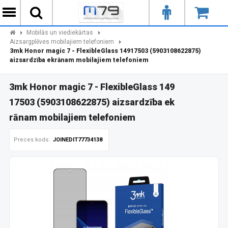
Mobilās un viediekārtas
Aizsargplēves mobilajiem telefoniem
3mk Honor magic 7 - FlexibleGlass 14917503 (5903108622875)
aizsardzība ekrānam mobilajiem telefoniem
3mk Honor magic 7 - FlexibleGlass 149
17503 (5903108622875) aizsardzība ek
rānam mobilajiem telefoniem
Preces kods:
JOINEDIT77734138