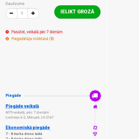
Daudzums
IELIKT GROZĀ
Pasūtot, veikalā pēc 7 dienām
Piegādātāja noliktavā (
5
)
Piegāde
Piegāde veikalā
M79 veikalā, pēc 7 dienām
Lielmaņi k-2, Mārupē, LV-2167
Ekonomiskā piegāde
7 - 8 darba dienu laikā
7 - 8 darba dienu laikā