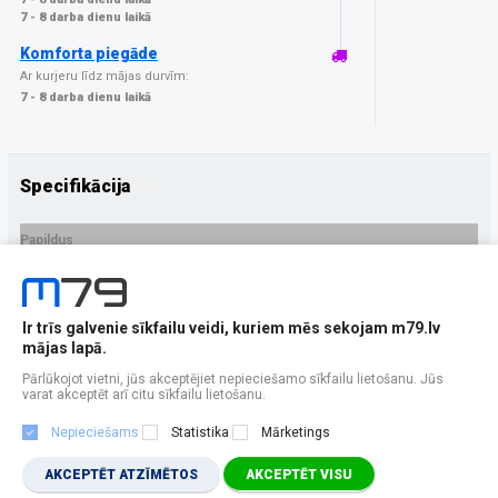
7 - 8 darba dienu laikā
Komforta piegāde
Ar kurjeru līdz mājas durvīm:
7 - 8 darba dienu laikā
Specifikācija
Papildus
Ražotājs
3MK
PRECES APRAKSTS
Ir trīs galvenie sīkfailu veidi, kuriem mēs sekojam m79.lv
EAN - 5903108576949
mājas lapā.
Pārlūkojot vietni, jūs akceptējiet nepieciešamo sīkfailu lietošanu. Jūs
varat akceptēt arī citu sīkfailu lietošanu.
Nepieciešams
Statistika
Mārketings
AKCEPTĒT ATZĪMĒTOS
AKCEPTĒT VISU