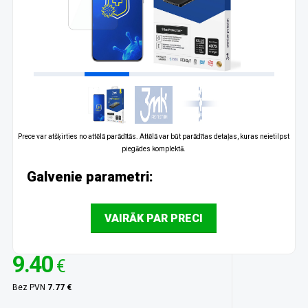
Prece var atšķirties no attēlā parādītās. Attēlā var būt parādītas detaļas, kuras neietilpst
piegādes komplektā.
Galvenie parametri:
VAIRĀK PAR PRECI
9.40
€
Bez PVN
7.77 €