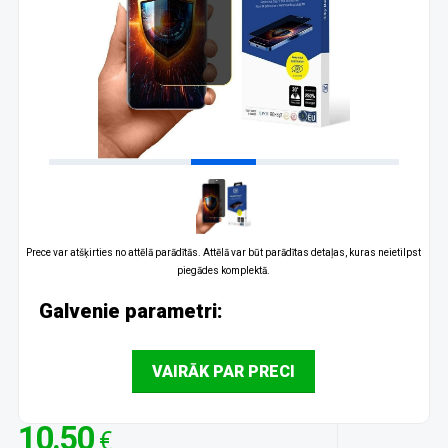
Prece var atšķirties no attēlā parādītās. Attēlā var būt parādītas detaļas, kuras neietilpst
piegādes komplektā.
Galvenie parametri:
VAIRĀK PAR PRECI
10.50
€