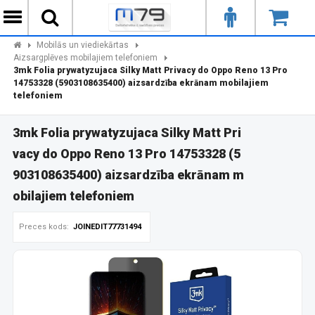
Mobilās un viediekārtas
Aizsargplēves mobilajiem telefoniem
3mk Folia prywatyzujaca Silky Matt Privacy do Oppo Reno 13 Pro
14753328 (5903108635400) aizsardzība ekrānam mobilajiem
telefoniem
3mk Folia prywatyzujaca Silky Matt Pri
vacy do Oppo Reno 13 Pro 14753328 (5
903108635400) aizsardzība ekrānam m
obilajiem telefoniem
Preces kods:
JOINEDIT77731494