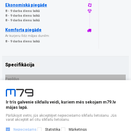
Ekonomiskā piegāde
8 - 9 darba dienu laikā
8 - 9 darba dienu laikā
8 - 9 darba dienu laikā
Komforta piegāde
Ar kurjeru līdz mājas durvīm:
8 - 9 darba dienu laikā
Specifikācija
Papildus
Ražotājs
3MK
PRECES APRAKSTS
Ir trīs galvenie sīkfailu veidi, kuriem mēs sekojam m79.lv
EAN - 5903108635400
mājas lapā.
Pārlūkojot vietni, jūs akceptējiet nepieciešamo sīkfailu lietošanu. Jūs
varat akceptēt arī citu sīkfailu lietošanu.
Nepieciešams
Statistika
Mārketings